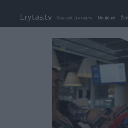
Klausyk Lrytas.tv
Naujausi
Žiū
Paremkite Ukrainą