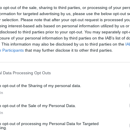
įsit
to opt-out of the sale, sharing to third parties, or processing of your per
net
repšinio rinktinė
Slovėnijos vyrų krepšinio rinktinė
formation for targeted advertising by us, please use the below opt-out s
r selection. Please note that after your opt-out request is processed y
eing interest-based ads based on personal information utilized by us or
tas
disclosed to third parties prior to your opt-out. You may separately opt-
losure of your personal information by third parties on the IAB’s list of
. This information may also be disclosed by us to third parties on the
IA
Participants
that may further disclose it to other third parties.
Visi įrašai
l Data Processing Opt Outs
2:40
00:03:52
mai –
Liūdna vyresnio amžiaus dirbančiųjų
o opt-out of the Sharing of my personal data.
nenori:
kasdienybė – priekabiavimas, patyčios ir
In
užgaulūs įvardžiai
o opt-out of the Sale of my Personal Data.
Žinios
|
Lietuvos diena
In
to opt-out of processing my Personal Data for Targeted
0:29
00:02:08
mas
Aukštaitijos pučiamųjų orkestras
ing.