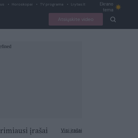
Ekrano
ius
Horoskopai
TV programa
Lrytas.lt
tema
Atsiųskite video
rimiausi įrašai
Visi įrašai