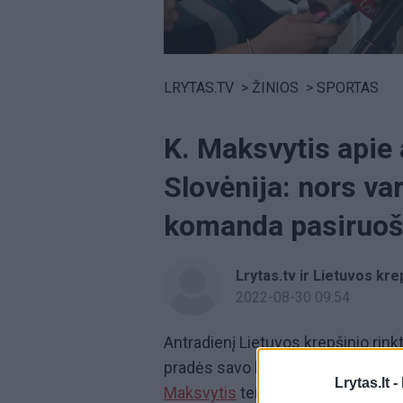
Volume
0%
LRYTAS.TV
>
ŽINIOS
>
SPORTAS
K. Maksvytis apie 
Slovėnija: nors var
komanda pasiruoš
Lrytas.tv ir Lietuvos kre
2022-08-30 09:54
Antradienį Lietuvos krepšinio rinkt
pradės savo kelionę Europos čem
Lrytas.lt -
Maksvytis
teigia, kad Lietuvą jis 