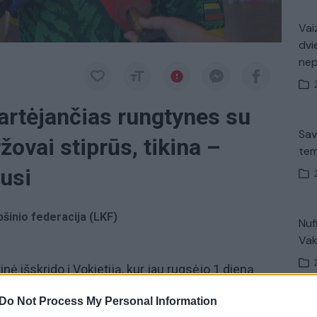
Vaiz
dvi
ne
artėjančias rungtynes su
Sav
žovai stiprūs, tikina –
tem
usi
pšinio federacija (LKF)
Nuf
Vak
inė išskrido į Vokietiją, kur jau rugsėjo 1 dieną
pionate. Tačiau komandos treneris
Kazys
Do Not Process My Personal Information
palieka dvejopų nuotaikų.
V. 