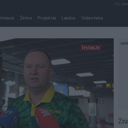
1°C, Viln
rimiausi
Žinios
Projektai
Laidos
Videoteka
Žiū