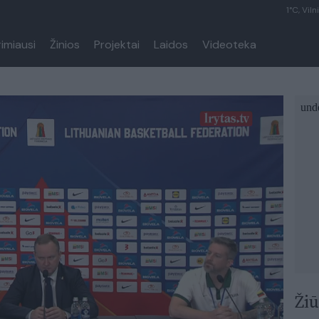
1°C, Viln
rimiausi
Žinios
Projektai
Laidos
Videoteka
Žiū