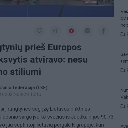
Vaiz
dvi
ne
gtynių prieš Europos
Sav
svytis atviravo: nesu
tem
o stiliumi
pšinio federacija (LKF)
Nuf
inta 2022-08-28 15:16
Vak
ai į rungtynes sugrįžę Lietuvos rinktinės
didesnio vargo įveikė svečius iš Juodkalnijos 90:73
vo jau septintoji lietuvių pergalė K grupėje, kuri
Avar