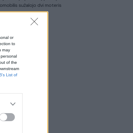
omobilis sužalojo dvi moteris
Žinios
|
Lietuvos diena
sonal or
ection to
ou may
 personal
out of the
 downstream
B’s List of