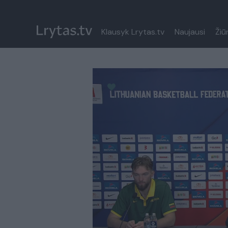
Klausyk Lrytas.tv
Naujausi
Žiū
Paremkite Ukrainą