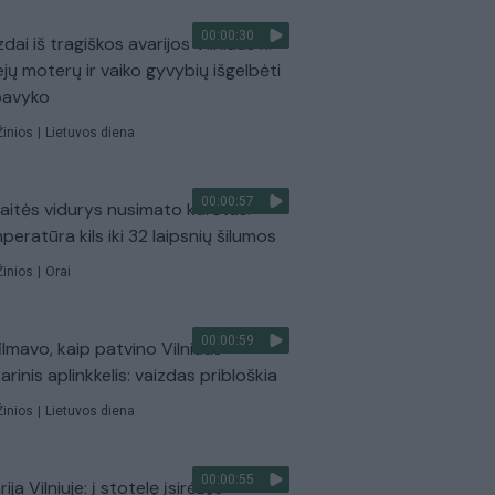
00:00:30
dai iš tragiškos avarijos Vilniaus r.:
ejų moterų ir vaiko gyvybių išgelbėti
pavyko
Žinios
|
Lietuvos diena
00:00:57
aitės vidurys nusimato karštas:
peratūra kils iki 32 laipsnių šilumos
Žinios
|
Orai
00:00:59
ilmavo, kaip patvino Vilniaus
arinis aplinkkelis: vaizdas pribloškia
Žinios
|
Lietuvos diena
00:00:55
ija Vilniuje: į stotelę įsirėžęs