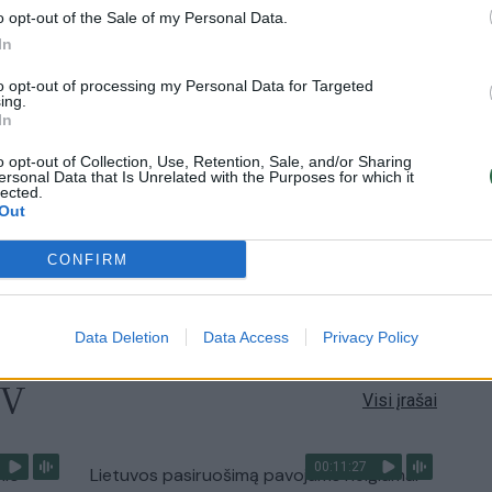
o opt-out of the Sale of my Personal Data.
In
0:57
00:42:12
aigsime
Karšta A. Kasparavičiaus ir Ž Pavilionio
to opt-out of processing my Personal Data for Targeted
diskusija: Rusija – Europos šeimos narė?
ing.
In
Laidos
|
Lietuva tiesiogiai
o opt-out of Collection, Use, Retention, Sale, and/or Sharing
ersonal Data that Is Unrelated with the Purposes for which it
lected.
2:33
00:04:00
dens
Kuprines pasvėrę specialistai įspėja apie
Out
e:
pavojingą įprotį: tą daro daugiau nei pusė
pradinukų
CONFIRM
Žinios
|
Lietuvos diena
Data Deletion
Data Access
Privacy Policy
TV
Visi įrašai
00:11:27
nio
Lietuvos pasiruošimą pavojams neigiamai