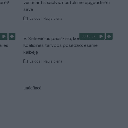
narė?
vertinantis šaulys: nustokime apgaudinėti
save
Laidos
|
Nauja diena
00:16:37
, kiek
V. Sinkevičius paaiškino, kodėl dar nebuvo
alies
Koalicinės tarybos posėdžio: esame
kalbėję
Laidos
|
Nauja diena