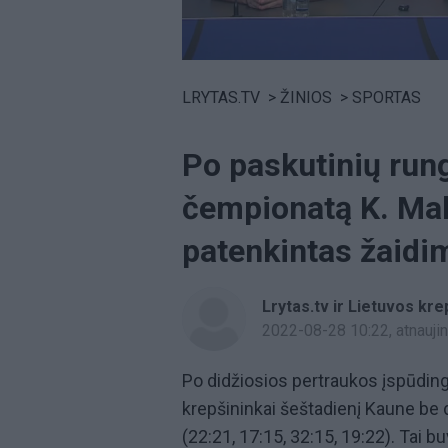
Volume
0%
LRYTAS.TV
>
ŽINIOS
>
SPORTAS
Po paskutinių run
čempionatą K. Mak
patenkintas žaidim
Lrytas.tv ir Lietuvos kre
2022-08-28 10:22
, atnauj
Po didžiosios pertraukos įspūding
krepšininkai šeštadienį Kaune be 
(22:21, 17:15, 32:15, 19:22). Tai bu