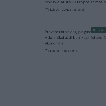
diskusija: Rusija – Europos šeimos 
Laidos
|
Lietuva tiesiogiai
00:12:58
Pravėrė ukrainiečių pinigines: atsakė
vidutiniškai uždirba ir kaip išsilaiko š
ekonomika
Laidos
|
Nauja diena