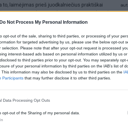
a to, laimėjimas prieš juodkalniečius praktiškai
aut
 čempionate. Tai buvo paskutinioji Kazio Maksvyčio
 čempionatą, į kurį lietuviai išvyks pirmadienį. Po
Do Not Process My Personal Information
 turnyrą nevyks Gytis Masiulis.
to opt-out of the sale, sharing to third parties, or processing of your per
formation for targeted advertising by us, please use the below opt-out s
Kazys Maksvytis
Domantas Sabonis
r selection. Please note that after your opt-out request is processed y
eing interest-based ads based on personal information utilized by us or
disclosed to third parties prior to your opt-out. You may separately opt-
nio rinktinė
losure of your personal information by third parties on the IAB’s list of
. This information may also be disclosed by us to third parties on the
IA
ato atranka
Participants
that may further disclose it to other third parties.
tas
l Data Processing Opt Outs
o opt-out of the Sharing of my personal data.
In
Visi įrašai