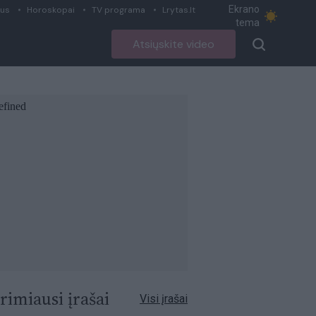
Ekrano
ius
Horoskopai
TV programa
Lrytas.lt
tema
Atsiųskite video
rimiausi įrašai
Visi įrašai