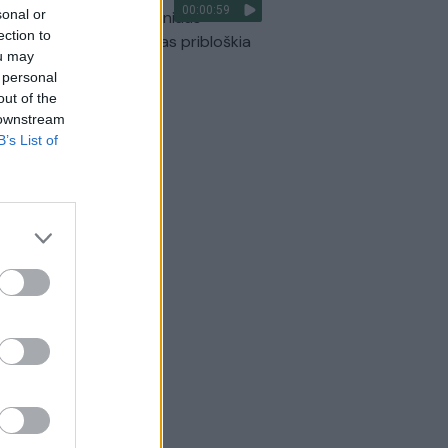
00:00:59
sonal or
ilmavo, kaip patvino Vilniaus
ection to
arinis aplinkkelis: vaizdas pribloškia
ou may
Žinios
|
Lietuvos diena
 personal
out of the
 downstream
B’s List of