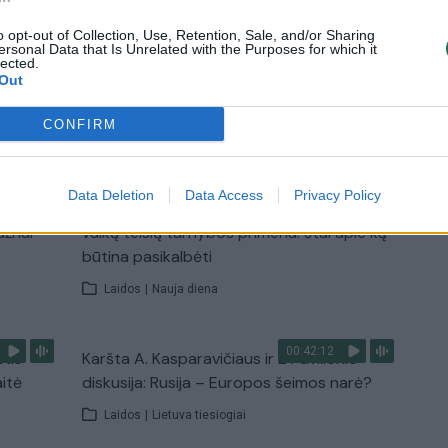
žada stiprinti ryšius su Ukraina
o opt-out of Collection, Use, Retention, Sale, and/or Sharing
Žinios
|
Pasaulis
ersonal Data that Is Unrelated with the Purposes for which it
lected.
Out
TV
CONFIRM
Visi įrašai
Data Deletion
Data Access
Privacy Policy
00:15:25
ų
Ruošiantis naujiems mokslo metams –
ažnai
vaikų teisių tarnybos primena: štai apie ką
būtina pasikalbėti
Laidos
|
Nauja diena
00:42:12
stis
Karšta A. Kasparavičiaus ir Ž Pavilionio
aitė
diskusija: Rusija – Europos šeimos narė?
Laidos
|
Lietuva tiesiogiai