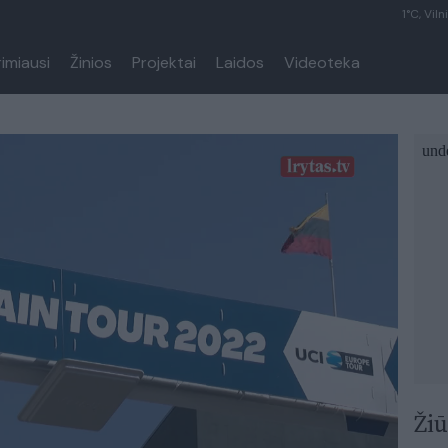
1°C, Viln
rimiausi
Žinios
Projektai
Laidos
Videoteka
Žiū