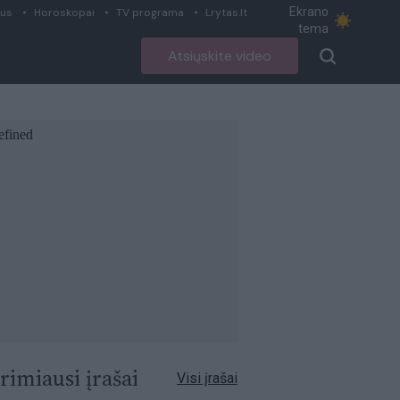
Ekrano
ius
Horoskopai
TV programa
Lrytas.lt
tema
Atsiųskite video
rimiausi įrašai
Visi įrašai