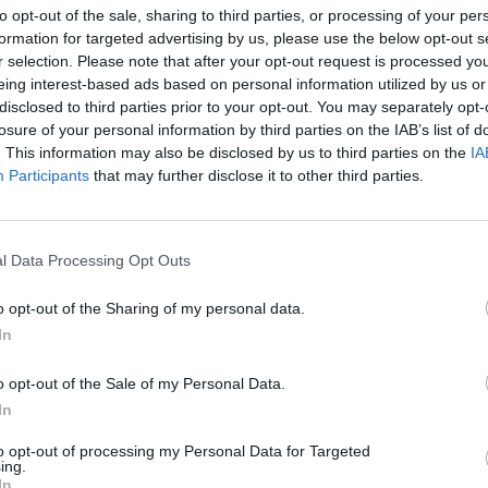
to opt-out of the sale, sharing to third parties, or processing of your per
Nuf
formation for targeted advertising by us, please use the below opt-out s
Vak
dviračių lenktynės
Darijus Džervus
r selection. Please note that after your opt-out request is processed y
eing interest-based ads based on personal information utilized by us or
disclosed to third parties prior to your opt-out. You may separately opt-
losure of your personal information by third parties on the IAB’s list of
. This information may also be disclosed by us to third parties on the
IA
Participants
that may further disclose it to other third parties.
Visi įrašai
l Data Processing Opt Outs
1:00
00:00:40
o opt-out of the Sharing of my personal data.
lę iš
Avarijos vaizdai Varėnos rajone: po
In
ų
smūgio automobilis atsidūrė už kelio
Žinios
|
Lietuvos diena
o opt-out of the Sale of my Personal Data.
In
to opt-out of processing my Personal Data for Targeted
ing.
1:05
00:01:20
anduo
Politiškai keblus V. Zelenskio vizitas: Serbija
In