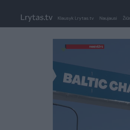
Klausyk Lrytas.tv
Naujausi
Žiū
Paremkite Ukrainą