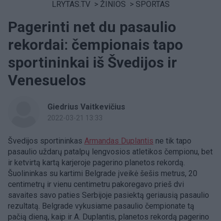
LRYTAS.TV
>
ŽINIOS
>
SPORTAS
Pagerinti net du pasaulio
rekordai: čempionais tapo
sportininkai iš Švedijos ir
Venesuelos
Giedrius Vaitkevičius
2022-03-21 13:33
Švedijos sportininkas
Armandas Duplantis
ne tik tapo
pasaulio uždarų patalpų lengvosios atletikos čempionu, bet
ir ketvirtą kartą karjeroje pagerino planetos rekordą.
Šuolininkas su kartimi Belgrade įveikė šešis metrus, 20
centimetrų ir vienu centimetru pakoregavo prieš dvi
savaites savo paties Serbijoje pasiektą geriausią pasaulio
rezultatą. Belgrade vykusiame pasaulio čempionate tą
pačią dieną, kaip ir A. Duplantis, planetos rekordą pagerino