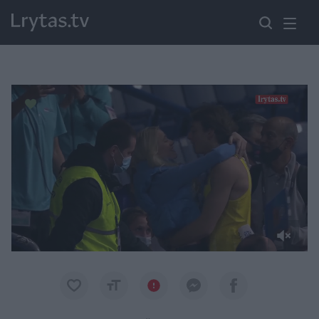
Paremkite Ukrainą