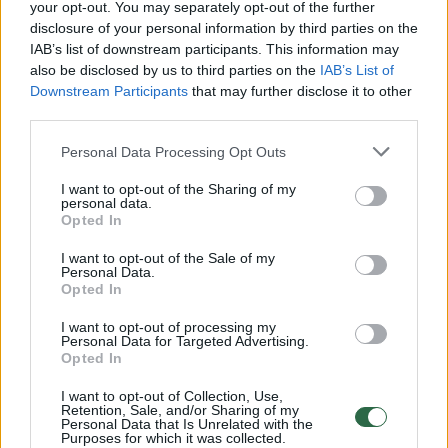
Žiūrimiausi įrašai
your opt-out. You may separately opt-out of the further
disclosure of your personal information by third parties on the
IAB’s list of downstream participants. This information may
also be disclosed by us to third parties on the
IAB’s List of
00:00:30
Vaizdai iš tragiškos avarijos Vilniaus r.: dviejų moterų ir
Downstream Participants
that may further disclose it to other
vaiko gyvybių išgelbėti nepavyko
third parties.
Žinios
|
Lietuvos diena
Personal Data Processing Opt Outs
I want to opt-out of the Sharing of my
personal data.
00:00:57
Savaitės vidurys nusimato karštas: temperatūra kils iki
Opted In
32 laipsnių šilumos
I want to opt-out of the Sale of my
Žinios
|
Orai
Personal Data.
Opted In
I want to opt-out of processing my
00:15:54
V. Zalužno pasisakymą laiko bandymu įsitvirtinti
Personal Data for Targeted Advertising.
Ukrainos politikoje: jis yra neteisus
Opted In
Laidos
|
Nauja diena
I want to opt-out of Collection, Use,
Retention, Sale, and/or Sharing of my
Personal Data that Is Unrelated with the
Purposes for which it was collected.