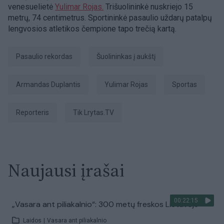
venesuelietė
Yulimar Rojas.
Trišuolininkė nuskriejo 15
metrų, 74 centimetrus. Sportininkė pasaulio uždarų patalpų
lengvosios atletikos čempione tapo trečią kartą.
pasaulio rekordas
šuolininkas į aukštį
Armandas Duplantis
Yulimar Rojas
sportas
Reporteris
tik Lrytas.TV
Naujausi įrašai
00:22:15
„Vasara ant piliakalnio“: 300 metų freskos Lietuvoje
Laidos
|
Vasara ant piliakalnio