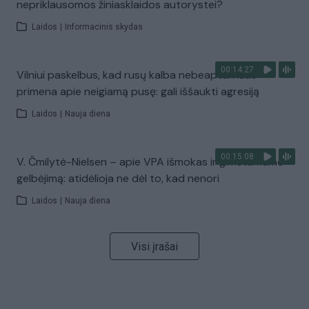
nepriklausomos žiniasklaidos autorystei?
Laidos
|
Informacinis skydas
00:14:27
Vilniui paskelbus, kad rusų kalba nebeaptarnaus –
primena apie neigiamą pusę: gali iššaukti agresiją
Laidos
|
Nauja diena
00:15:08
V. Čmilytė-Nielsen – apie VPA išmokas ir gimstamumo
gelbėjimą: atidėlioja ne dėl to, kad nenori
Laidos
|
Nauja diena
Visi įrašai