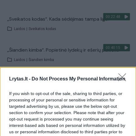
00:22:48
„Sveikatos kodas“. Kada sėdėjimas tampa liga?
Laidos
|
Sveikatos kodas
00:40:15
„Šiandien kimba“. Popietinė lydekų ir ešerių paieška
Laidos
|
Šiandien kimba
Lrytas.lt -
Do Not Process My Personal Information
00:18:11
„Reporteris“ 2026-08-10
Laidos
|
Reporteris
If you wish to opt-out of the sale, sharing to third parties, or
processing of your personal or sensitive information for
targeted advertising by us, please use the below opt-out
Visi įrašai
section to confirm your selection. Please note that after your
opt-out request is processed you may continue seeing
interest-based ads based on personal information utilized by
us or personal information disclosed to third parties prior to