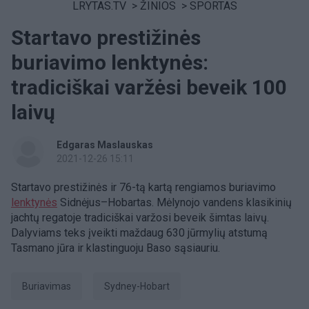
LRYTAS.TV
>
ŽINIOS
>
SPORTAS
Startavo prestižinės
buriavimo lenktynės:
tradiciškai varžėsi beveik 100
laivų
Edgaras Maslauskas
2021-12-26 15:11
Startavo prestižinės ir 76-tą kartą rengiamos buriavimo
lenktynės
Sidnėjus–Hobartas. Mėlynojo vandens klasikinių
jachtų regatoje tradiciškai varžosi beveik šimtas laivų.
Dalyviams teks įveikti maždaug 630 jūrmylių atstumą
Tasmano jūra ir klastinguoju Baso sąsiauriu.
buriavimas
Sydney-Hobart