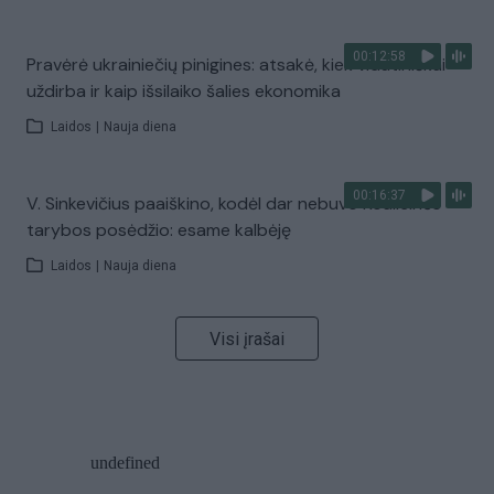
00:12:58
Pravėrė ukrainiečių pinigines: atsakė, kiek vidutiniškai
uždirba ir kaip išsilaiko šalies ekonomika
Laidos
|
Nauja diena
00:16:37
V. Sinkevičius paaiškino, kodėl dar nebuvo Koalicinės
tarybos posėdžio: esame kalbėję
Laidos
|
Nauja diena
Visi įrašai