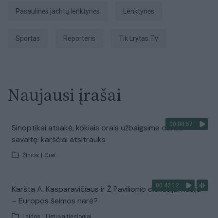
Pasaulinės jachtų lenktynės
Lenktynės
sportas
Reporteris
tik Lrytas.TV
Naujausi įrašai
00:00:57
Sinoptikai atsakė, kokiais orais užbaigsime darbo
savaitę: karščiai atsitrauks
Žinios
|
Orai
00:42:12
Karšta A. Kasparavičiaus ir Ž Pavilionio diskusija: Rusija
– Europos šeimos narė?
Laidos
|
Lietuva tiesiogiai