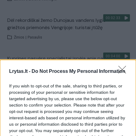
00:02:33
Dėl rekordiškai žemo Dunojaus vandens lygio –
griežtos priemonės Vengrijoje: turistai įtūžę
Žinios
|
Pasaulis
00:04:00
Kuprines pasvėrę specialistai įspėja apie pavojingą
įprotį: tą daro daugiau nei pusė pradinukų
Lrytas.lt -
Do Not Process My Personal Information
Žinios
|
Lietuvos diena
If you wish to opt-out of the sale, sharing to third parties, or
processing of your personal or sensitive information for
Visi įrašai
targeted advertising by us, please use the below opt-out
section to confirm your selection. Please note that after your
opt-out request is processed you may continue seeing
interest-based ads based on personal information utilized by
Žiūrimiausi įrašai
us or personal information disclosed to third parties prior to
your opt-out. You may separately opt-out of the further