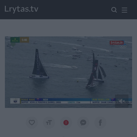
Paremkite Ukrainą