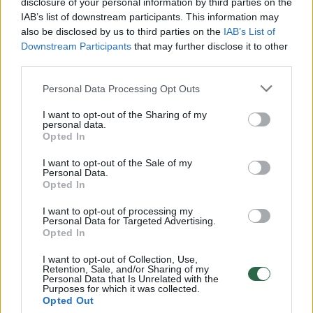
disclosure of your personal information by third parties on the
IAB’s list of downstream participants. This information may
00:00:30
Vaizdai iš tragiškos avarijos Vilniaus r.: dviejų moterų ir
also be disclosed by us to third parties on the
IAB’s List of
vaiko gyvybių išgelbėti nepavyko
Downstream Participants
that may further disclose it to other
third parties.
Žinios
|
Lietuvos diena
Personal Data Processing Opt Outs
00:00:57
Savaitės vidurys nusimato karštas: temperatūra kils iki
I want to opt-out of the Sharing of my
personal data.
32 laipsnių šilumos
Opted In
Žinios
|
Orai
I want to opt-out of the Sale of my
Personal Data.
Opted In
00:00:59
Nufilmavo, kaip patvino Vilniaus Vakarinis aplinkkelis:
I want to opt-out of processing my
vaizdas pribloškia
Personal Data for Targeted Advertising.
Opted In
Žinios
|
Lietuvos diena
I want to opt-out of Collection, Use,
Retention, Sale, and/or Sharing of my
Personal Data that Is Unrelated with the
00:00:55
Avarija Vilniuje: į stotelę įsirėžęs automobilis sužalojo
Purposes for which it was collected.
Opted Out
dvi moteris