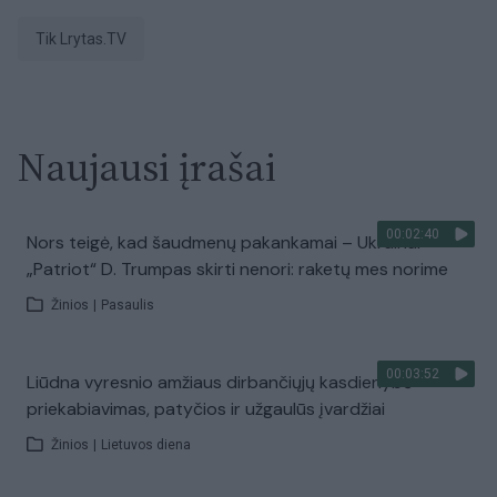
tik Lrytas.TV
Naujausi įrašai
00:02:40
Nors teigė, kad šaudmenų pakankamai – Ukrainai
„Patriot“ D. Trumpas skirti nenori: raketų mes norime
Žinios
|
Pasaulis
00:03:52
Liūdna vyresnio amžiaus dirbančiųjų kasdienybė –
priekabiavimas, patyčios ir užgaulūs įvardžiai
Žinios
|
Lietuvos diena