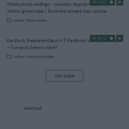
00:14:33
Atliekų krizė nedingo – pradėjo skųstis Naujosios
Vilnios gyventojai: I. Budraitė atsakė, kas vyksta
Laidos
|
Nauja diena
00:42:12
Karšta A. Kasparavičiaus ir Ž Pavilionio diskusija: Rusija
– Europos šeimos narė?
Laidos
|
Lietuva tiesiogiai
Visi įrašai