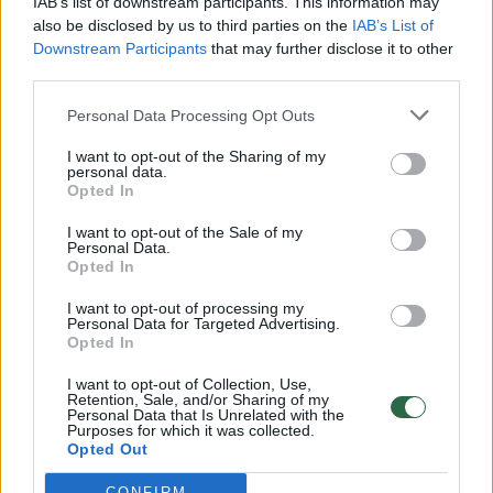
IAB’s list of downstream participants. This information may
vaiko gyvybių išgelbėti nepavyko
also be disclosed by us to third parties on the
IAB’s List of
Downstream Participants
that may further disclose it to other
Žinios
|
Lietuvos diena
third parties.
Personal Data Processing Opt Outs
00:00:57
Savaitės vidurys nusimato karštas: temperatūra kils iki
32 laipsnių šilumos
I want to opt-out of the Sharing of my
personal data.
Opted In
Žinios
|
Orai
I want to opt-out of the Sale of my
Personal Data.
00:00:59
Nufilmavo, kaip patvino Vilniaus Vakarinis aplinkkelis:
Opted In
vaizdas pribloškia
I want to opt-out of processing my
Personal Data for Targeted Advertising.
Žinios
|
Lietuvos diena
Opted In
I want to opt-out of Collection, Use,
00:15:54
Retention, Sale, and/or Sharing of my
V. Zalužno pasisakymą laiko bandymu įsitvirtinti
Personal Data that Is Unrelated with the
Ukrainos politikoje: jis yra neteisus
Purposes for which it was collected.
Opted Out
Laidos
|
Nauja diena
CONFIRM