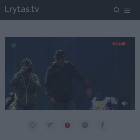
Paremkite Ukrainą