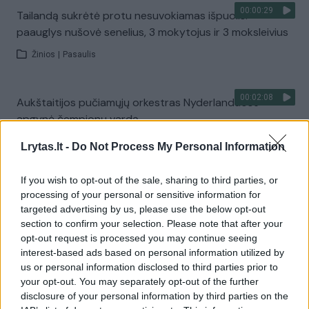
00:00:29
Tailandą sukrėtė protu nesuvokiamas išpuolis:
paauglys nušovė senelius, 3 mokytojus ir 3 moksleivius
Žinios
|
Pasaulis
00:02:08
Aukštaitijos pučiamųjų orkestras Nyderlanduose
apgynė čempionų vardą
Žinios
|
Lietuvos diena
Lrytas.lt -
Do Not Process My Personal Information
If you wish to opt-out of the sale, sharing to third parties, or
Visi įrašai
processing of your personal or sensitive information for
targeted advertising by us, please use the below opt-out
section to confirm your selection. Please note that after your
opt-out request is processed you may continue seeing
Žiūrimiausi įrašai
interest-based ads based on personal information utilized by
us or personal information disclosed to third parties prior to
your opt-out. You may separately opt-out of the further
disclosure of your personal information by third parties on the
00:00:30
Vaizdai iš tragiškos avarijos Vilniaus r.: dviejų moterų ir