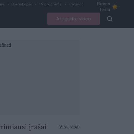
Ekrano
ius
Horoskopai
TV programa
Lrytas.lt
tema
Atsiųskite video
rimiausi įrašai
Visi įrašai