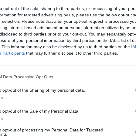
eakcijų.
aut
to opt-out of the sale, sharing to third parties, or processing of your per
formation for targeted advertising by us, please use the below opt-out s
r selection. Please note that after your opt-out request is processed y
s
sportas
bėgimas
Video
eing interest-based ads based on personal information utilized by us or
disclosed to third parties prior to your opt-out. You may separately opt-
losure of your personal information by third parties on the IAB’s list of
. This information may also be disclosed by us to third parties on the
IA
Participants
that may further disclose it to other third parties.
Visi įrašai
l Data Processing Opt Outs
o opt-out of the Sharing of my personal data.
1:05
00:00:44
Plinta audros vaizdai iš visos Lietuvos:
In
iai liko
netoli Druskininkų vėjas vertė ištisus
medžius
o opt-out of the Sale of my Personal Data.
In
Žinios
|
Orai
to opt-out of processing my Personal Data for Targeted
ing.