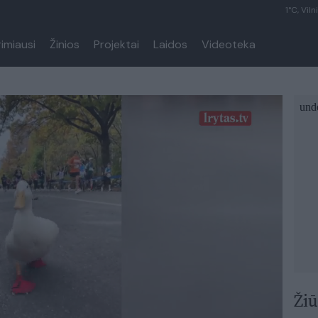
1°C, Viln
rimiausi
Žinios
Projektai
Laidos
Videoteka
Žiū