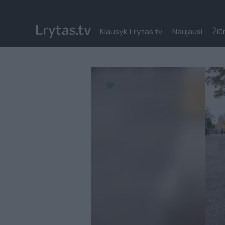
Klausyk Lrytas.tv
Naujausi
Žiū
Paremkite Ukrainą