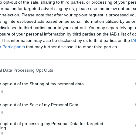
s gatvėmis greičiausiai nubėgo svečias iš Latvijos
to opt-out of the sale, sharing to third parties, or processing of your per
aut
formation for targeted advertising by us, please use the below opt-out s
r selection. Please note that after your opt-out request is processed y
eing interest-based ads based on personal information utilized by us or
rekordas
tik Lrytas.TV
Video
disclosed to third parties prior to your opt-out. You may separately opt-
losure of your personal information by third parties on the IAB’s list of
. This information may also be disclosed by us to third parties on the
IA
Participants
that may further disclose it to other third parties.
Visi įrašai
l Data Processing Opt Outs
1:05
00:00:44
Plinta audros vaizdai iš visos Lietuvos:
o opt-out of the Sharing of my personal data.
iai liko
netoli Druskininkų vėjas vertė ištisus
In
medžius
o opt-out of the Sale of my Personal Data.
Žinios
|
Orai
In
to opt-out of processing my Personal Data for Targeted
0:44
00:00:57
auktas
Sinoptikai atsakė, kokiais orais užbaigsime
ing.
In
darbo savaitę: karščiai atsitrauks