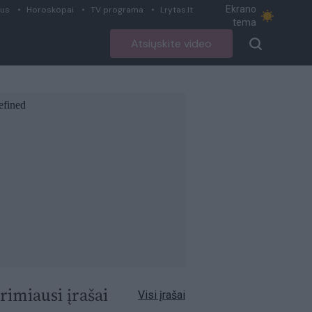
Ekrano
ius
Horoskopai
TV programa
Lrytas.lt
tema
Atsiųskite video
rimiausi įrašai
Visi įrašai