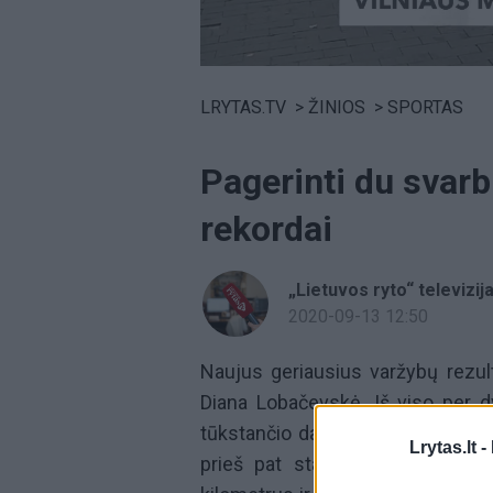
Volume
0%
LRYTAS.TV
>
ŽINIOS
>
SPORTAS
Pagerinti du svarb
rekordai
„Lietuvos ryto“ televizij
2020-09-13 12:50
Naujus geriausius varžybų rezulta
Diana Lobačevskė. Iš viso per d
tūkstančio dalyvių. Tai beveik pe
Lrytas.lt -
prieš pat startą sugiedojo „Tau