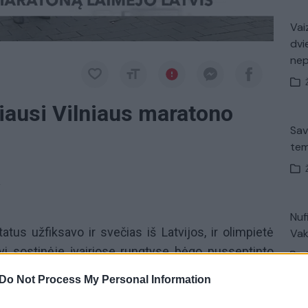
Vaiz
dvi
ne
iausi Vilniaus maratono
Sav
tem
a
Nuf
tus užfiksavo ir svečias iš Latvijos, ir olimpietė
Vak
vi sostinėje įvairiose rungtyse bėgo pusseptinto
rpus mažiau nei pernai. Vilniaus maratono dalyviai
Do Not Process My Personal Information
tišką giesmę“, o vėliau – pasileido į trasą. 42
Avar