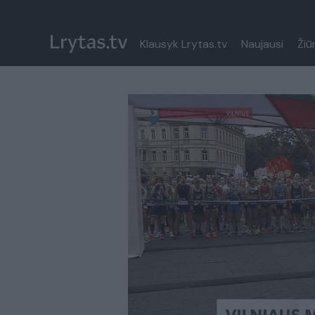
Klausyk Lrytas.tv
Naujausi
Žiū
Paremkite Ukrainą