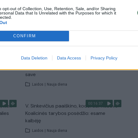
o opt-out of Collection, Use, Retention, Sale, and/or Sharing
Žinios
|
Orai
ersonal Data that Is Unrelated with the Purposes for which it
lected.
Out
TV
CONFIRM
Visi įrašai
00:11:27
Data Deletion
Data Access
Privacy Policy
nio
Lietuvos pasiruošimą pavojams neigiamai
narė?
vertinantis šaulys: nustokime apgaudinėti
save
Laidos
|
Nauja diena
00:16:37
, kiek
V. Sinkevičius paaiškino, kodėl dar nebuvo
alies
Koalicinės tarybos posėdžio: esame
kalbėję
Laidos
|
Nauja diena