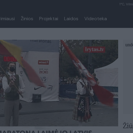
1°C, Viln
rimiausi
Žinios
Projektai
Laidos
Videoteka
Žiū