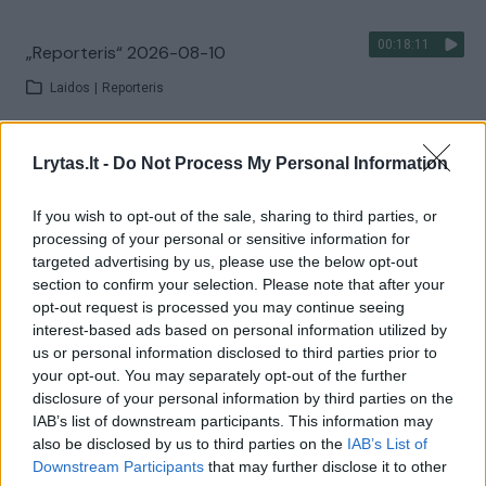
00:18:11
„Reporteris“ 2026-08-10
Laidos
|
Reporteris
Visi įrašai
Lrytas.lt -
Do Not Process My Personal Information
If you wish to opt-out of the sale, sharing to third parties, or
processing of your personal or sensitive information for
Žiūrimiausi įrašai
targeted advertising by us, please use the below opt-out
section to confirm your selection. Please note that after your
opt-out request is processed you may continue seeing
interest-based ads based on personal information utilized by
00:00:30
Vaizdai iš tragiškos avarijos Vilniaus r.: dviejų moterų ir
us or personal information disclosed to third parties prior to
vaiko gyvybių išgelbėti nepavyko
your opt-out. You may separately opt-out of the further
disclosure of your personal information by third parties on the
Žinios
|
Lietuvos diena
IAB’s list of downstream participants. This information may
also be disclosed by us to third parties on the
IAB’s List of
Downstream Participants
that may further disclose it to other
00:00:57
Savaitės vidurys nusimato karštas: temperatūra kils iki