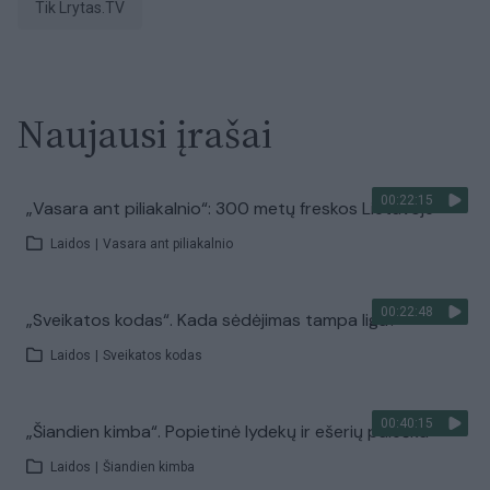
tik Lrytas.TV
Naujausi įrašai
00:22:15
„Vasara ant piliakalnio“: 300 metų freskos Lietuvoje
Laidos
|
Vasara ant piliakalnio
00:22:48
„Sveikatos kodas“. Kada sėdėjimas tampa liga?
Laidos
|
Sveikatos kodas
00:40:15
„Šiandien kimba“. Popietinė lydekų ir ešerių paieška
Laidos
|
Šiandien kimba