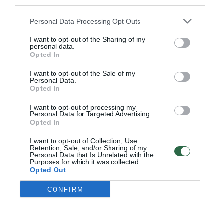
third parties.
32 laipsnių šilumos
Personal Data Processing Opt Outs
Žinios
|
Orai
I want to opt-out of the Sharing of my
personal data.
Opted In
00:15:54
V. Zalužno pasisakymą laiko bandymu įsitvirtinti
Ukrainos politikoje: jis yra neteisus
I want to opt-out of the Sale of my
Personal Data.
Laidos
|
Nauja diena
Opted In
I want to opt-out of processing my
Personal Data for Targeted Advertising.
00:00:57
Sinoptikai atsakė, kokiais orais užbaigsime darbo
Opted In
savaitę: karščiai atsitrauks
I want to opt-out of Collection, Use,
Retention, Sale, and/or Sharing of my
Žinios
|
Orai
Personal Data that Is Unrelated with the
Purposes for which it was collected.
Opted Out
Visi įrašai
CONFIRM