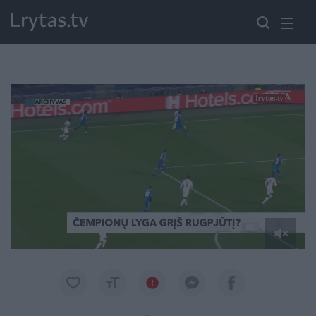
Paremkite Ukrainą