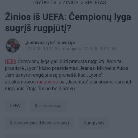
LRYTAS.TV
>
ŽINIOS
>
SPORTAS
Žinios iš UEFA: Čempionų lyga
sugrįš rugpjūtį?
„Lietuvos ryto“ televizija
2020-05-10 14:36
, atnaujinta 2020-05-10 14:43
UEFA
Čempionų lyga gali būti pratęsta rugpjūtį. Apie tai
prasitarė „Lyon“ klubo prezidentas Jeanas-Michelis Aulas.
Jam turnyro rengėjai esą pranešė, kad „Lyono“
atsakomosios
rungtynės
su „Juventus“ planuojama surengti
rugpjūčio 7tąją Turine be žiūrovų.
UEFA
koronavirusas
koronavirusas (Uhano virusas)
rungtynės