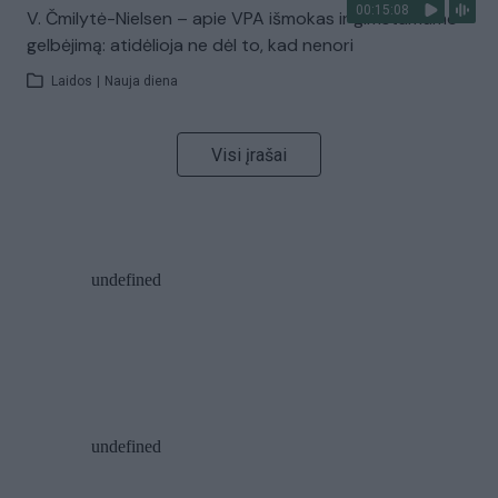
00:15:08
V. Čmilytė-Nielsen – apie VPA išmokas ir gimstamumo
gelbėjimą: atidėlioja ne dėl to, kad nenori
Laidos
|
Nauja diena
Visi įrašai