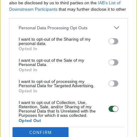
also be disclosed by us to third parties on the
IAB’s List of
Žinios
|
Lietuvos diena
Downstream Participants
that may further disclose it to other
third parties.
00:00:57
Savaitės vidurys nusimato karštas: temperatūra kils iki
Personal Data Processing Opt Outs
32 laipsnių šilumos
I want to opt-out of the Sharing of my
personal data.
Žinios
|
Orai
Opted In
I want to opt-out of the Sale of my
00:15:54
Personal Data.
V. Zalužno pasisakymą laiko bandymu įsitvirtinti
Opted In
Ukrainos politikoje: jis yra neteisus
I want to opt-out of processing my
Laidos
|
Nauja diena
Personal Data for Targeted Advertising.
Opted In
00:00:57
I want to opt-out of Collection, Use,
Sinoptikai atsakė, kokiais orais užbaigsime darbo
Retention, Sale, and/or Sharing of my
savaitę: karščiai atsitrauks
Personal Data that Is Unrelated with the
Purposes for which it was collected.
Opted Out
Žinios
|
Orai
CONFIRM