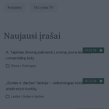
Krepšinis
tik Lrytas.TV
Naujausi įrašai
00:02:08
A. Tapinas žmoną pakvietė į sceną: pora leidosi į
romantišką šokį
Žinios
|
Pramogos
00:22:28
„Sodas ir daržas“ laidoje – veiksmingas būdas
atsikratyti kurklių
Laidos
|
Sodas ir daržas