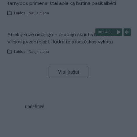
tarnybos primena: štai apie ką būtina pasikalbėti
Laidos
|
Nauja diena
00:14:33
Atliekų krizė nedingo – pradėjo skųstis Naujosios
Vilnios gyventojai: I. Budraitė atsakė, kas vyksta
Laidos
|
Nauja diena
Visi įrašai