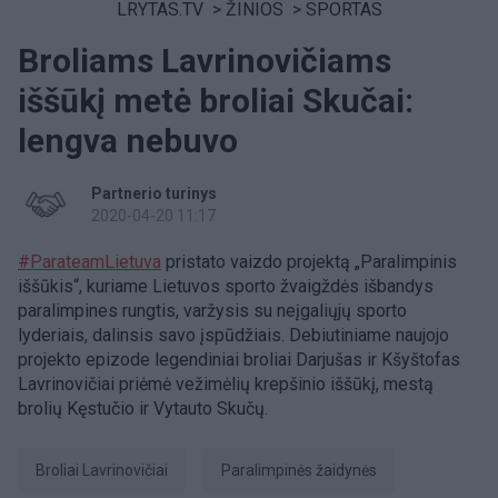
LRYTAS.TV
>
ŽINIOS
>
SPORTAS
Broliams Lavrinovičiams
iššūkį metė broliai Skučai:
lengva nebuvo
Partnerio turinys
2020-04-20 11:17
#ParateamLietuva
pristato vaizdo projektą „Paralimpinis
iššūkis“, kuriame Lietuvos sporto žvaigždės išbandys
paralimpines rungtis, varžysis su neįgaliųjų sporto
lyderiais, dalinsis savo įspūdžiais. Debiutiniame naujojo
projekto epizode legendiniai broliai Darjušas ir Kšyštofas
Lavrinovičiai priėmė vežimėlių krepšinio iššūkį, mestą
brolių Kęstučio ir Vytauto Skučų.
broliai Lavrinovičiai
paralimpinės žaidynės