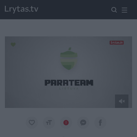
Paremkite Ukrainą