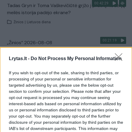
00:42:29
Tadas Gryn ir Toma Vaškevičiūtė grįžo į praeitį: kodėl jų
meilės istorija padėjo ekrane?
Žinios
|
Lietuvos diena
00:21:19
„Žinios“ 2026-08-08
Laidos
|
Žinios
Lrytas.lt -
Do Not Process My Personal Information
Visi įrašai
If you wish to opt-out of the sale, sharing to third parties, or
processing of your personal or sensitive information for
targeted advertising by us, please use the below opt-out
section to confirm your selection. Please note that after your
Žiūrimiausi įrašai
opt-out request is processed you may continue seeing
interest-based ads based on personal information utilized by
us or personal information disclosed to third parties prior to
your opt-out. You may separately opt-out of the further
00:00:30
Vaizdai iš tragiškos avarijos Vilniaus r.: dviejų moterų ir
disclosure of your personal information by third parties on the
vaiko gyvybių išgelbėti nepavyko
IAB’s list of downstream participants. This information may