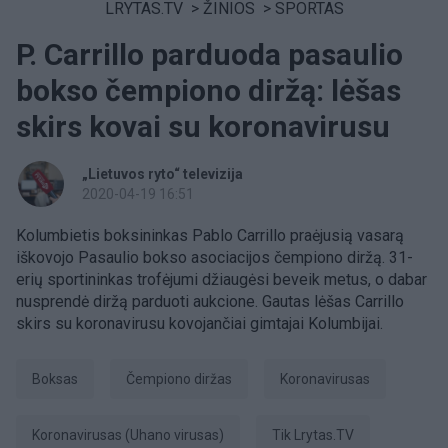
LRYTAS.TV
>
ŽINIOS
>
SPORTAS
P. Carrillo parduoda pasaulio
bokso čempiono diržą: lėšas
skirs kovai su koronavirusu
„Lietuvos ryto“ televizija
2020-04-19 16:51
Kolumbietis boksininkas Pablo Carrillo praėjusią vasarą
iškovojo Pasaulio bokso asociacijos čempiono diržą. 31-
erių sportininkas trofėjumi džiaugėsi beveik metus, o dabar
nusprendė diržą parduoti aukcione. Gautas lėšas Carrillo
skirs su koronavirusu kovojančiai gimtajai Kolumbijai.
Boksas
čempiono diržas
koronavirusas
koronavirusas (Uhano virusas)
tik Lrytas.TV