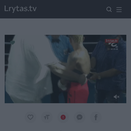
Paremkite Ukrainą