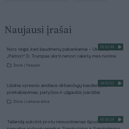
Naujausi įrašai
00:02:40
Nors teigė, kad šaudmenų pakankamai – Ukrainai
„Patriot“ D. Trumpas skirti nenori: raketų mes norime
Žinios
|
Pasaulis
00:03:52
Liūdna vyresnio amžiaus dirbančiųjų kasdienybė –
priekabiavimas, patyčios ir užgaulūs įvardžiai
Žinios
|
Lietuvos diena
00:00:29
Tailandą sukrėtė protu nesuvokiamas išpuolis:
paauglys nušovė senelius, 3 mokytojus ir 3 moksleivius