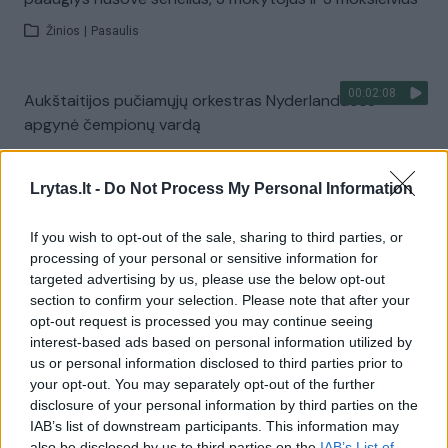
Žinios
|
Pasaulis
00:02:08
Aukštaitijos pučiamųjų orkestras Nyderlanduose
apgynė čempionų vardą
Žinios
|
Lietuvos diena
Lrytas.lt -
Do Not Process My Personal Information
Visi įrašai
If you wish to opt-out of the sale, sharing to third parties, or
processing of your personal or sensitive information for
targeted advertising by us, please use the below opt-out
section to confirm your selection. Please note that after your
Žiūrimiausi įrašai
opt-out request is processed you may continue seeing
interest-based ads based on personal information utilized by
us or personal information disclosed to third parties prior to
your opt-out. You may separately opt-out of the further
00:00:30
Vaizdai iš tragiškos avarijos Vilniaus r.: dviejų moterų ir
disclosure of your personal information by third parties on the
vaiko gyvybių išgelbėti nepavyko
IAB’s list of downstream participants. This information may
also be disclosed by us to third parties on the
IAB’s List of
Žinios
|
Lietuvos diena