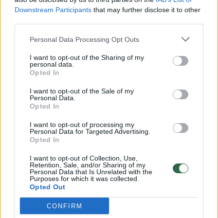
Downstream Participants
that may further disclose it to other
third parties.
00:00:57
Savaitės vidurys nusimato karštas: temperatūra kils iki
Personal Data Processing Opt Outs
32 laipsnių šilumos
I want to opt-out of the Sharing of my
Žinios
|
Orai
personal data.
Opted In
I want to opt-out of the Sale of my
00:00:59
Nufilmavo, kaip patvino Vilniaus Vakarinis aplinkkelis:
Personal Data.
vaizdas pribloškia
Opted In
Žinios
|
Lietuvos diena
I want to opt-out of processing my
Personal Data for Targeted Advertising.
Opted In
00:15:54
V. Zalužno pasisakymą laiko bandymu įsitvirtinti
I want to opt-out of Collection, Use,
Retention, Sale, and/or Sharing of my
Ukrainos politikoje: jis yra neteisus
Personal Data that Is Unrelated with the
Purposes for which it was collected.
Laidos
|
Nauja diena
Opted Out
CONFIRM
Visi įrašai