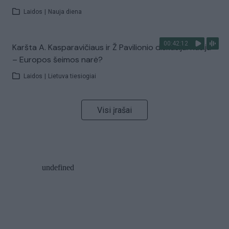
Laidos
|
Nauja diena
00:42:12
Karšta A. Kasparavičiaus ir Ž Pavilionio diskusija: Rusija
– Europos šeimos narė?
Laidos
|
Lietuva tiesiogiai
Visi įrašai