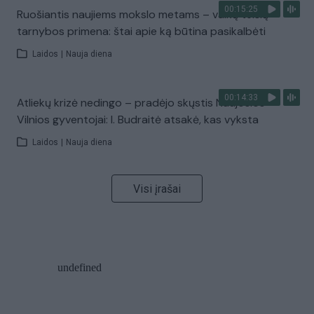
00:15:25
Ruošiantis naujiems mokslo metams – vaikų teisių
tarnybos primena: štai apie ką būtina pasikalbėti
Laidos
|
Nauja diena
00:14:33
Atliekų krizė nedingo – pradėjo skųstis Naujosios
Vilnios gyventojai: I. Budraitė atsakė, kas vyksta
Laidos
|
Nauja diena
Visi įrašai