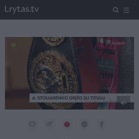
Paremkite Ukrainą