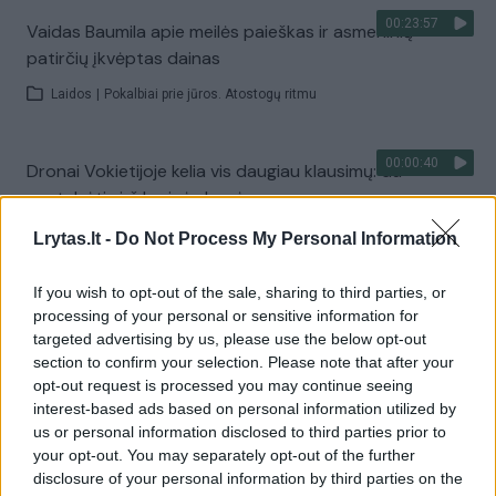
00:23:57
Vaidas Baumila apie meilės paieškas ir asmeninių
patirčių įkvėptas dainas
Laidos
|
Pokalbiai prie jūros. Atostogų ritmu
00:00:40
Dronai Vokietijoje kelia vis daugiau klausimų: du
pastebėti virš karinės bazės
Žinios
|
Pasaulis
Lrytas.lt -
Do Not Process My Personal Information
If you wish to opt-out of the sale, sharing to third parties, or
Visi įrašai
processing of your personal or sensitive information for
targeted advertising by us, please use the below opt-out
section to confirm your selection. Please note that after your
opt-out request is processed you may continue seeing
Žiūrimiausi įrašai
interest-based ads based on personal information utilized by
us or personal information disclosed to third parties prior to
your opt-out. You may separately opt-out of the further
disclosure of your personal information by third parties on the
00:00:30
Vaizdai iš tragiškos avarijos Vilniaus r.: dviejų moterų ir