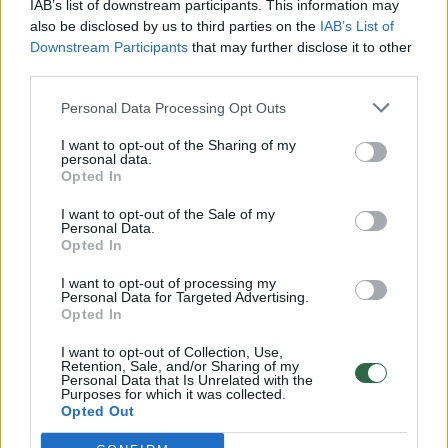
IAB’s list of downstream participants. This information may
vaiko gyvybių išgelbėti nepavyko
also be disclosed by us to third parties on the
IAB’s List of
Downstream Participants
that may further disclose it to other
Žinios
|
Lietuvos diena
third parties.
Personal Data Processing Opt Outs
00:00:57
Savaitės vidurys nusimato karštas: temperatūra kils iki
32 laipsnių šilumos
I want to opt-out of the Sharing of my
personal data.
Opted In
Žinios
|
Orai
I want to opt-out of the Sale of my
Personal Data.
00:15:54
Opted In
V. Zalužno pasisakymą laiko bandymu įsitvirtinti
Ukrainos politikoje: jis yra neteisus
I want to opt-out of processing my
Personal Data for Targeted Advertising.
Laidos
|
Nauja diena
Opted In
I want to opt-out of Collection, Use,
Retention, Sale, and/or Sharing of my
00:00:59
Nufilmavo, kaip patvino Vilniaus Vakarinis aplinkkelis:
Personal Data that Is Unrelated with the
Purposes for which it was collected.
vaizdas pribloškia
Opted Out
Žinios
|
Lietuvos diena