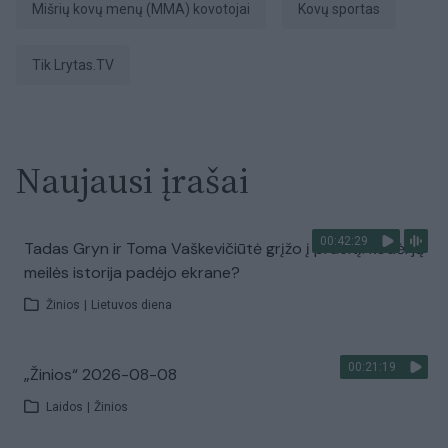
Mišrių kovų menų (MMA) kovotojai
kovų sportas
tik Lrytas.TV
Naujausi įrašai
00:42:29
Tadas Gryn ir Toma Vaškevičiūtė grįžo į praeitį: kodėl jų
meilės istorija padėjo ekrane?
Žinios
|
Lietuvos diena
00:21:19
„Žinios“ 2026-08-08
Laidos
|
Žinios