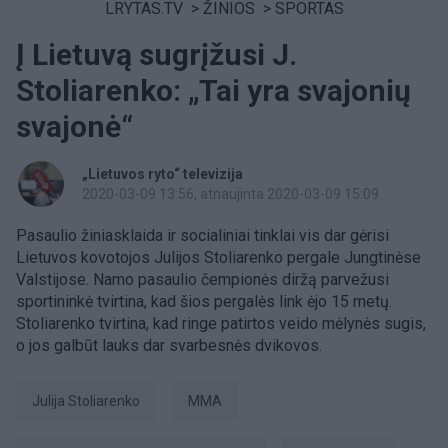
LRYTAS.TV
>
ŽINIOS
>
SPORTAS
Į Lietuvą sugrįžusi J.
Stoliarenko: „Tai yra svajonių
svajonė“
„Lietuvos ryto“ televizija
2020-03-09 13:56
, atnaujinta 2020-03-09 15:09
Pasaulio žiniasklaida ir socialiniai tinklai vis dar gėrisi
Lietuvos kovotojos Julijos Stoliarenko pergale Jungtinėse
Valstijose. Namo pasaulio čempionės diržą parvežusi
sportininkė tvirtina, kad šios pergalės link ėjo 15 metų.
Stoliarenko tvirtina, kad ringe patirtos veido mėlynės sugis,
o jos galbūt lauks dar svarbesnės dvikovos.
Julija Stoliarenko
MMA