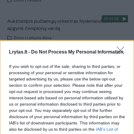
Žinios
|
Pasaulis
00:02:08
Aukštaitijos pučiamųjų orkestras Nyderlanduose
apgynė čempionų vardą
Žinios
|
Lietuvos diena
Lrytas.lt -
Do Not Process My Personal Information
Visi įrašai
If you wish to opt-out of the sale, sharing to third parties, or
processing of your personal or sensitive information for
targeted advertising by us, please use the below opt-out
Žiūrimiausi įrašai
section to confirm your selection. Please note that after your
opt-out request is processed you may continue seeing
interest-based ads based on personal information utilized by
us or personal information disclosed to third parties prior to
00:00:30
Vaizdai iš tragiškos avarijos Vilniaus r.: dviejų moterų ir
your opt-out. You may separately opt-out of the further
vaiko gyvybių išgelbėti nepavyko
disclosure of your personal information by third parties on the
IAB’s list of downstream participants. This information may
Žinios
|
Lietuvos diena
also be disclosed by us to third parties on the
IAB’s List of