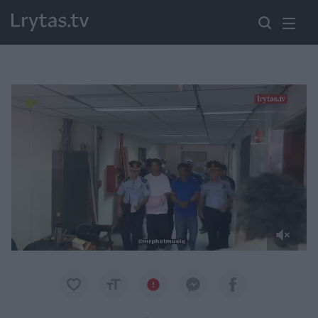
Paremkite Ukrainą