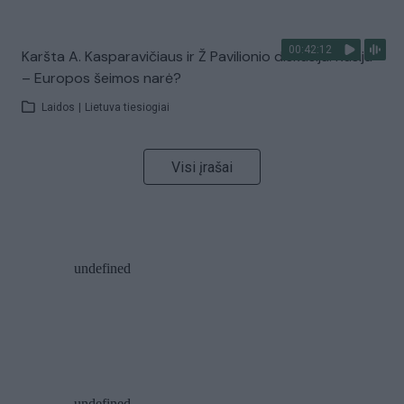
00:42:12
Karšta A. Kasparavičiaus ir Ž Pavilionio diskusija: Rusija
– Europos šeimos narė?
Laidos
|
Lietuva tiesiogiai
Visi įrašai