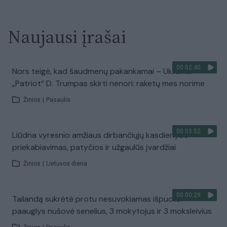
Naujausi įrašai
00:02:40
Nors teigė, kad šaudmenų pakankamai – Ukrainai
„Patriot“ D. Trumpas skirti nenori: raketų mes norime
Žinios
|
Pasaulis
00:03:52
Liūdna vyresnio amžiaus dirbančiųjų kasdienybė –
priekabiavimas, patyčios ir užgaulūs įvardžiai
Žinios
|
Lietuvos diena
00:00:29
Tailandą sukrėtė protu nesuvokiamas išpuolis:
paauglys nušovė senelius, 3 mokytojus ir 3 moksleivius