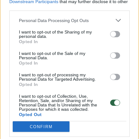
Downstream Participants
that may further disclose it to other
third parties.
00:00:57
Savaitės vidurys nusimato karštas: temperatūra kils iki
32 laipsnių šilumos
Personal Data Processing Opt Outs
Žinios
|
Orai
I want to opt-out of the Sharing of my
personal data.
Opted In
00:00:59
Nufilmavo, kaip patvino Vilniaus Vakarinis aplinkkelis:
I want to opt-out of the Sale of my
vaizdas pribloškia
Personal Data.
Opted In
Žinios
|
Lietuvos diena
I want to opt-out of processing my
Personal Data for Targeted Advertising.
Opted In
00:15:54
V. Zalužno pasisakymą laiko bandymu įsitvirtinti
I want to opt-out of Collection, Use,
Ukrainos politikoje: jis yra neteisus
Retention, Sale, and/or Sharing of my
Personal Data that Is Unrelated with the
Laidos
|
Nauja diena
Purposes for which it was collected.
Opted Out
CONFIRM
Visi įrašai