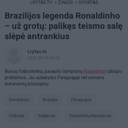
LRYTAS.TV
>
ŽINIOS
>
SPORTAS
Brazilijos legenda Ronaldinho
– už grotų: palikęs teismo salę
slėpė antrankius
Lrytas.tv
2020-03-09 09:24
Buvusį futbolininką, pasaulio čempioną
Ronaldinho
užklupo
problemos. Jis sulaikytas Paragvajuje dėl asmens
dokumentų klastojimo.
Ronaldinho
Brazilija
Paragvajus
Futbolas
Kalėjimas
dokumentų klastojimas