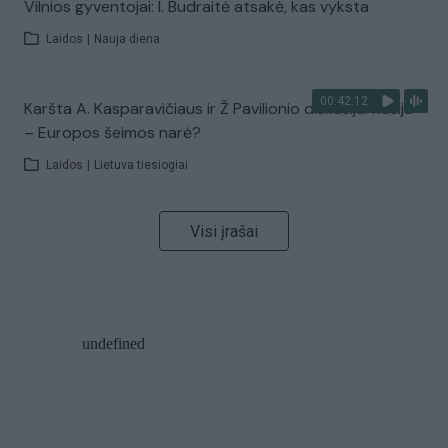
Vilnios gyventojai: I. Budraitė atsakė, kas vyksta
Laidos
|
Nauja diena
00:42:12
Karšta A. Kasparavičiaus ir Ž Pavilionio diskusija: Rusija
– Europos šeimos narė?
Laidos
|
Lietuva tiesiogiai
Visi įrašai