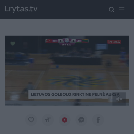
Paremkite Ukrainą