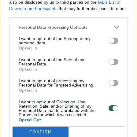
also be disclosed by us to third parties on the
IAB’s List of
Downstream Participants
that may further disclose it to other
third parties.
00:00:57
Savaitės vidurys nusimato karštas: temperatūra kils iki
32 laipsnių šilumos
Personal Data Processing Opt Outs
Žinios
|
Orai
I want to opt-out of the Sharing of my
personal data.
Opted In
00:00:59
Nufilmavo, kaip patvino Vilniaus Vakarinis aplinkkelis:
I want to opt-out of the Sale of my
vaizdas pribloškia
Personal Data.
Opted In
Žinios
|
Lietuvos diena
I want to opt-out of processing my
Personal Data for Targeted Advertising.
Opted In
00:05:25
K. Prunskienės brolis prisiminė jaudinančią akimirką
I want to opt-out of Collection, Use,
prieš mirtį: „Tai buvo simbolinis mūsų pagerbimo
Retention, Sale, and/or Sharing of my
ženklas“
Personal Data that Is Unrelated with the
Purposes for which it was collected.
Opted Out
Žinios
|
Lietuvos diena
CONFIRM