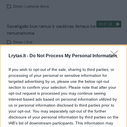
Žinios
|
Lietuvos diena
00:01:33
Savaitgalis bus ramus ir saulėtas: lietaus beveik
nenumatoma
Žinios
|
Orai
Lrytas.lt -
Do Not Process My Personal Information
Visi įrašai
If you wish to opt-out of the sale, sharing to third parties, or
processing of your personal or sensitive information for
targeted advertising by us, please use the below opt-out
Žiūrimiausi įrašai
section to confirm your selection. Please note that after your
opt-out request is processed you may continue seeing
interest-based ads based on personal information utilized by
us or personal information disclosed to third parties prior to
00:00:30
Vaizdai iš tragiškos avarijos Vilniaus r.: dviejų moterų ir
your opt-out. You may separately opt-out of the further
vaiko gyvybių išgelbėti nepavyko
disclosure of your personal information by third parties on the
IAB’s list of downstream participants. This information may
Žinios
|
Lietuvos diena