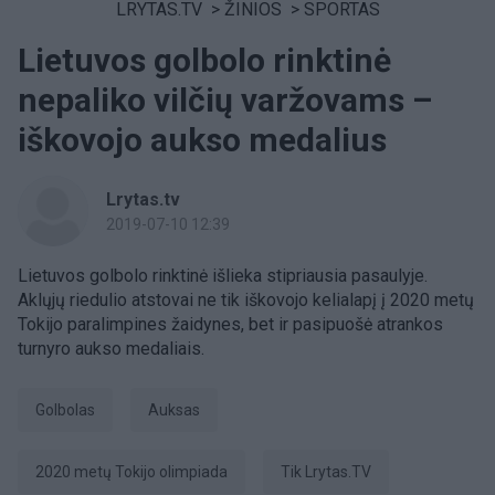
LRYTAS.TV
>
ŽINIOS
>
SPORTAS
Lietuvos golbolo rinktinė
nepaliko vilčių varžovams –
iškovojo aukso medalius
Lrytas.tv
2019-07-10 12:39
Lietuvos golbolo rinktinė išlieka stipriausia pasaulyje.
Aklųjų riedulio atstovai ne tik iškovojo kelialapį į 2020 metų
Tokijo paralimpines žaidynes, bet ir pasipuošė atrankos
turnyro aukso medaliais.
golbolas
Auksas
2020 metų Tokijo olimpiada
tik Lrytas.TV