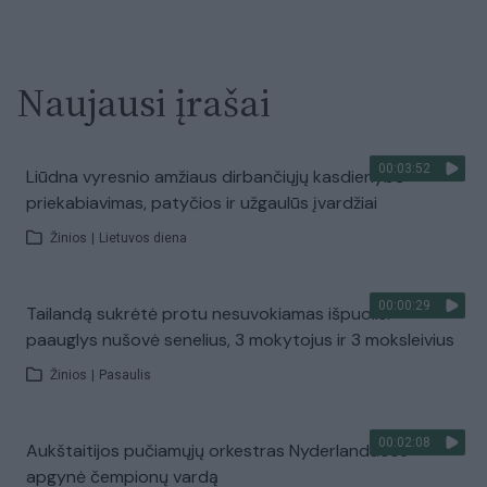
Naujausi įrašai
00:03:52
Liūdna vyresnio amžiaus dirbančiųjų kasdienybė –
priekabiavimas, patyčios ir užgaulūs įvardžiai
Žinios
|
Lietuvos diena
00:00:29
Tailandą sukrėtė protu nesuvokiamas išpuolis:
paauglys nušovė senelius, 3 mokytojus ir 3 moksleivius
Žinios
|
Pasaulis
00:02:08
Aukštaitijos pučiamųjų orkestras Nyderlanduose
apgynė čempionų vardą