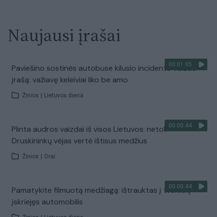
Naujausi įrašai
00:01:05
Paviešino sostinės autobuse kilusio incidento vaizdo
įrašą: važiavę keleiviai liko be amo
Žinios
|
Lietuvos diena
00:00:44
Plinta audros vaizdai iš visos Lietuvos: netoli
Druskininkų vėjas vertė ištisus medžius
Žinios
|
Orai
00:00:44
Pamatykite filmuotą medžiagą: ištrauktas į tvenkinį
įskriejęs automobilis