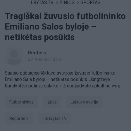
LRYTAS.TV
>
ŽINIOS
>
SPORTAS
Tragiškai žuvusio futbolininko
Emiliano Salos byloje –
netikėtas posūkis
Reuters
2019-06-20 13:50
Sausio pabaigoje lėktuvo avarijoje žuvusio futbolininko
Emiliano Sala byloje – netikėtas posūkis. Jungtinėje
Karalystėje policija sulaikė ir žmogžudyste apkaltino vyrą.
futbolininkas
žūtis
lėktuvo avarija
Reporteris
tik Lrytas.TV