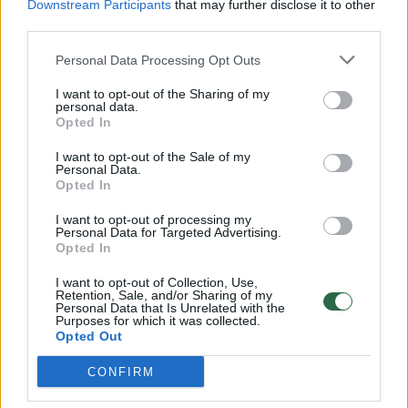
Downstream Participants
that may further disclose it to other
third parties.
00:00:57
Savaitės vidurys nusimato karštas: temperatūra kils iki
32 laipsnių šilumos
Personal Data Processing Opt Outs
Žinios
|
Orai
I want to opt-out of the Sharing of my
personal data.
Opted In
00:00:59
Nufilmavo, kaip patvino Vilniaus Vakarinis aplinkkelis:
I want to opt-out of the Sale of my
vaizdas pribloškia
Personal Data.
Opted In
Žinios
|
Lietuvos diena
I want to opt-out of processing my
Personal Data for Targeted Advertising.
Opted In
00:00:55
Avarija Vilniuje: į stotelę įsirėžęs automobilis sužalojo
I want to opt-out of Collection, Use,
dvi moteris
Retention, Sale, and/or Sharing of my
Personal Data that Is Unrelated with the
Žinios
|
Lietuvos diena
Purposes for which it was collected.
Opted Out
CONFIRM
Visi įrašai