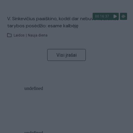
00:16:37
V. Sinkevičius paaiškino, kodėl dar nebuvo Koalicinės
tarybos posėdžio: esame kalbėję
Laidos
|
Nauja diena
Visi įrašai