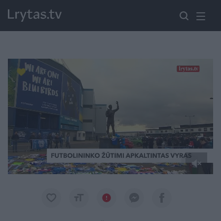
Paremkite Ukrainą