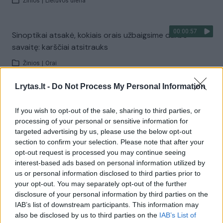
Žinios
|
Lietuvos diena
00:00:57
Sinoptikai atsakė, kokiais orais užbaigsime darbo
savaitę: karščiai atsitrauks
Žinios
|
Orai
Lrytas.lt -
Do Not Process My Personal Information
Visi įrašai
If you wish to opt-out of the sale, sharing to third parties, or
processing of your personal or sensitive information for
targeted advertising by us, please use the below opt-out
Žiūrimiausi įrašai
section to confirm your selection. Please note that after your
opt-out request is processed you may continue seeing
interest-based ads based on personal information utilized by
us or personal information disclosed to third parties prior to
00:00:30
Vaizdai iš tragiškos avarijos Vilniaus r.: dviejų moterų ir
your opt-out. You may separately opt-out of the further
vaiko gyvybių išgelbėti nepavyko
disclosure of your personal information by third parties on the
IAB’s list of downstream participants. This information may
Žinios
|
Lietuvos diena
also be disclosed by us to third parties on the
IAB’s List of