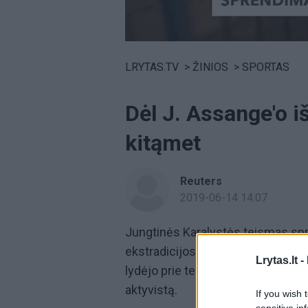
Volume
0%
LRYTAS.TV
>
ŽINIOS
>
SPORTAS
Dėl J. Assange'o i
kitąmet
Reuters
2019-06-14 14:07
Jungtinės Karalystės teismas spr
ekstradicijos į Jungtines Valstija
Lrytas.lt -
lydėjo prie teismo pastato Londone
aktyvistą.
If you wish 
sensitive in