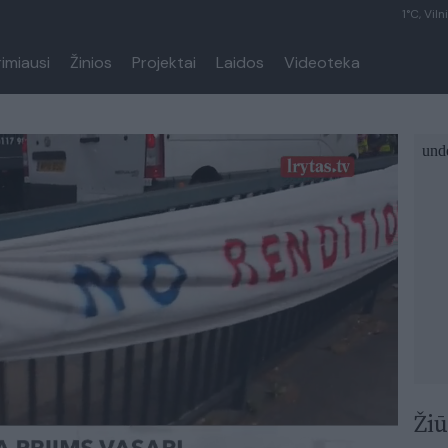
1°C, Viln
rimiausi
Žinios
Projektai
Laidos
Videoteka
Žiū