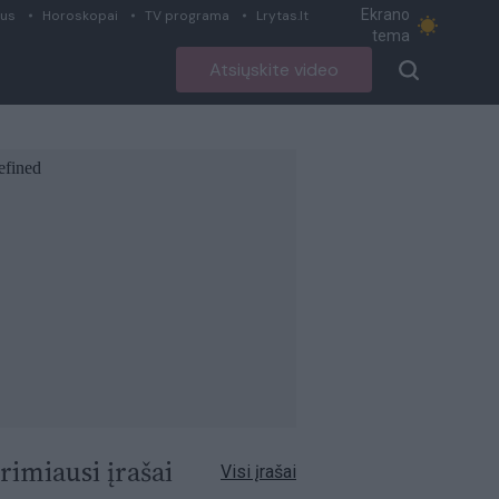
Ekrano
ius
Horoskopai
TV programa
Lrytas.lt
tema
Atsiųskite video
rimiausi įrašai
Visi įrašai