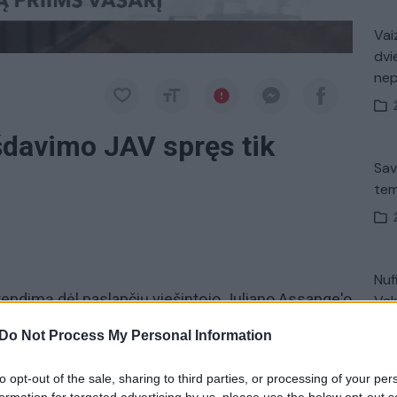
Vaiz
dvi
ne
šdavimo JAV spręs tik
Sav
tem
Nuf
endimą dėl paslapčių viešintojo Juliano Assange'o
Vak
s paskelbs kitų metų vasario mėnesį. Šią nutartį
Do Not Process My Personal Information
 susirinkę protestuotojai, raginantys išlaisvinti
to opt-out of the sale, sharing to third parties, or processing of your per
Avar
formation for targeted advertising by us, please use the below opt-out s