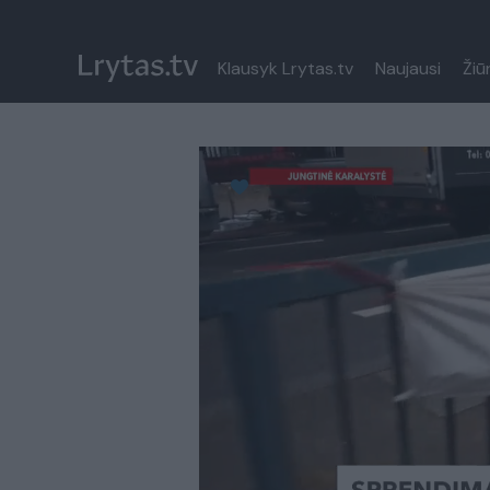
Klausyk Lrytas.tv
Naujausi
Žiū
Paremkite Ukrainą