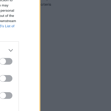
omobilis sužalojo dvi moteris
ou may
 personal
Žinios
|
Lietuvos diena
out of the
 downstream
B’s List of