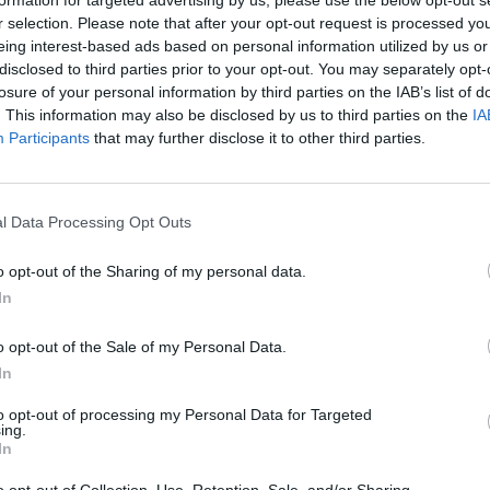
aut
r selection. Please note that after your opt-out request is processed y
valstybės paslaptis
tik Lrytas.TV
eing interest-based ads based on personal information utilized by us or
disclosed to third parties prior to your opt-out. You may separately opt-
losure of your personal information by third parties on the IAB’s list of
. This information may also be disclosed by us to third parties on the
IA
Participants
that may further disclose it to other third parties.
Visi įrašai
l Data Processing Opt Outs
1:05
00:00:44
Plinta audros vaizdai iš visos Lietuvos:
iai liko
netoli Druskininkų vėjas vertė ištisus
o opt-out of the Sharing of my personal data.
medžius
In
Žinios
|
Orai
o opt-out of the Sale of my Personal Data.
In
0:44
00:00:57
auktas
Sinoptikai atsakė, kokiais orais užbaigsime
to opt-out of processing my Personal Data for Targeted
darbo savaitę: karščiai atsitrauks
ing.
In
Žinios
|
Orai
o opt-out of Collection, Use, Retention, Sale, and/or Sharing