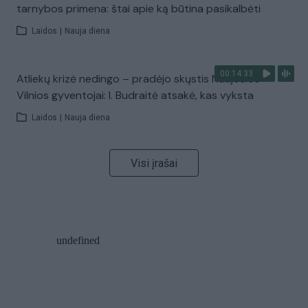
tarnybos primena: štai apie ką būtina pasikalbėti
Laidos
|
Nauja diena
00:14:33
Atliekų krizė nedingo – pradėjo skųstis Naujosios
Vilnios gyventojai: I. Budraitė atsakė, kas vyksta
Laidos
|
Nauja diena
Visi įrašai