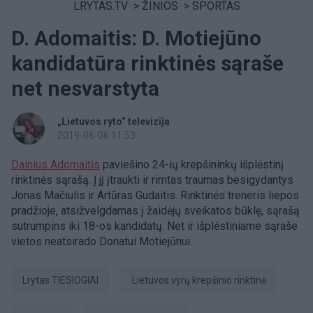
LRYTAS.TV
>
ŽINIOS
>
SPORTAS
D. Adomaitis: D. Motiejūno
kandidatūra rinktinės sąraše
net nesvarstyta
„Lietuvos ryto“ televizija
2019-06-06 11:53
Dainius Adomaitis
paviešino 24-ių krepšininkų išplėstinį
rinktinės sąrašą. Į jį įtraukti ir rimtas traumas besigydantys
Jonas Mačiulis ir Artūras Gudaitis. Rinktinės treneris liepos
pradžioje, atsižvelgdamas į žaidėjų sveikatos būklę, sąrašą
sutrumpins iki 18-os kandidatų. Net ir išplėstiniame sąraše
vietos neatsirado Donatui Motiejūnui.
Lrytas TIESIOGIAI
Lietuvos vyrų krepšinio rinktinė