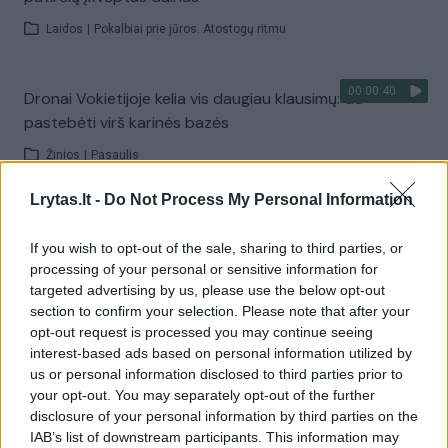
Laidos
|
Pokalbiai prie jūros. Atostogų ritmu
00:00:40
Dronai Vokietijoje kelia vis daugiau klausimų: du
pastebėti virš karinės bazės
Žinios
|
Pasaulis
Lrytas.lt -
Do Not Process My Personal Information
Visi įrašai
If you wish to opt-out of the sale, sharing to third parties, or
processing of your personal or sensitive information for
targeted advertising by us, please use the below opt-out
Žiūrimiausi įrašai
section to confirm your selection. Please note that after your
opt-out request is processed you may continue seeing
interest-based ads based on personal information utilized by
us or personal information disclosed to third parties prior to
00:00:30
Vaizdai iš tragiškos avarijos Vilniaus r.: dviejų moterų ir
your opt-out. You may separately opt-out of the further
vaiko gyvybių išgelbėti nepavyko
disclosure of your personal information by third parties on the
IAB’s list of downstream participants. This information may
Žinios
|
Lietuvos diena