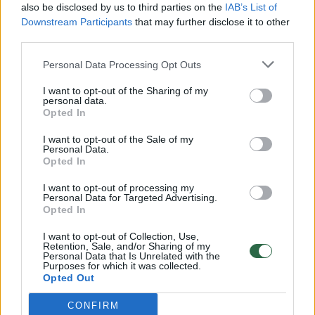
also be disclosed by us to third parties on the
IAB’s List of
Downstream Participants
that may further disclose it to other
third parties.
00:00:57
Savaitės vidurys nusimato karštas: temperatūra kils iki
32 laipsnių šilumos
Personal Data Processing Opt Outs
Žinios
|
Orai
I want to opt-out of the Sharing of my
personal data.
Opted In
00:15:54
V. Zalužno pasisakymą laiko bandymu įsitvirtinti
I want to opt-out of the Sale of my
Personal Data.
Ukrainos politikoje: jis yra neteisus
Opted In
Laidos
|
Nauja diena
I want to opt-out of processing my
Personal Data for Targeted Advertising.
Opted In
00:05:25
K. Prunskienės brolis prisiminė jaudinančią akimirką
I want to opt-out of Collection, Use,
prieš mirtį: „Tai buvo simbolinis mūsų pagerbimo
Retention, Sale, and/or Sharing of my
ženklas“
Personal Data that Is Unrelated with the
Purposes for which it was collected.
Opted Out
Žinios
|
Lietuvos diena
CONFIRM