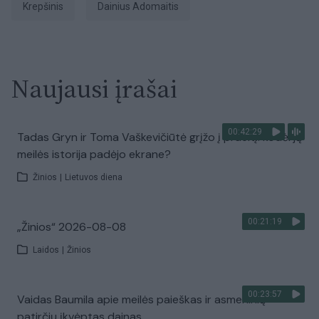
Krepšinis
Dainius Adomaitis
Naujausi įrašai
00:42:29
Tadas Gryn ir Toma Vaškevičiūtė grįžo į praeitį: kodėl jų
meilės istorija padėjo ekrane?
Žinios
|
Lietuvos diena
00:21:19
„Žinios“ 2026-08-08
Laidos
|
Žinios
00:23:57
Vaidas Baumila apie meilės paieškas ir asmeninių
patirčių įkvėptas dainas