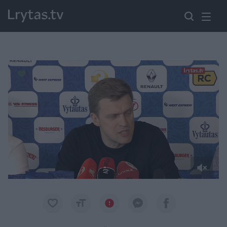
Paremkite Ukrainą