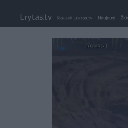
Klausyk Lrytas.tv
Naujausi
Žiū
Paremkite Ukrainą