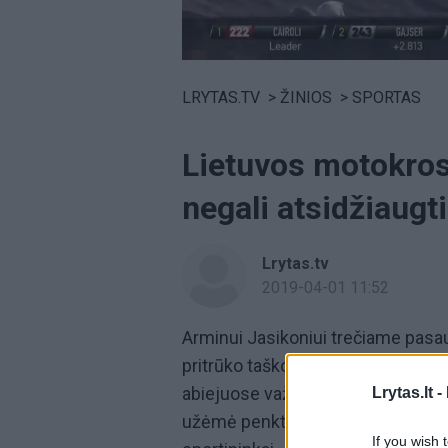
Volume
0%
LRYTAS.TV
>
ŽINIOS
>
SPORTAS
Lietuvos motokroso
negali atsidžiaugt
Lrytas.tv
2019-04-01 11:52
Arminui Jasikoniui trečiame pasa
pritrūko taško iki prizinės vietos
abiejuose važiavimuose finišavo ke
Lrytas.lt -
užėmė penktą vietą. Tiek pat taškų
If you wish 