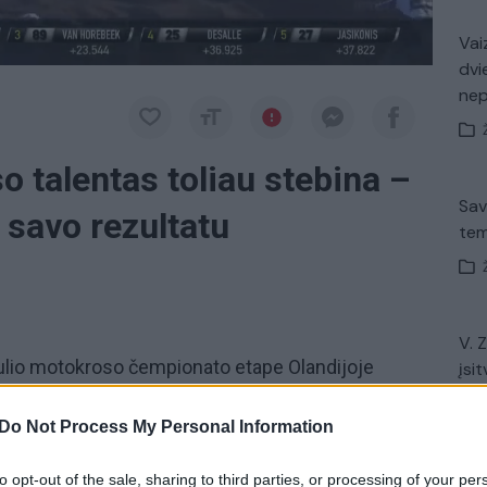
Vaiz
dvi
ne
 talentas toliau stebina –
Sav
i savo rezultatu
tem
V. 
ulio motokroso čempionato etape Olandijoje
įsit
net
. „Husqvarnos“ komandai atstovaujantis lietuvis
tvirtas. Jasikonis Olandijoje surinko 36 taškus ir
Do Not Process My Personal Information
 pelnė ir trečią bei ketvirtą pozicijas iškovoję
to opt-out of the sale, sharing to third parties, or processing of your per