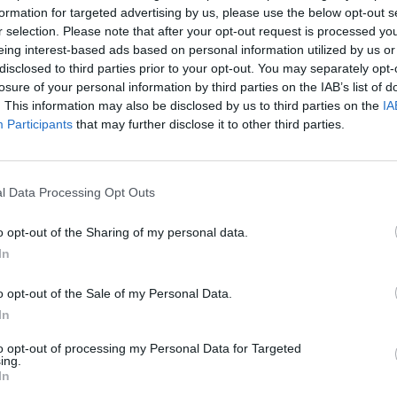
formation for targeted advertising by us, please use the below opt-out s
Nuf
r selection. Please note that after your opt-out request is processed y
Vak
eing interest-based ads based on personal information utilized by us or
„Husqvarna“
tik Lrytas.TV
disclosed to third parties prior to your opt-out. You may separately opt-
losure of your personal information by third parties on the IAB’s list of
. This information may also be disclosed by us to third parties on the
IA
Participants
that may further disclose it to other third parties.
Visi įrašai
l Data Processing Opt Outs
00:21:19
žo į
„Žinios“ 2026-08-08
o opt-out of the Sharing of my personal data.
jo
Laidos
|
Žinios
In
o opt-out of the Sale of my Personal Data.
In
3:57
00:00:40
 ir
Dronai Vokietijoje kelia vis daugiau
to opt-out of processing my Personal Data for Targeted
ing.
klausimų: du pastebėti virš karinės bazės
In