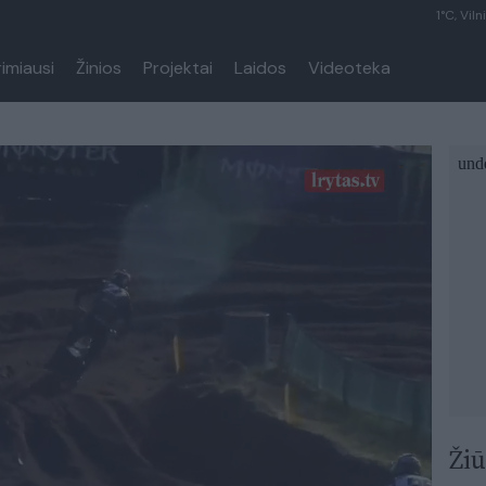
1°C, Viln
rimiausi
Žinios
Projektai
Laidos
Videoteka
Žiū