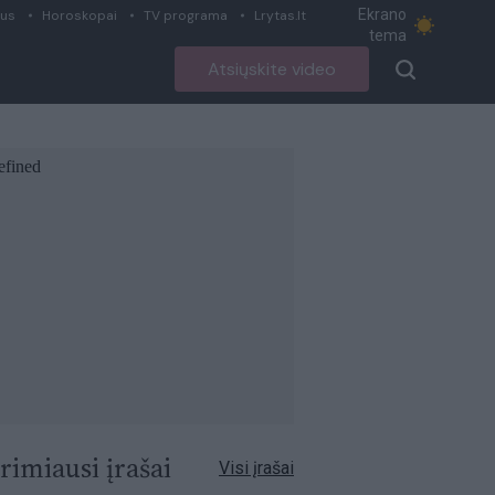
Ekrano
ius
Horoskopai
TV programa
Lrytas.lt
tema
Atsiųskite video
rimiausi įrašai
Visi įrašai