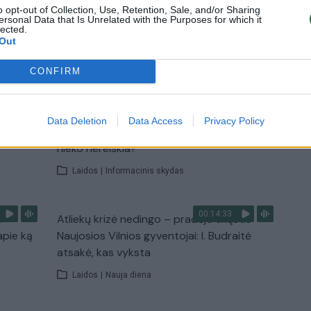
u
Žinios
|
Pasaulis
o opt-out of Collection, Use, Retention, Sale, and/or Sharing
ersonal Data that Is Unrelated with the Purposes for which it
lected.
Out
TV
Visi įrašai
CONFIRM
00:10:21
žo į
Kodėl apklausos internete ir politikų
Data Deletion
Data Access
Privacy Policy
jo
reitingai tarprinkiminiu laikotarpiu dažnai
nieko nereiškia?
Laidos
|
Informacinis skydas
00:14:33
s –
Atliekų krizė nedingo – pradėjo skųstis
apie ką
Naujosios Vilnios gyventojai: I. Budraitė
atsakė, kas vyksta
Laidos
|
Nauja diena