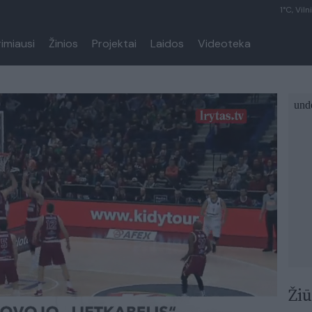
1°C, Viln
rimiausi
Žinios
Projektai
Laidos
Videoteka
Žiū