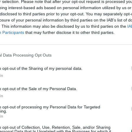
r selection. Please note that after your opt-out request is processed y
„Pa
eing interest-based ads based on personal information utilized by us or
jau
disclosed to third parties prior to your opt-out. You may separately opt-
Pru
losure of your personal information by third parties on the IAB’s list of
. This information may also be disclosed by us to third parties on the
IA
Visi įrašai
Participants
that may further disclose it to other third parties.
00:05:25
ko
K. Prunskienės brolis prisiminė jaudinančią
akimirką prieš mirtį: „Tai buvo simbolinis
l Data Processing Opt Outs
mūsų pagerbimo ženklas“
o opt-out of the Sharing of my personal data.
Žinios
|
Lietuvos diena
In
o opt-out of the Sale of my Personal Data.
3:01
00:03:41
ijos
Mėsainių mėgėjus kviečia nepražiopsoti
In
ojektui
festivalio Vilniuje: atskleidė populiariausią
paruošimo būdą
to opt-out of processing my Personal Data for Targeted
ing.
Žinios
|
Lietuvos diena
In
o opt-out of Collection, Use, Retention, Sale, and/or Sharing
ersonal Data that Is Unrelated with the Purposes for which it