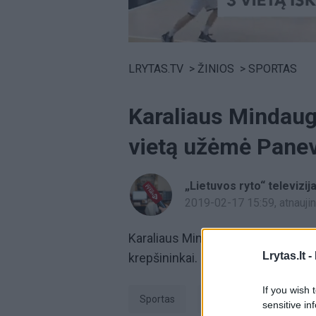
Volume
0%
LRYTAS.TV
>
ŽINIOS
>
SPORTAS
Karaliaus Mindaugo
vietą užėmė Panev
„Lietuvos ryto“ televizij
2019-02-17 15:59
, atnauj
Karaliaus Mindaugo taurės turnyre
Lrytas.lt -
krepšininkai. Jie mažajame final
If you wish 
Sportas
Krepšinis
Karali
sensitive in