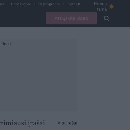
Ekrano
ius
Horoskopai
TV programa
Lrytas.lt
tema
Atsiųskite video
rimiausi įrašai
Visi įrašai