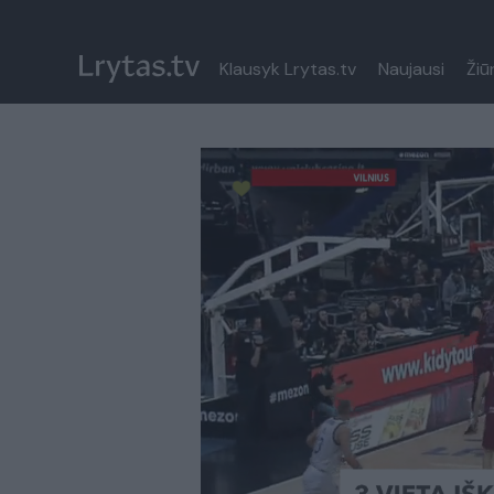
Klausyk Lrytas.tv
Naujausi
Žiū
Paremkite Ukrainą