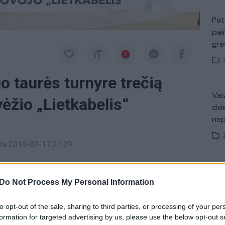
Pat
pai
gr
 taurės turnyre trečią
Vaiz
ėžio „Lietkabelis“
dvi
ne
a
inta 2019-02-17 21:29
 trečią vietą užėmė Panevėžio „Lietkabelio“
Nuf
Vak
Do Not Process My Personal Information
e nugalėjo Klaipėdos „Neptūno“ komandą.
to opt-out of the sale, sharing to third parties, or processing of your per
aus Mindaugo turnyras
Įvykiai
tik Lrytas.TV
formation for targeted advertising by us, please use the below opt-out s