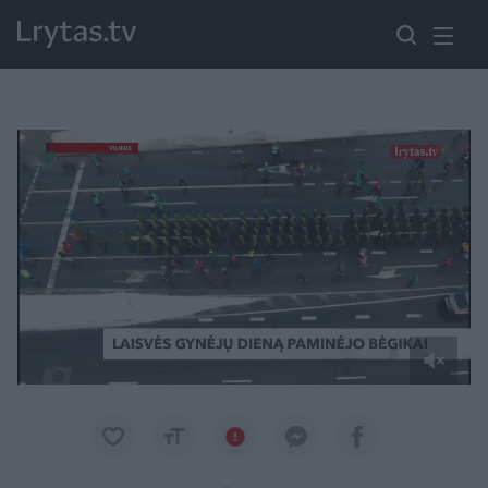
Paremkite Ukrainą