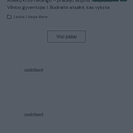
Atliekų krizė nedingo – pradėjo skųstis Naujosios
Vilnios gyventojai: I. Budraitė atsakė, kas vyksta
Laidos
|
Nauja diena
Visi įrašai