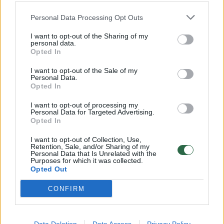
32 laipsnių šilumos
Žinios
|
Orai
Personal Data Processing Opt Outs
I want to opt-out of the Sharing of my
personal data.
00:15:54
V. Zalužno pasisakymą laiko bandymu įsitvirtinti
Opted In
Ukrainos politikoje: jis yra neteisus
I want to opt-out of the Sale of my
Personal Data.
Laidos
|
Nauja diena
Opted In
I want to opt-out of processing my
00:00:57
Personal Data for Targeted Advertising.
Sinoptikai atsakė, kokiais orais užbaigsime darbo
Opted In
savaitę: karščiai atsitrauks
I want to opt-out of Collection, Use,
Žinios
|
Orai
Retention, Sale, and/or Sharing of my
Personal Data that Is Unrelated with the
Purposes for which it was collected.
Opted Out
Visi įrašai
CONFIRM