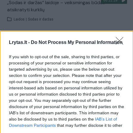
00:22:28
„Sodas ir daržas“ laidoje – veiksmingas būdas
atsikratyti kurklių
Laidos
|
Sodas ir daržas
Visi įrašai
Lrytas.lt -
Do Not Process My Personal Information
If you wish to opt-out of the sale, sharing to third parties, or
processing of your personal or sensitive information for
Žiūrimiausi įrašai
targeted advertising by us, please use the below opt-out
section to confirm your selection. Please note that after your
opt-out request is processed you may continue seeing
00:00:30
Vaizdai iš tragiškos avarijos Vilniaus r.: dviejų moterų ir
interest-based ads based on personal information utilized by
us or personal information disclosed to third parties prior to
vaiko gyvybių išgelbėti nepavyko
your opt-out. You may separately opt-out of the further
Žinios
|
Lietuvos diena
disclosure of your personal information by third parties on the
IAB’s list of downstream participants. This information may
also be disclosed by us to third parties on the
IAB’s List of
00:00:57
Savaitės vidurys nusimato karštas: temperatūra kils iki
Downstream Participants
that may further disclose it to other
third parties.