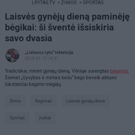
LRYTAS.TV
>
ŽINIOS
>
SPORTAS
Laisvės gynėjų dieną paminėję
bėgikai: ši šventė išsiskiria
savo dvasia
„Lietuvos ryto“ televizija
2019-01-12 14:31
Tradiciškai, minint gynėjų dieną, Vilniuje surengtas
bėgimas.
Šiemet „Gyvybės ir mirties keliu“ bėgo beveik aštuoni
tūkstančiai bėgimo mėgėjų.
Žinios
bėgimas
Laisvės gynėjų diena
Sportas
Įvykiai