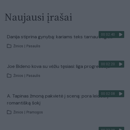
Naujausi įrašai
00:02:40
Danija stiprina gynybą: kariams teks tarnauti ilgiau
Žinios
|
Pasaulis
00:02:20
Joe Bideno kova su vėžiu tęsiasi: liga progresuoja
Žinios
|
Pasaulis
00:02:08
A. Tapinas žmoną pakvietė į sceną: pora leidosi į
romantišką šokį
Žinios
|
Pramogos