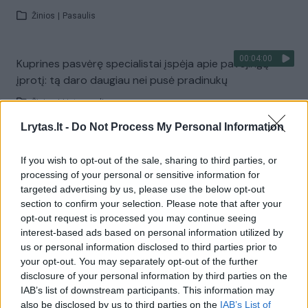
Žinios
|
Pasaulis
00:04:00
Kuprines pasvėrę specialistai įspėja apie pavojingą
įprotį: tą daro daugiau nei pusė pradinukų
Žinios
|
Lietuvos diena
Lrytas.lt -
Do Not Process My Personal Information
Visi įrašai
If you wish to opt-out of the sale, sharing to third parties, or
processing of your personal or sensitive information for
targeted advertising by us, please use the below opt-out
section to confirm your selection. Please note that after your
Žiūrimiausi įrašai
opt-out request is processed you may continue seeing
interest-based ads based on personal information utilized by
us or personal information disclosed to third parties prior to
00:00:30
Vaizdai iš tragiškos avarijos Vilniaus r.: dviejų moterų ir
your opt-out. You may separately opt-out of the further
disclosure of your personal information by third parties on the
vaiko gyvybių išgelbėti nepavyko
IAB’s list of downstream participants. This information may
Žinios
|
Lietuvos diena
also be disclosed by us to third parties on the
IAB’s List of