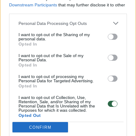
Downstream Participants
that may further disclose it to other
third parties.
00:00:57
Savaitės vidurys nusimato karštas: temperatūra kils iki
Personal Data Processing Opt Outs
32 laipsnių šilumos
I want to opt-out of the Sharing of my
Žinios
|
Orai
personal data.
Opted In
00:00:59
I want to opt-out of the Sale of my
Nufilmavo, kaip patvino Vilniaus Vakarinis aplinkkelis:
Personal Data.
vaizdas pribloškia
Opted In
Žinios
|
Lietuvos diena
I want to opt-out of processing my
Personal Data for Targeted Advertising.
Opted In
00:00:55
Avarija Vilniuje: į stotelę įsirėžęs automobilis sužalojo
I want to opt-out of Collection, Use,
dvi moteris
Retention, Sale, and/or Sharing of my
Personal Data that Is Unrelated with the
Purposes for which it was collected.
Žinios
|
Lietuvos diena
Opted Out
CONFIRM
Visi įrašai