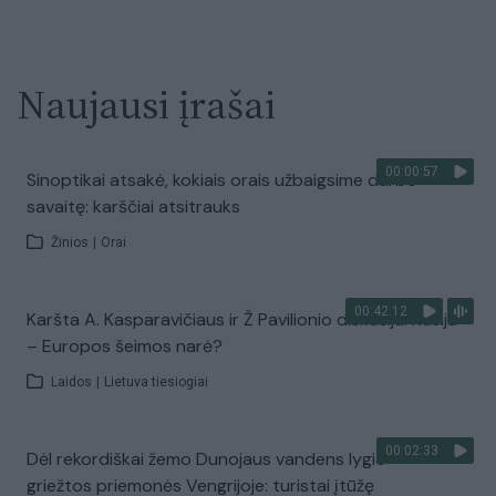
Naujausi įrašai
00:00:57
Sinoptikai atsakė, kokiais orais užbaigsime darbo
savaitę: karščiai atsitrauks
Žinios
|
Orai
00:42:12
Karšta A. Kasparavičiaus ir Ž Pavilionio diskusija: Rusija
– Europos šeimos narė?
Laidos
|
Lietuva tiesiogiai
00:02:33
Dėl rekordiškai žemo Dunojaus vandens lygio –
griežtos priemonės Vengrijoje: turistai įtūžę