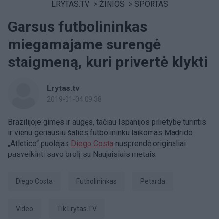
LRYTAS.TV
>
ŽINIOS
>
SPORTAS
Garsus futbolininkas
miegamajame surengė
staigmeną, kuri privertė klykti
Lrytas.tv
2019-01-04 09:38
Brazilijoje gimęs ir augęs, tačiau Ispanijos pilietybę turintis
ir vienu geriausiu šalies futbolininku laikomas Madrido
„Atletico“ puolėjas
Diego Costa
nusprendė originaliai
pasveikinti savo brolį su Naujaisiais metais.
Diego Costa
futbolininkas
petarda
Video
tik Lrytas.TV