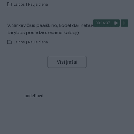
Laidos
|
Nauja diena
00:16:37
V. Sinkevičius paaiškino, kodėl dar nebuvo Koalicinės
tarybos posėdžio: esame kalbėję
Laidos
|
Nauja diena
Visi įrašai