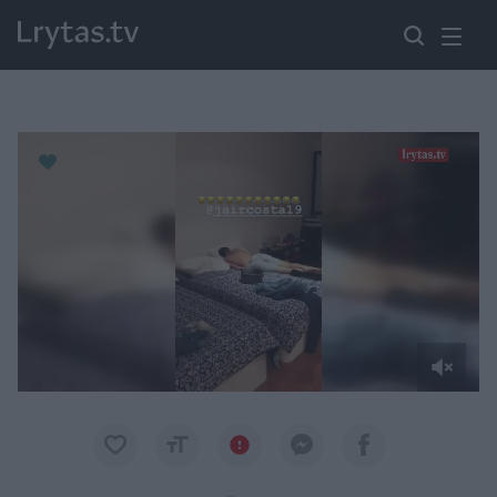
Paremkite Ukrainą