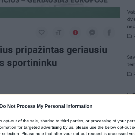
Vaiz
dvi
ne
us pripažintas geriausiu
Sav
s sportininku
tem
a
V. 
okovičius
pripažintas geriausiu 2018 metų
įsit
Do Not Process My Personal Information
net
ų serbas nugalėjo Lenkijos naujienų agentūros PAP
aujienų agentūrų apklausoje.
to opt-out of the sale, sharing to third parties, or processing of your per
formation for targeted advertising by us, please use the below opt-out s
r selection. Please note that after your opt-out request is processed y