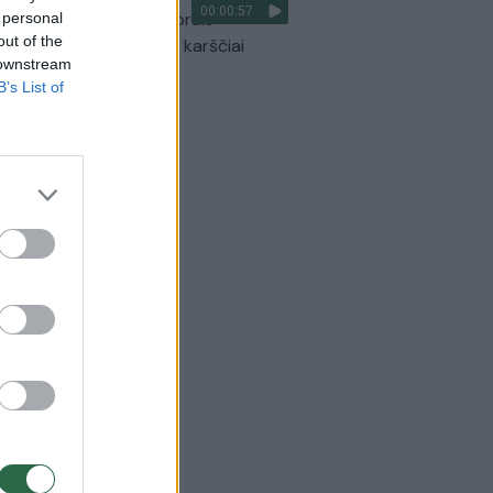
00:00:57
optikai atsakė, kokiais orais
 personal
out of the
aigsime darbo savaitę: karščiai
 downstream
itrauks
B’s List of
Žinios
|
Orai