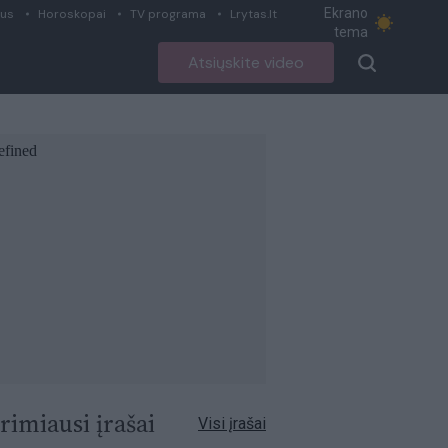
Ekrano
ius
Horoskopai
TV programa
Lrytas.lt
tema
Atsiųskite video
rimiausi įrašai
Visi įrašai