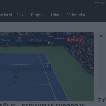
1°C, Viln
rimiausi
Žinios
Projektai
Laidos
Videoteka
Žiū