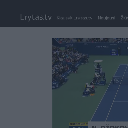
Klausyk Lrytas.tv
Naujausi
Žiū
Paremkite Ukrainą