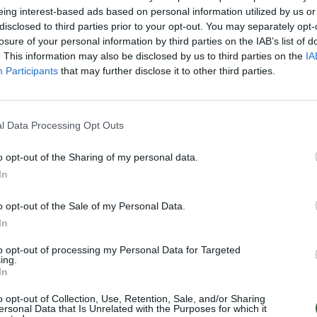
tininkas
tenisininkas
tik Lrytas.TV
Sin
eing interest-based ads based on personal information utilized by us or
disclosed to third parties prior to your opt-out. You may separately opt-
užb
losure of your personal information by third parties on the IAB’s list of
ats
. This information may also be disclosed by us to third parties on the
IA
Participants
that may further disclose it to other third parties.
Visi įrašai
l Data Processing Opt Outs
2:40
00:02:20
s
Joe Bideno kova su vėžiu tęsiasi: liga
progresuoja
o opt-out of the Sharing of my personal data.
Žinios
|
Pasaulis
In
o opt-out of the Sale of my Personal Data.
2:08
00:22:28
 pora
„Sodas ir daržas“ laidoje – veiksmingas
In
būdas atsikratyti kurklių
to opt-out of processing my Personal Data for Targeted
ing.
Laidos
|
Sodas ir daržas
In
o opt-out of Collection, Use, Retention, Sale, and/or Sharing
ersonal Data that Is Unrelated with the Purposes for which it