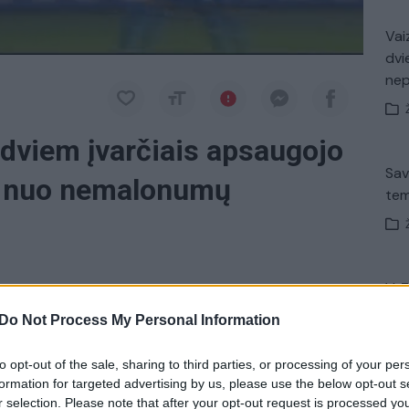
Vaiz
dvi
ne
 dviem įvarčiais apsaugojo
Sav
“ nuo nemalonumų
tem
V. 
Ronaldo.
Portugalas Italijos „Serie A“ lygoje įmušė
įsit
Do Not Process My Personal Information
net
to opt-out of the sale, sharing to third parties, or processing of your per
formation for targeted advertising by us, please use the below opt-out s
ano Ronaldo
Įvykiai
tik Lrytas.TV
r selection. Please note that after your opt-out request is processed y