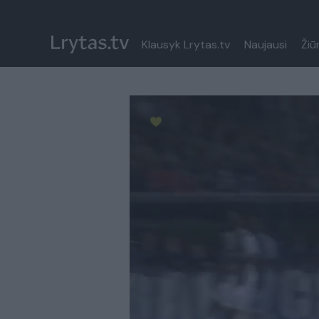
Klausyk Lrytas.tv
Naujausi
Žiū
Paremkite Ukrainą