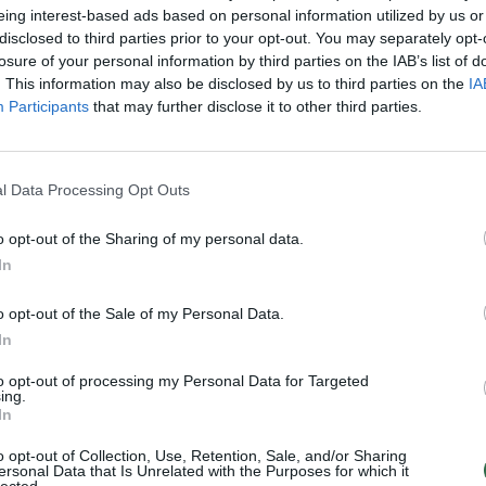
eing interest-based ads based on personal information utilized by us or
Nuf
disclosed to third parties prior to your opt-out. You may separately opt-
Vak
losure of your personal information by third parties on the IAB’s list of
. This information may also be disclosed by us to third parties on the
IA
Visi įrašai
Participants
that may further disclose it to other third parties.
00:21:19
žo į
„Žinios“ 2026-08-08
l Data Processing Opt Outs
jo
Laidos
|
Žinios
o opt-out of the Sharing of my personal data.
In
o opt-out of the Sale of my Personal Data.
3:57
00:00:40
 ir
Dronai Vokietijoje kelia vis daugiau
In
klausimų: du pastebėti virš karinės bazės
to opt-out of processing my Personal Data for Targeted
ing.
u
Žinios
|
Pasaulis
In
o opt-out of Collection, Use, Retention, Sale, and/or Sharing
ersonal Data that Is Unrelated with the Purposes for which it
lected.