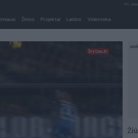
1°C, Viln
rimiausi
Žinios
Projektai
Laidos
Videoteka
Žiū