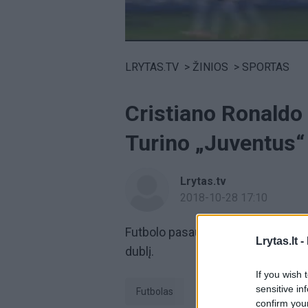
Volume
0%
LRYTAS.TV
>
ŽINIOS
>
SPORTAS
Cristiano Ronaldo
Turino „Juventus
Lrytas.tv
2018-10-28 17:10
Futbolo pasaulis žavisi
Cristiano 
Lrytas.lt -
dublį.
If you wish 
sensitive in
Futbolas
Sportas
Cristi
confirm you