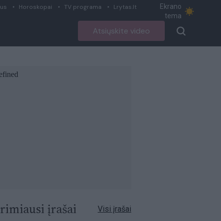
Ekrano
ius
Horoskopai
TV programa
Lrytas.lt
tema
Atsiųskite video
rimiausi įrašai
Visi įrašai