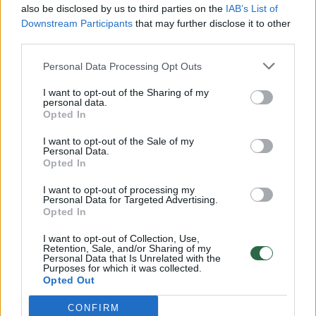
also be disclosed by us to third parties on the
IAB’s List of
Žinios
|
Lietuvos diena
Downstream Participants
that may further disclose it to other
third parties.
00:00:57
Savaitės vidurys nusimato karštas: temperatūra kils iki
Personal Data Processing Opt Outs
32 laipsnių šilumos
I want to opt-out of the Sharing of my
personal data.
Žinios
|
Orai
Opted In
I want to opt-out of the Sale of my
Personal Data.
00:00:59
Nufilmavo, kaip patvino Vilniaus Vakarinis aplinkkelis:
Opted In
vaizdas pribloškia
I want to opt-out of processing my
Žinios
|
Lietuvos diena
Personal Data for Targeted Advertising.
Opted In
I want to opt-out of Collection, Use,
00:00:55
Avarija Vilniuje: į stotelę įsirėžęs automobilis sužalojo
Retention, Sale, and/or Sharing of my
Personal Data that Is Unrelated with the
dvi moteris
Purposes for which it was collected.
Opted Out
Žinios
|
Lietuvos diena
CONFIRM