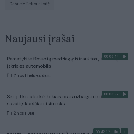
Gabrielė Petrauskaitė
Naujausi įrašai
00:00:44
Pamatykite filmuotą medžiagą: ištrauktas į tvenkinį
įskriejęs automobilis
Žinios
|
Lietuvos diena
00:00:57
Sinoptikai atsakė, kokiais orais užbaigsime darbo
savaitę: karščiai atsitrauks
Žinios
|
Orai
00:42:12