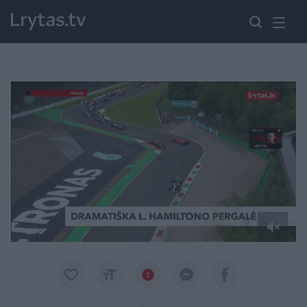
Paremkite Ukrainą