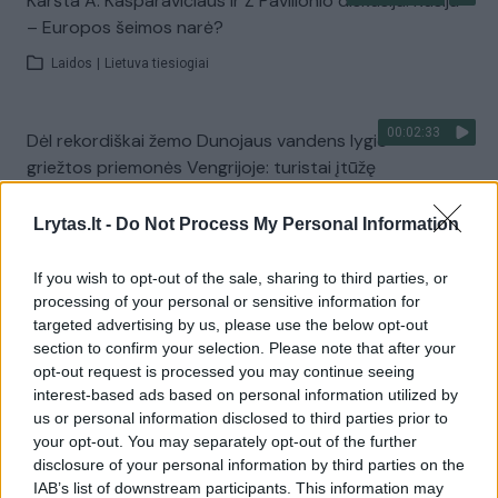
Karšta A. Kasparavičiaus ir Ž Pavilionio diskusija: Rusija
– Europos šeimos narė?
Laidos
|
Lietuva tiesiogiai
00:02:33
Dėl rekordiškai žemo Dunojaus vandens lygio –
griežtos priemonės Vengrijoje: turistai įtūžę
Žinios
|
Pasaulis
Lrytas.lt -
Do Not Process My Personal Information
Visi įrašai
If you wish to opt-out of the sale, sharing to third parties, or
processing of your personal or sensitive information for
targeted advertising by us, please use the below opt-out
section to confirm your selection. Please note that after your
Žiūrimiausi įrašai
opt-out request is processed you may continue seeing
interest-based ads based on personal information utilized by
us or personal information disclosed to third parties prior to
your opt-out. You may separately opt-out of the further
00:00:30
Vaizdai iš tragiškos avarijos Vilniaus r.: dviejų moterų ir
disclosure of your personal information by third parties on the
vaiko gyvybių išgelbėti nepavyko
IAB’s list of downstream participants. This information may