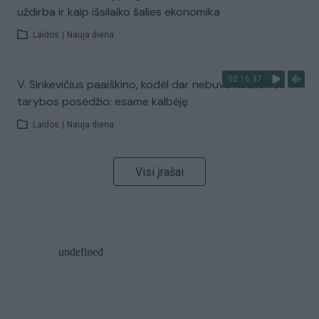
uždirba ir kaip išsilaiko šalies ekonomika
Laidos
|
Nauja diena
00:16:37
V. Sinkevičius paaiškino, kodėl dar nebuvo Koalicinės
tarybos posėdžio: esame kalbėję
Laidos
|
Nauja diena
Visi įrašai