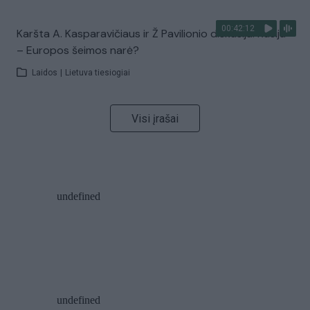
00:42:12
Karšta A. Kasparavičiaus ir Ž Pavilionio diskusija: Rusija
– Europos šeimos narė?
Laidos
|
Lietuva tiesiogiai
Visi įrašai