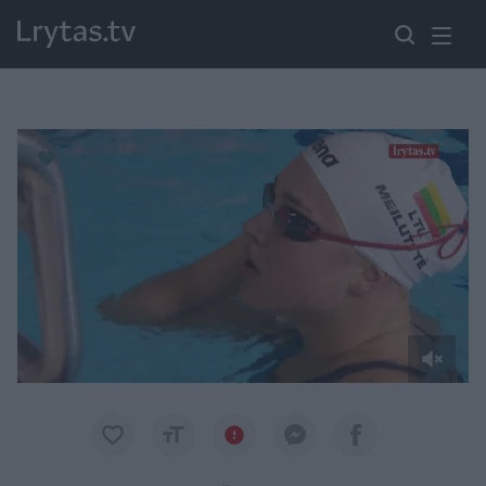
Paremkite Ukrainą