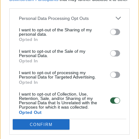
00:00:57
third parties.
Savaitės vidurys nusimato karštas: temperatūra kils iki
32 laipsnių šilumos
Personal Data Processing Opt Outs
Žinios
|
Orai
I want to opt-out of the Sharing of my
personal data.
Opted In
00:15:54
V. Zalužno pasisakymą laiko bandymu įsitvirtinti
I want to opt-out of the Sale of my
Ukrainos politikoje: jis yra neteisus
Personal Data.
Opted In
Laidos
|
Nauja diena
I want to opt-out of processing my
Personal Data for Targeted Advertising.
Opted In
00:00:59
Nufilmavo, kaip patvino Vilniaus Vakarinis aplinkkelis:
vaizdas pribloškia
I want to opt-out of Collection, Use,
Retention, Sale, and/or Sharing of my
Personal Data that Is Unrelated with the
Žinios
|
Lietuvos diena
Purposes for which it was collected.
Opted Out
Visi įrašai
CONFIRM