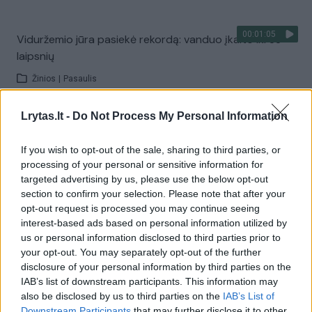
00:01:05
Viduržemio jūra pasiekė rekordą: vanduo įkaito iki 33
laipsnių
Žinios
|
Pasaulis
Lrytas.lt -
Do Not Process My Personal Information
Visi įrašai
If you wish to opt-out of the sale, sharing to third parties, or
processing of your personal or sensitive information for
targeted advertising by us, please use the below opt-out
Žiūrimiausi įrašai
section to confirm your selection. Please note that after your
opt-out request is processed you may continue seeing
interest-based ads based on personal information utilized by
00:00:30
us or personal information disclosed to third parties prior to
Vaizdai iš tragiškos avarijos Vilniaus r.: dviejų moterų ir
your opt-out. You may separately opt-out of the further
vaiko gyvybių išgelbėti nepavyko
disclosure of your personal information by third parties on the
IAB’s list of downstream participants. This information may
Žinios
|
Lietuvos diena
also be disclosed by us to third parties on the
IAB’s List of
Downstream Participants
that may further disclose it to other