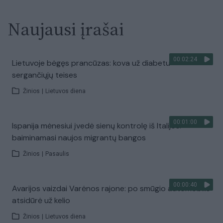
Naujausi įrašai
00:02:24
Lietuvoje bėgęs prancūzas: kova už diabetu
sergančiųjų teises
Žinios
|
Lietuvos diena
00:01:00
Ispanija mėnesiui įvedė sienų kontrolę iš Italijos:
baiminamasi naujos migrantų bangos
Žinios
|
Pasaulis
00:00:40
Avarijos vaizdai Varėnos rajone: po smūgio automobilis
atsidūrė už kelio
Žinios
|
Lietuvos diena