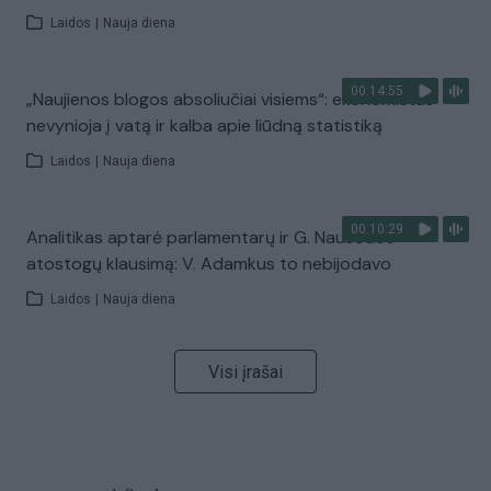
Laidos
|
Nauja diena
00:14:55
„Naujienos blogos absoliučiai visiems“: ekonomistas
nevynioja į vatą ir kalba apie liūdną statistiką
Laidos
|
Nauja diena
00:10:29
Analitikas aptarė parlamentarų ir G. Nausėdos
atostogų klausimą: V. Adamkus to nebijodavo
Laidos
|
Nauja diena
Visi įrašai