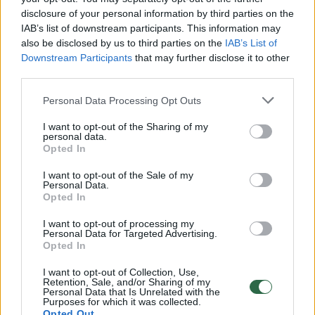
disclosure of your personal information by third parties on the
IAB’s list of downstream participants. This information may
00:00:49
also be disclosed by us to third parties on the
IAB’s List of
Pateikė daugiau detalių apie iš tėvų paimtus šešis
Downstream Participants
that may further disclose it to other
vaikus: jiems kilusi grėsmė
third parties.
Žinios
|
Lietuvos diena
Personal Data Processing Opt Outs
I want to opt-out of the Sharing of my
00:00:30
Vaizdai iš tragiškos avarijos Vilniaus r.: dviejų moterų ir
personal data.
Opted In
vaiko gyvybių išgelbėti nepavyko
I want to opt-out of the Sale of my
Žinios
|
Lietuvos diena
Personal Data.
Opted In
00:00:59
Nufilmavo, kaip patvino Vilniaus Vakarinis aplinkkelis:
I want to opt-out of processing my
Personal Data for Targeted Advertising.
vaizdas pribloškia
Opted In
Žinios
|
Lietuvos diena
I want to opt-out of Collection, Use,
Retention, Sale, and/or Sharing of my
Personal Data that Is Unrelated with the
Purposes for which it was collected.
00:02:01
„Pagarba pirmajai premjerei“: pasidalijo jautriais
Opted Out