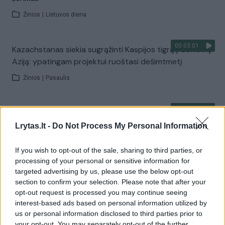
Žinios
|
Lietuvos diena
00:03:01
Kazachstanas siekia sugrąžinti Kaspijos tigrą į Centrinę
Aziją: ypatingam projektui ruoštasi dešimtmetį
Žinios
|
Pasaulis
00:03:41
Mėsainių mėgėjus kviečia nepražiopsoti festivalio
Vilniuje: atskleidė populiariausią paruošimo būdą
Lrytas.lt -
Do Not Process My Personal Information
Žinios
|
Lietuvos diena
If you wish to opt-out of the sale, sharing to third parties, or
processing of your personal or sensitive information for
targeted advertising by us, please use the below opt-out
Visi įrašai
section to confirm your selection. Please note that after your
opt-out request is processed you may continue seeing
interest-based ads based on personal information utilized by
us or personal information disclosed to third parties prior to
Žiūrimiausi įrašai
your opt-out. You may separately opt-out of the further