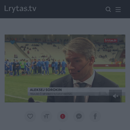
Paremkite Ukrainą