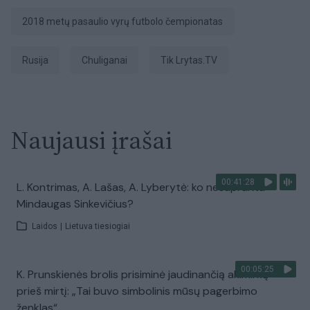
2018 metų pasaulio vyrų futbolo čempionatas
Rusija
chuliganai
tik Lrytas.TV
Naujausi įrašai
00:41:28
L. Kontrimas, A. Lašas, A. Lyberytė: ko nesupranta
Mindaugas Sinkevičius?
Laidos
|
Lietuva tiesiogiai
00:05:25
K. Prunskienės brolis prisiminė jaudinančią akimirką
prieš mirtį: „Tai buvo simbolinis mūsų pagerbimo
ženklas“