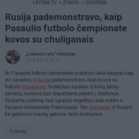
LRYTAS.TV
>
ŽINIOS
>
SPORTAS
Rusija pademonstravo, kaip
Pasaulio futbolo čempionate
kovos su chuliganais
„Lietuvos ryto“ televizija
2018-05-26 15:11
Iki Pasaulio futbolo čempionato pradžios lieka daugiau kaip
dvi savaitės, o
Rusija
pademonstravo, kaip kovos su
futbolo
chuliganais.
Sudarytas sąrašas iš kelių šimtų
asmenų, kuriems bus draudžiama patekti į stadionus.
Ekspertai įsitikinę, kad sąrašas negelbės, kaip nutiko ir
Europos čempionate Prancūzijoje. Ten
chuliganai
iš Rusijos
be gailesčio miestų gatvėse talžė aistruolius.
Futbolas