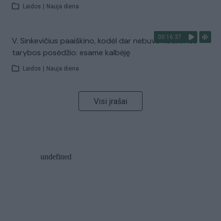
Laidos
|
Nauja diena
00:16:37
V. Sinkevičius paaiškino, kodėl dar nebuvo Koalicinės
tarybos posėdžio: esame kalbėję
Laidos
|
Nauja diena
Visi įrašai