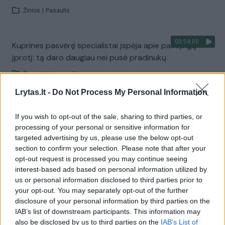
Žinios
|
Pasaulis
00:04:00
Kuprines pasvėrę specialistai įspėja apie pavojingą
įprotį: tą daro daugiau nei pusė pradinukų
Žinios
|
Lietuvos diena
Lrytas.lt -
Do Not Process My Personal Information
Visi įrašai
If you wish to opt-out of the sale, sharing to third parties, or
processing of your personal or sensitive information for
targeted advertising by us, please use the below opt-out
section to confirm your selection. Please note that after your
Žiūrimiausi įrašai
opt-out request is processed you may continue seeing
interest-based ads based on personal information utilized by
us or personal information disclosed to third parties prior to
00:00:30
Vaizdai iš tragiškos avarijos Vilniaus r.: dviejų moterų ir
your opt-out. You may separately opt-out of the further
disclosure of your personal information by third parties on the
vaiko gyvybių išgelbėti nepavyko
IAB’s list of downstream participants. This information may
Žinios
|
Lietuvos diena
also be disclosed by us to third parties on the
IAB’s List of