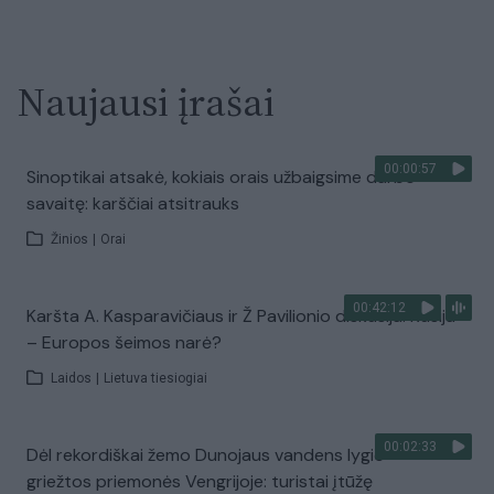
Naujausi įrašai
00:00:57
Sinoptikai atsakė, kokiais orais užbaigsime darbo
savaitę: karščiai atsitrauks
Žinios
|
Orai
00:42:12
Karšta A. Kasparavičiaus ir Ž Pavilionio diskusija: Rusija
– Europos šeimos narė?
Laidos
|
Lietuva tiesiogiai
00:02:33
Dėl rekordiškai žemo Dunojaus vandens lygio –
griežtos priemonės Vengrijoje: turistai įtūžę