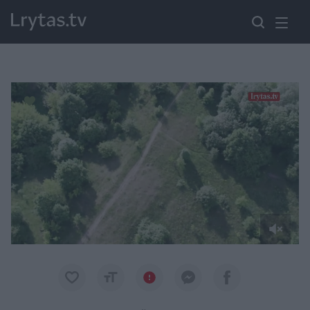
Paremkite Ukrainą