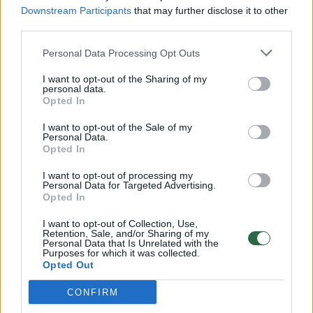
Downstream Participants
that may further disclose it to other
third parties.
00:00:57
Savaitės vidurys nusimato karštas: temperatūra kils iki
Personal Data Processing Opt Outs
32 laipsnių šilumos
I want to opt-out of the Sharing of my
Žinios
|
Orai
personal data.
Opted In
00:00:59
Nufilmavo, kaip patvino Vilniaus Vakarinis aplinkkelis:
I want to opt-out of the Sale of my
Personal Data.
vaizdas pribloškia
Opted In
Žinios
|
Lietuvos diena
I want to opt-out of processing my
Personal Data for Targeted Advertising.
Opted In
00:02:01
„Pagarba pirmajai premjerei“: pasidalijo jautriais
I want to opt-out of Collection, Use,
prisiminimais apie Kazimierą Prunskienę
Retention, Sale, and/or Sharing of my
Personal Data that Is Unrelated with the
Purposes for which it was collected.
Žinios
|
Lietuvos diena
Opted Out
CONFIRM
Visi įrašai