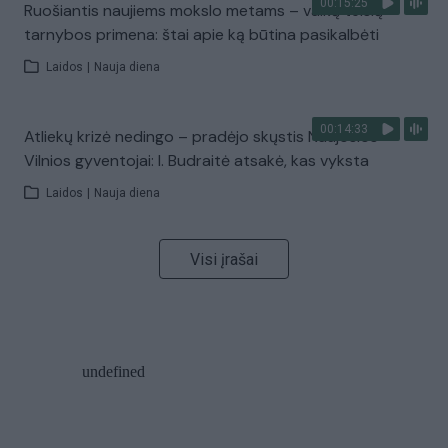
00:15:25
Ruošiantis naujiems mokslo metams – vaikų teisių
tarnybos primena: štai apie ką būtina pasikalbėti
Laidos
|
Nauja diena
00:14:33
Atliekų krizė nedingo – pradėjo skųstis Naujosios
Vilnios gyventojai: I. Budraitė atsakė, kas vyksta
Laidos
|
Nauja diena
Visi įrašai