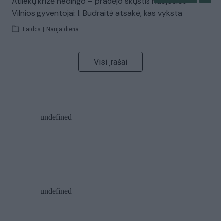
Atliekų krizė nedingo – pradėjo skųstis Naujosios
Vilnios gyventojai: I. Budraitė atsakė, kas vyksta
Laidos
|
Nauja diena
Visi įrašai