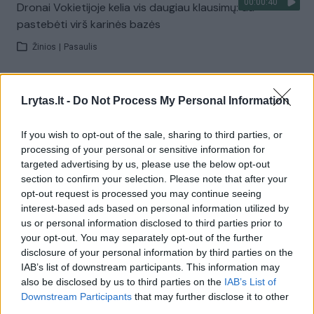
00:00:40
Dronai Vokietijoje kelia vis daugiau klausimų: du
pastebėti virš karinės bazės
Žinios
|
Pasaulis
Visi įrašai
Lrytas.lt -
Do Not Process My Personal Information
If you wish to opt-out of the sale, sharing to third parties, or
processing of your personal or sensitive information for
Žiūrimiausi įrašai
targeted advertising by us, please use the below opt-out
section to confirm your selection. Please note that after your
opt-out request is processed you may continue seeing
00:00:30
interest-based ads based on personal information utilized by
Vaizdai iš tragiškos avarijos Vilniaus r.: dviejų moterų ir
us or personal information disclosed to third parties prior to
vaiko gyvybių išgelbėti nepavyko
your opt-out. You may separately opt-out of the further
Žinios
|
Lietuvos diena
disclosure of your personal information by third parties on the
IAB’s list of downstream participants. This information may
also be disclosed by us to third parties on the
IAB’s List of
00:00:57
Downstream Participants
that may further disclose it to other
Savaitės vidurys nusimato karštas: temperatūra kils iki
third parties.