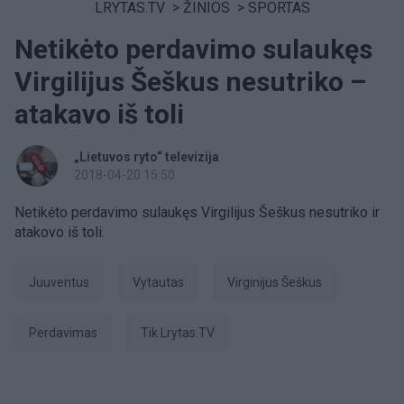
LRYTAS.TV
>
ŽINIOS
>
SPORTAS
Netikėto perdavimo sulaukęs
Virgilijus Šeškus nesutriko –
atakavo iš toli
„Lietuvos ryto“ televizija
2018-04-20 15:50
Netikėto perdavimo sulaukęs Virgilijus Šeškus nesutriko ir
atakovo iš toli.
Juuventus
Vytautas
Virginijus Šeškus
perdavimas
tik Lrytas.TV