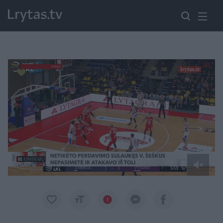
Paremkite Ukrainą