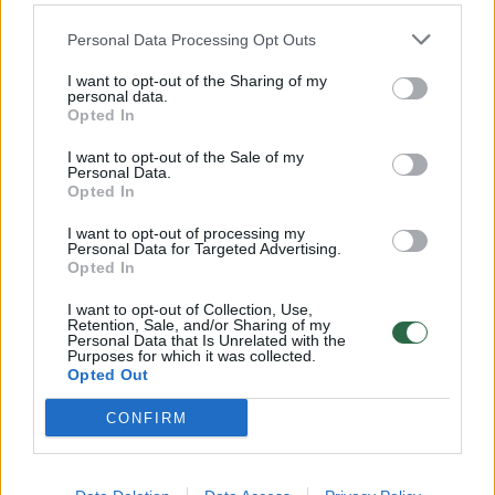
32 laipsnių šilumos
Personal Data Processing Opt Outs
Žinios
|
Orai
I want to opt-out of the Sharing of my
personal data.
00:15:54
V. Zalužno pasisakymą laiko bandymu įsitvirtinti
Opted In
Ukrainos politikoje: jis yra neteisus
I want to opt-out of the Sale of my
Personal Data.
Laidos
|
Nauja diena
Opted In
I want to opt-out of processing my
00:00:59
Personal Data for Targeted Advertising.
Nufilmavo, kaip patvino Vilniaus Vakarinis aplinkkelis:
Opted In
vaizdas pribloškia
I want to opt-out of Collection, Use,
Žinios
|
Lietuvos diena
Retention, Sale, and/or Sharing of my
Personal Data that Is Unrelated with the
Purposes for which it was collected.
Opted Out
Visi įrašai
CONFIRM