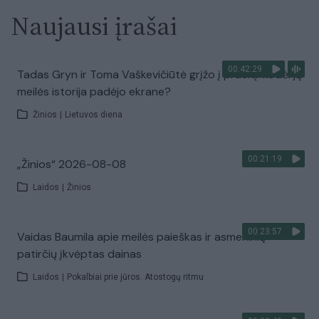
Naujausi įrašai
00:42:29
Tadas Gryn ir Toma Vaškevičiūtė grįžo į praeitį: kodėl jų
meilės istorija padėjo ekrane?
Žinios
|
Lietuvos diena
00:21:19
„Žinios“ 2026-08-08
Laidos
|
Žinios
00:23:57
Vaidas Baumila apie meilės paieškas ir asmeninių
patirčių įkvėptas dainas
Laidos
|
Pokalbiai prie jūros. Atostogų ritmu