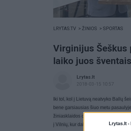
Volume
0%
LRYTAS.TV
>
ŽINIOS
>
SPORTAS
Virginijus Šeškus 
laiko juos šventais
Lrytas.lt
2018-03-15 10:57
Iki tol, kol į Lietuvą neatvyko Ballų 
bene garsiausias šiuo metu pasaulyje
žiniasklaidos dėmesio, o ketvirtadieni
Lrytas.lt -
į Vilnių, kur dalyvavo lrytas.tv tiesiog