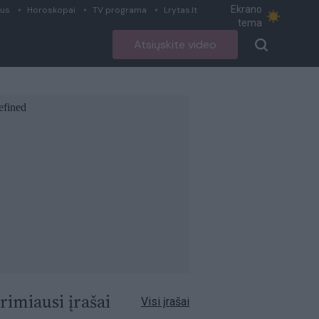
Ekrano
ius
Horoskopai
TV programa
Lrytas.lt
tema
Atsiųskite video
rimiausi įrašai
Visi įrašai