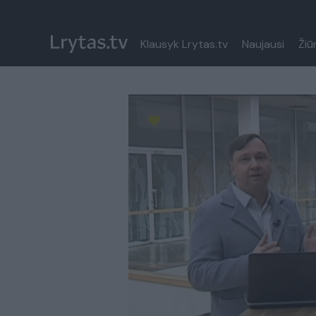
Klausyk Lrytas.tv
Naujausi
Žiū
Paremkite Ukrainą