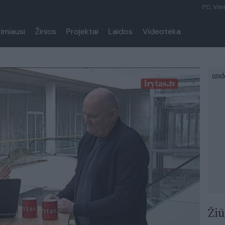
1°C, Viln
rimiausi
Žinios
Projektai
Laidos
Videoteka
Žiū