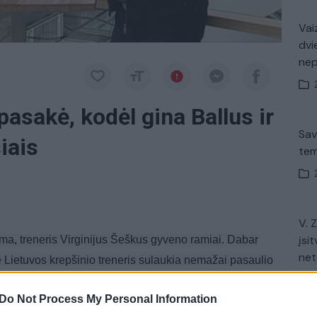
Vaiz
dvi
ne
pasakė, kodėl gina Ballus ir
Sav
iais
tem
V. 
įsit
šeima, treneris Virginijus Šeškus gyveno ramiai. Dabar
net
 Lietuvos krepšinio treneris sulaukia nemažai pasaulio
o rytą vietoj Prienų-Birštono „Vytauto“ treniruotės atvyko
Do Not Process My Personal Information
inėje vaizdo konferencijoje.