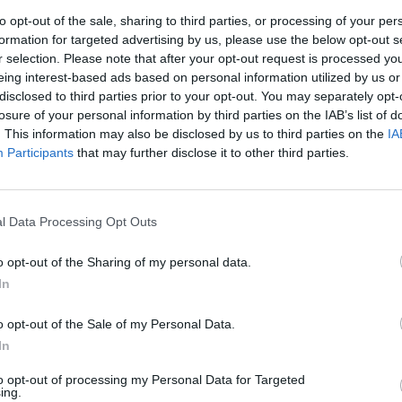
Nuf
to opt-out of the sale, sharing to third parties, or processing of your per
Vak
formation for targeted advertising by us, please use the below opt-out s
Prienų Birštono Vytautas
r selection. Please note that after your opt-out request is processed y
eing interest-based ads based on personal information utilized by us or
disclosed to third parties prior to your opt-out. You may separately opt-
.TV
losure of your personal information by third parties on the IAB’s list of
. This information may also be disclosed by us to third parties on the
IA
Participants
that may further disclose it to other third parties.
Visi įrašai
l Data Processing Opt Outs
o opt-out of the Sharing of my personal data.
2:24
00:01:00
Ispanija mėnesiui įvedė sienų kontrolę iš
In
Italijos: baiminamasi naujos migrantų
bangos
o opt-out of the Sale of my Personal Data.
In
Žinios
|
Pasaulis
to opt-out of processing my Personal Data for Targeted
ing.
0:40
00:01:05