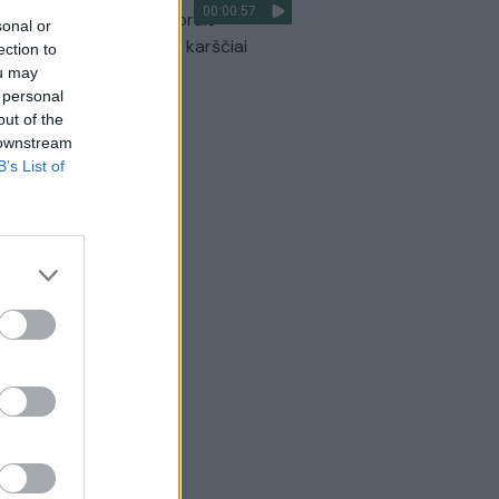
00:00:57
optikai atsakė, kokiais orais
sonal or
aigsime darbo savaitę: karščiai
ection to
itrauks
ou may
 personal
Žinios
|
Orai
out of the
 downstream
B’s List of