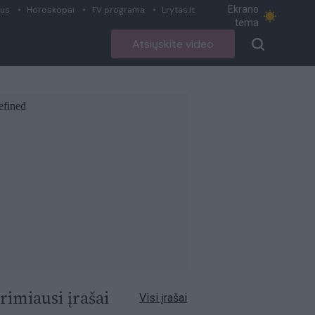
Ekrano
ius
Horoskopai
TV programa
Lrytas.lt
tema
Atsiųskite video
rimiausi įrašai
Visi įrašai