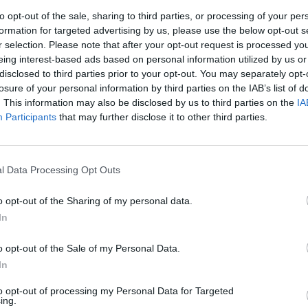
igos. Tuo tarpu Olandijos futbolo rinktinės
Sin
to opt-out of the sale, sharing to third parties, or processing of your per
emanas.
užb
formation for targeted advertising by us, please use the below opt-out s
ats
r selection. Please note that after your opt-out request is processed y
eing interest-based ads based on personal information utilized by us or
Europos čempionatas
Clarence'as Seedorfas
disclosed to third parties prior to your opt-out. You may separately opt-
losure of your personal information by third parties on the IAB’s list of
Lrytas.TV
. This information may also be disclosed by us to third parties on the
IA
Participants
that may further disclose it to other third parties.
l Data Processing Opt Outs
Visi įrašai
o opt-out of the Sharing of my personal data.
In
2:40
00:02:20
s
Joe Bideno kova su vėžiu tęsiasi: liga
progresuoja
o opt-out of the Sale of my Personal Data.
In
Žinios
|
Pasaulis
to opt-out of processing my Personal Data for Targeted
ing.
2:08
00:22:28