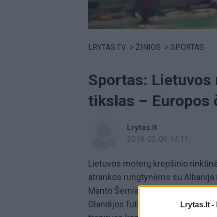
Volume
0%
LRYTAS.TV
>
ŽINIOS
>
SPORTAS
Sportas: Lietuvos 
tikslas – Europos
Lrytas.lt
2018-02-06 14:11
Lietuvos moterų krepšinio rinkt
atrankos rungtynėms su Albanija ir 
Manto Šerniaus auklėtinės nelaidoj
Olandijos futbolininkas Clarece'a
Lrytas.lt -