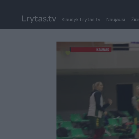
Klausyk Lrytas.tv
Naujausi
Žiū
Paremkite Ukrainą