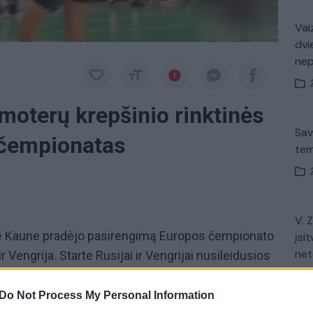
Vaiz
dvi
ne
moterų krepšinio rinktinės
Sav
 čempionatas
tem
V. 
inė Kaune pradėjo pasirengimą Europos čempionato
įsit
net
Vengrija. Starte Rusijai ir Vengrijai nusileidusios
a vilčių pelnyti bilietą į čempionatą. Legendinis
s Seedorfas perima La Korunjos „Deportivo“ vairą ir
Do Not Process My Personal Information