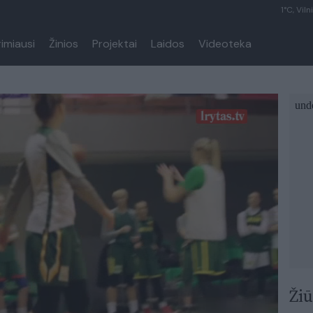
1°C, Viln
rimiausi
Žinios
Projektai
Laidos
Videoteka
Žiū