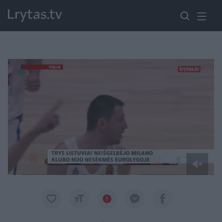
Paremkite Ukrainą