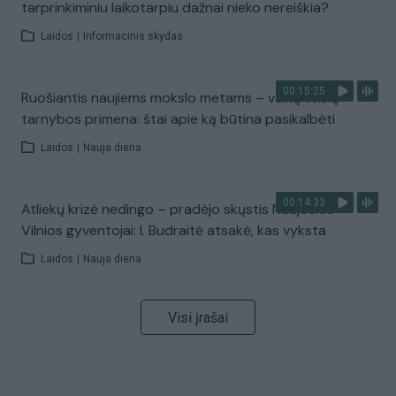
tarprinkiminiu laikotarpiu dažnai nieko nereiškia?
Laidos
|
Informacinis skydas
00:15:25
Ruošiantis naujiems mokslo metams – vaikų teisių
tarnybos primena: štai apie ką būtina pasikalbėti
Laidos
|
Nauja diena
00:14:33
Atliekų krizė nedingo – pradėjo skųstis Naujosios
Vilnios gyventojai: I. Budraitė atsakė, kas vyksta
Laidos
|
Nauja diena
Visi įrašai