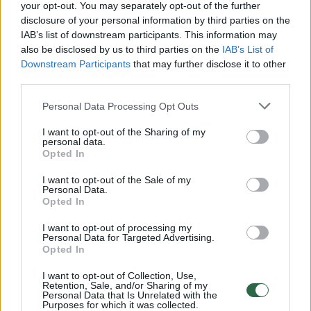
Žiūrimiausi įrašai
your opt-out. You may separately opt-out of the further
disclosure of your personal information by third parties on the
IAB’s list of downstream participants. This information may
also be disclosed by us to third parties on the
IAB’s List of
00:00:30
Vaizdai iš tragiškos avarijos Vilniaus r.: dviejų moterų ir
Downstream Participants
that may further disclose it to other
vaiko gyvybių išgelbėti nepavyko
third parties.
Žinios
|
Lietuvos diena
Personal Data Processing Opt Outs
I want to opt-out of the Sharing of my
personal data.
00:00:57
Savaitės vidurys nusimato karštas: temperatūra kils iki
Opted In
32 laipsnių šilumos
I want to opt-out of the Sale of my
Žinios
|
Orai
Personal Data.
Opted In
I want to opt-out of processing my
00:15:54
V. Zalužno pasisakymą laiko bandymu įsitvirtinti
Personal Data for Targeted Advertising.
Opted In
Ukrainos politikoje: jis yra neteisus
Laidos
|
Nauja diena
I want to opt-out of Collection, Use,
Retention, Sale, and/or Sharing of my
Personal Data that Is Unrelated with the
Purposes for which it was collected.