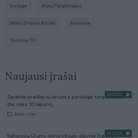
Eurolyga
Atėnų Panathinaikos
Milano Emporio Armani
Barcelona
tik Lrytas.TV
Naujausi įrašai
00:00:52
Savaitės pradžia su lietumi ir perkūnija: temperatūra
dar sieks 30 laipsnių
Žinios
|
Orai
00:02:04
Baltarusių Orumo diena Vilniuje: dalyviai žygiavo