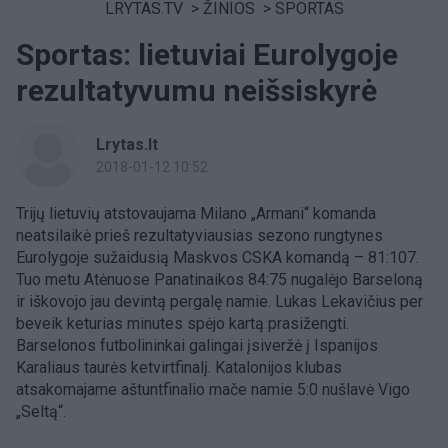
LRYTAS.TV
>
ŽINIOS
>
SPORTAS
Sportas: lietuviai Eurolygoje
rezultatyvumu neišsiskyrė
Lrytas.lt
2018-01-12 10:52
Trijų lietuvių atstovaujama Milano „Armani“ komanda
neatsilaikė prieš rezultatyviausias sezono rungtynes
Eurolygoje sužaidusią Maskvos CSKA komandą – 81:107.
Tuo metu Atėnuose Panatinaikos 84:75 nugalėjo Barseloną
ir iškovojo jau devintą pergalę namie. Lukas Lekavičius per
beveik keturias minutes spėjo kartą prasižengti.
Barselonos futbolininkai galingai įsiveržė į Ispanijos
Karaliaus taurės ketvirtfinalį. Katalonijos klubas
atsakomajame aštuntfinalio mače namie 5:0 nušlavė Vigo
„Seltą“.