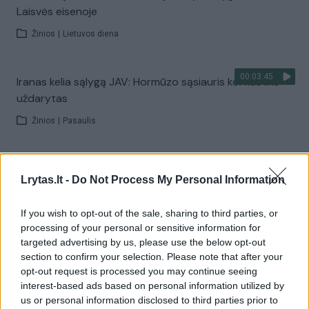
Laisvės eisenoje
Žinios
|
Lietuvos diena
00:03:45
Iranas kelia sąlygą JAV: Hormūzo sąsiauris kol kas liks
uždarytas
Žinios
|
Pasaulis
00:01:44
Rupkalviuose su dalgiais stojo į kovą: paskelbti Metų
Lrytas.lt -
Do Not Process My Personal Information
šienpjoviai
Žinios
|
Lietuvos diena
If you wish to opt-out of the sale, sharing to third parties, or
processing of your personal or sensitive information for
targeted advertising by us, please use the below opt-out
Visi įrašai
section to confirm your selection. Please note that after your
opt-out request is processed you may continue seeing
interest-based ads based on personal information utilized by
us or personal information disclosed to third parties prior to