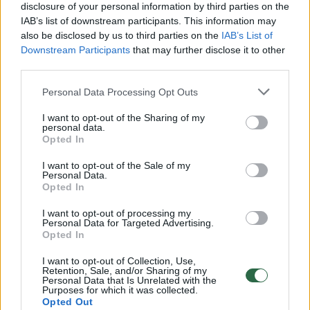
disclosure of your personal information by third parties on the
IAB’s list of downstream participants. This information may
00:00:49
Pateikė daugiau detalių apie iš tėvų paimtus šešis
also be disclosed by us to third parties on the
IAB’s List of
vaikus: jiems kilusi grėsmė
Downstream Participants
that may further disclose it to other
third parties.
Žinios
|
Lietuvos diena
Personal Data Processing Opt Outs
00:00:30
Vaizdai iš tragiškos avarijos Vilniaus r.: dviejų moterų ir
I want to opt-out of the Sharing of my
personal data.
vaiko gyvybių išgelbėti nepavyko
Opted In
Žinios
|
Lietuvos diena
I want to opt-out of the Sale of my
Personal Data.
Opted In
00:00:59
Nufilmavo, kaip patvino Vilniaus Vakarinis aplinkkelis:
I want to opt-out of processing my
vaizdas pribloškia
Personal Data for Targeted Advertising.
Opted In
Žinios
|
Lietuvos diena
I want to opt-out of Collection, Use,
Retention, Sale, and/or Sharing of my
Personal Data that Is Unrelated with the
00:02:01
Purposes for which it was collected.
„Pagarba pirmajai premjerei“: pasidalijo jautriais
Opted Out