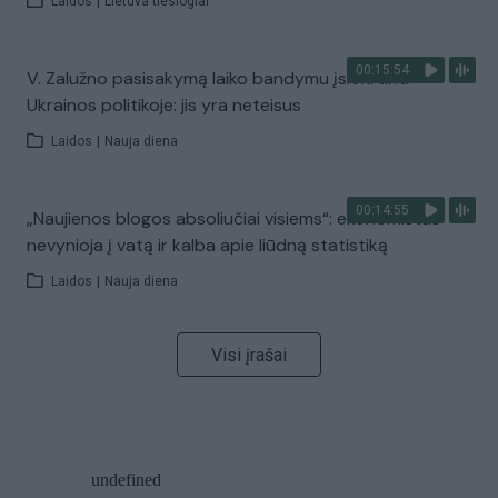
Laidos
|
Lietuva tiesiogiai
00:15:54
V. Zalužno pasisakymą laiko bandymu įsitvirtinti
Ukrainos politikoje: jis yra neteisus
Laidos
|
Nauja diena
00:14:55
„Naujienos blogos absoliučiai visiems“: ekonomistas
nevynioja į vatą ir kalba apie liūdną statistiką
Laidos
|
Nauja diena
Visi įrašai