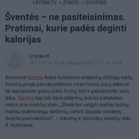
LRYTAS.TV
>
ŽINIOS
>
SPORTAS
Šventės – ne pasiteisinimas.
Pratimai, kurie padės deginti
kalorijas
Lrytas.lt
2017-12-11 15:58
, atnaujinta 2017-12-14 15:09
Asmeninė
trenerė
Aušra Kuliešienė artėjančių didžiųjų metų
švenčių proga parodė pratimus visam kūnui, kurių dėka ne
tik neprarasite gražių kūno formų, bet ir paįvairinsite savo
laiką.
Trenerė
taip pat davė patarimų, kokius patiekalus
rinktis prie švenčių stalo. „Stenkitės valgyti mažiau bulvių,
mažiau krakmolingų daržovių, vartoti daugiau vandens,
išeikite pasivaikščioti“, – linksmų ir sportiškų švenčių linki
A. Kuliešienė.