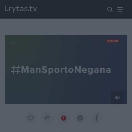
Paremkite Ukrainą