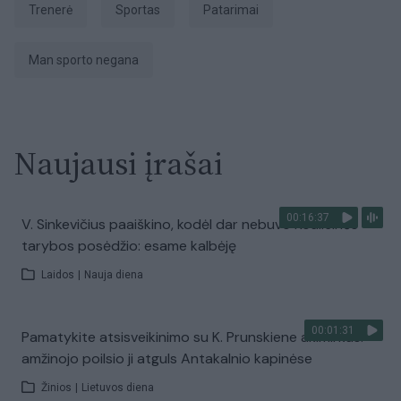
trenerė
sportas
Patarimai
Man sporto negana
Naujausi įrašai
00:16:37
V. Sinkevičius paaiškino, kodėl dar nebuvo Koalicinės
tarybos posėdžio: esame kalbėję
Laidos
|
Nauja diena
00:01:31
Pamatykite atsisveikinimo su K. Prunskiene akimirkas:
amžinojo poilsio ji atguls Antakalnio kapinėse
Žinios
|
Lietuvos diena