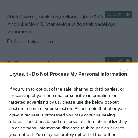
00:02:01
Prieš išlydint į paskutinę kelionę – jautrūs V. P.
Andriukaičio ir R. Stankevičiaus žodžiai: padėkojo
visuomenei
Žinios
|
Lietuvos diena
00:00:59
Didžiausias kontrabandos sulaikymas šiemet – vilkikas
vežė cigarečių už 2,4 mln. eurų: pasidalijo vaizdo įrašu
Lrytas.lt -
Do Not Process My Personal Information
Žinios
|
Kriminalai
If you wish to opt-out of the sale, sharing to third parties, or
processing of your personal or sensitive information for
Visi įrašai
targeted advertising by us, please use the below opt-out
section to confirm your selection. Please note that after your
opt-out request is processed you may continue seeing
interest-based ads based on personal information utilized by
Žiūrimiausi įrašai
us or personal information disclosed to third parties prior to
your opt-out. You may separately opt-out of the further