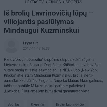
LRYTAS.TV
>
ŽINIOS
>
SPORTAS
Iš brolių Lavrinovičių lūpų –
viliojantis pasiūlymas
Mindaugui Kuzminskui
Lrytas.lt
2017-11-13 16:33
Panevėžio „Lietkabelio“ krepšinio ekipos aukštaūgiai ir
Lietuvos rinktinės nariai Darjušas ir Kšištofas Lavrinovičiai
nutarė pasiųsti žinią sekmadienį iš NBA klubo „New York
Knicks“ atleistam Mindaugui Kuzminskui. Broliai ne tik
pareiškė, kad dėl šio žingsnio Niujorko klubas tikrai gailėsis,
tačiau ir pasiūlė M.Kuzminskui darbą – pakvietė į
„Lietkabelį“, kuriame jam būtų tikrai garantuota vieta.
sportas
Krepšinis
broliai Lavrinovičiai