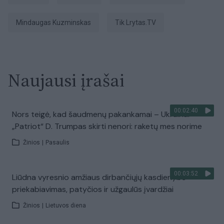
Mindaugas Kuzminskas
tik Lrytas.TV
Naujausi įrašai
00:02:40
Nors teigė, kad šaudmenų pakankamai – Ukrainai
„Patriot“ D. Trumpas skirti nenori: raketų mes norime
Žinios
|
Pasaulis
00:03:52
Liūdna vyresnio amžiaus dirbančiųjų kasdienybė –
priekabiavimas, patyčios ir užgaulūs įvardžiai
Žinios
|
Lietuvos diena