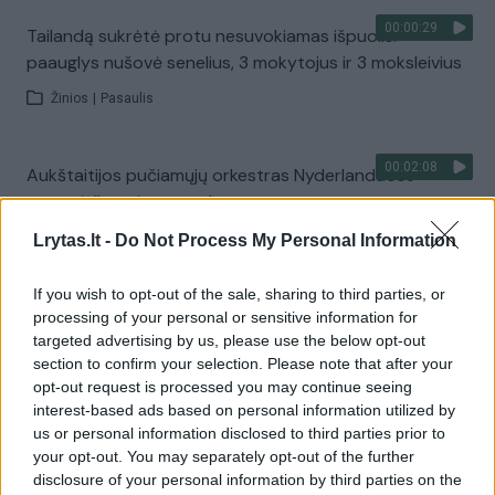
00:00:29
Tailandą sukrėtė protu nesuvokiamas išpuolis:
paauglys nušovė senelius, 3 mokytojus ir 3 moksleivius
Žinios
|
Pasaulis
00:02:08
Aukštaitijos pučiamųjų orkestras Nyderlanduose
apgynė čempionų vardą
Žinios
|
Lietuvos diena
Lrytas.lt -
Do Not Process My Personal Information
If you wish to opt-out of the sale, sharing to third parties, or
Visi įrašai
processing of your personal or sensitive information for
targeted advertising by us, please use the below opt-out
section to confirm your selection. Please note that after your
opt-out request is processed you may continue seeing
Žiūrimiausi įrašai
interest-based ads based on personal information utilized by
us or personal information disclosed to third parties prior to
your opt-out. You may separately opt-out of the further
disclosure of your personal information by third parties on the
00:00:30