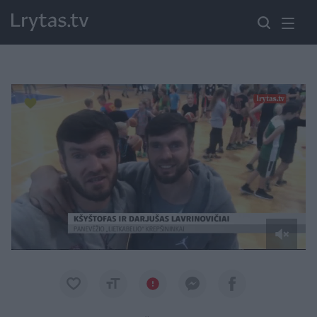
Paremkite Ukrainą