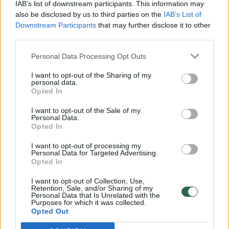
Vaizdai iš tragiškos avarijos Vilniaus r.: dviejų moterų ir
IAB’s list of downstream participants. This information may
vaiko gyvybių išgelbėti nepavyko
also be disclosed by us to third parties on the
IAB’s List of
Downstream Participants
that may further disclose it to other
Žinios
|
Lietuvos diena
third parties.
Personal Data Processing Opt Outs
00:00:57
Savaitės vidurys nusimato karštas: temperatūra kils iki
I want to opt-out of the Sharing of my
32 laipsnių šilumos
personal data.
Opted In
Žinios
|
Orai
I want to opt-out of the Sale of my
Personal Data.
00:00:59
Opted In
Nufilmavo, kaip patvino Vilniaus Vakarinis aplinkkelis:
vaizdas pribloškia
I want to opt-out of processing my
Personal Data for Targeted Advertising.
Žinios
|
Lietuvos diena
Opted In
I want to opt-out of Collection, Use,
Retention, Sale, and/or Sharing of my
00:15:54
V. Zalužno pasisakymą laiko bandymu įsitvirtinti
Personal Data that Is Unrelated with the
Purposes for which it was collected.
Ukrainos politikoje: jis yra neteisus
Opted Out
Laidos
|
Nauja diena