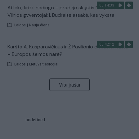
00:14:33
Atliekų krizė nedingo – pradėjo skųstis Naujosios
Vilnios gyventojai: I. Budraitė atsakė, kas vyksta
Laidos
|
Nauja diena
00:42:12
Karšta A. Kasparavičiaus ir Ž Pavilionio diskusija: Rusija
– Europos šeimos narė?
Laidos
|
Lietuva tiesiogiai
Visi įrašai