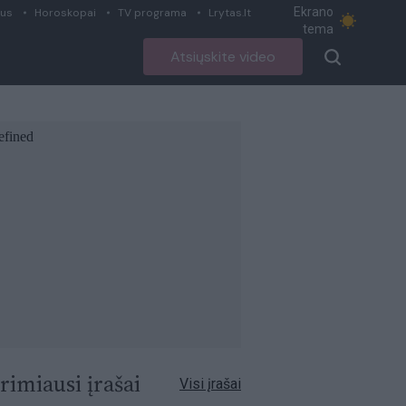
Ekrano
ius
Horoskopai
TV programa
Lrytas.lt
tema
Atsiųskite video
rimiausi įrašai
Visi įrašai