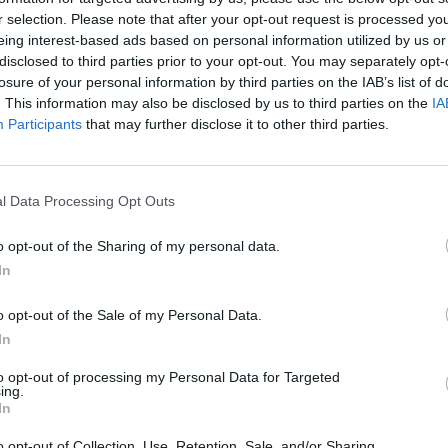
krepinis
reporterė
tik Lrytas.TV
įsit
r selection. Please note that after your opt-out request is processed y
net
eing interest-based ads based on personal information utilized by us or
disclosed to third parties prior to your opt-out. You may separately opt-
losure of your personal information by third parties on the IAB’s list of
. This information may also be disclosed by us to third parties on the
IA
Visi įrašai
Participants
that may further disclose it to other third parties.
2:40
00:03:52
mai –
Liūdna vyresnio amžiaus dirbančiųjų
l Data Processing Opt Outs
nenori:
kasdienybė – priekabiavimas, patyčios ir
užgaulūs įvardžiai
o opt-out of the Sharing of my personal data.
Žinios
|
Lietuvos diena
In
o opt-out of the Sale of my Personal Data.
0:29
00:02:08
mas
Aukštaitijos pučiamųjų orkestras
In
3
Nyderlanduose apgynė čempionų vardą
to opt-out of processing my Personal Data for Targeted
ing.
Žinios
|
Lietuvos diena
In
o opt-out of Collection, Use, Retention, Sale, and/or Sharing