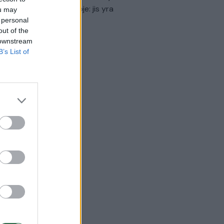
virtinti Ukrainos politikoje: jis yra
ou may
eisus
 personal
out of the
Laidos
|
Nauja diena
 downstream
B’s List of