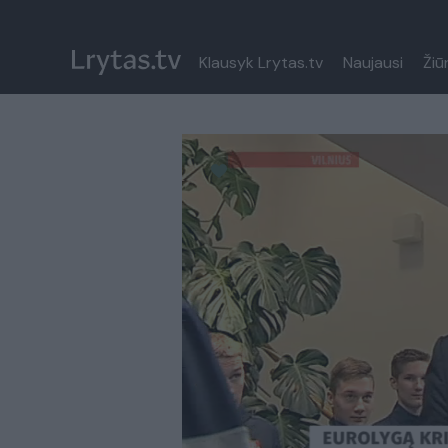
Klausyk Lrytas.tv
Naujausi
Žiū
Paremkite Ukrainą