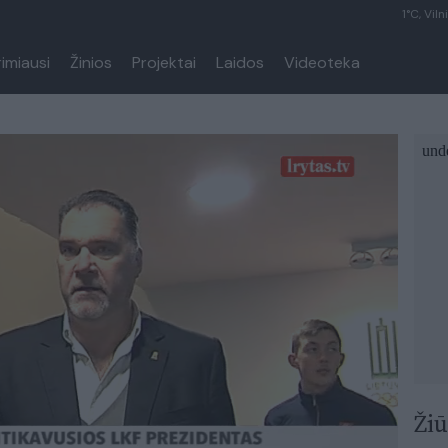
1°C, Viln
rimiausi
Žinios
Projektai
Laidos
Videoteka
Žiū