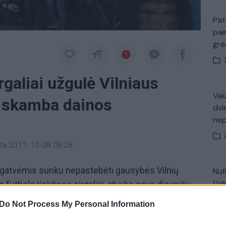
Pat
pai
gr
rgaliai užgulė Vilniaus
Vaiz
s, skamba dainos
dvi
ne
inta 2017-10-08 08:28
s gatvėmis sunku nepastebėti gausybės Vilnių
Nuf
Vak
s futbolo rinktinės sirgaliai, atvykę savo dievaičių
mpionato atrankos rungtynėse. Anglai apžiūrinėja
Do Not Process My Personal Information
alų, šalia viešbučių kabina šalies atributiką. Anglijos