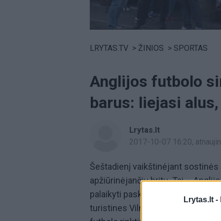
Volume
0%
LRYTAS.TV
>
ŽINIOS
>
SPORTAS
Anglijos futbolo si
barus: liejasi alu
Lrytas.lt
2017-10-07 16:20
, atnauj
Šeštadienį vaikštinėjant sostinė
apžiūrinėjančių britų. Tai – Anglijo
palaikyti paskutinėse pasaulio če
Lrytas.lt -
turistines Vilniaus vietas, ragauja 