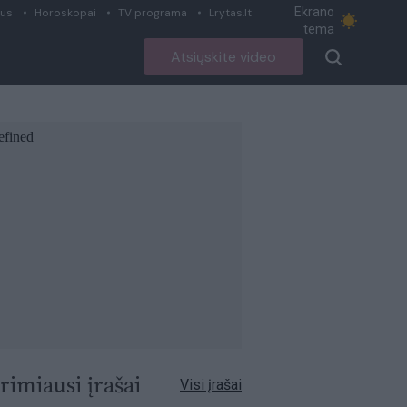
Ekrano
ius
Horoskopai
TV programa
Lrytas.lt
tema
Atsiųskite video
rimiausi įrašai
Visi įrašai