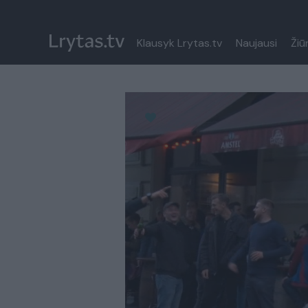
Klausyk Lrytas.tv
Naujausi
Žiū
Paremkite Ukrainą