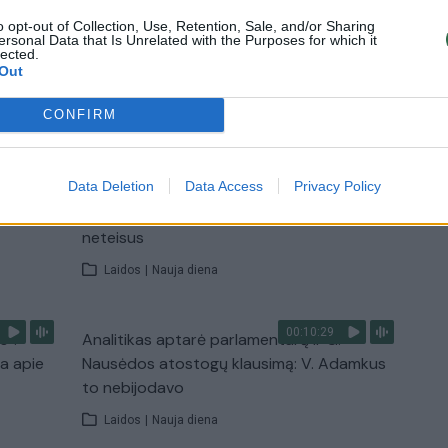
o opt-out of Collection, Use, Retention, Sale, and/or Sharing
Žinios
|
Lietuvos diena
ersonal Data that Is Unrelated with the Purposes for which it
lected.
Out
TV
CONFIRM
Visi įrašai
00:15:54
Data Deletion
Data Access
Privacy Policy
ko
V. Zalužno pasisakymą laiko bandymu
įsitvirtinti Ukrainos politikoje: jis yra
neteisus
Laidos
|
Nauja diena
00:10:29
s“:
Analitikas aptarė parlamentarų ir G.
ba apie
Nausėdos atostogų klausimą: V. Adamkus
to nebijodavo
Laidos
|
Nauja diena