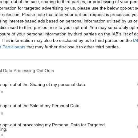
adienį, likus dienai iki rungtynių.
to opt-out of the sale, sharing to third parties, or processing of your per
„Pa
formation for targeted advertising by us, please use the below opt-out s
jau
r selection. Please note that after your opt-out request is processed y
tbolo rinktinė
Vilniaus senamiestis
baras
Pru
eing interest-based ads based on personal information utilized by us or
disclosed to third parties prior to your opt-out. You may separately opt-
losure of your personal information by third parties on the IAB’s list of
. This information may also be disclosed by us to third parties on the
IA
Participants
that may further disclose it to other third parties.
Visi įrašai
l Data Processing Opt Outs
00:05:25
ko
K. Prunskienės brolis prisiminė jaudinančią
akimirką prieš mirtį: „Tai buvo simbolinis
o opt-out of the Sharing of my personal data.
mūsų pagerbimo ženklas“
In
Žinios
|
Lietuvos diena
o opt-out of the Sale of my Personal Data.
In
3:01
00:03:41
ijos
Mėsainių mėgėjus kviečia nepražiopsoti
to opt-out of processing my Personal Data for Targeted
ojektui
festivalio Vilniuje: atskleidė populiariausią
ing.
In
paruošimo būdą