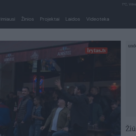
1°C, Viln
rimiausi
Žinios
Projektai
Laidos
Videoteka
Žiū