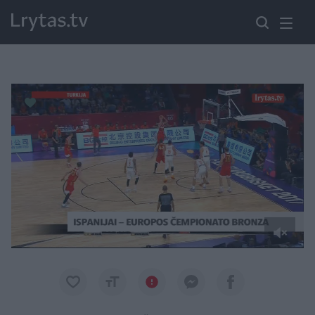
Paremkite Ukrainą