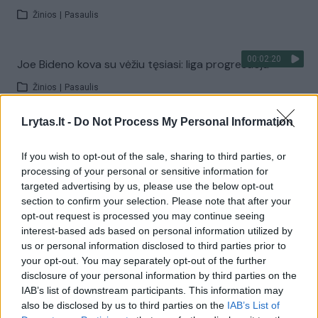
Žinios
|
Pasaulis
00:02:20
Joe Bideno kova su vėžiu tęsiasi: liga progresuoja
Žinios
|
Pasaulis
Lrytas.lt -
Do Not Process My Personal Information
Visi įrašai
If you wish to opt-out of the sale, sharing to third parties, or
processing of your personal or sensitive information for
targeted advertising by us, please use the below opt-out
Žiūrimiausi įrašai
section to confirm your selection. Please note that after your
opt-out request is processed you may continue seeing
interest-based ads based on personal information utilized by
us or personal information disclosed to third parties prior to
00:00:30
Vaizdai iš tragiškos avarijos Vilniaus r.: dviejų moterų ir
your opt-out. You may separately opt-out of the further
vaiko gyvybių išgelbėti nepavyko
disclosure of your personal information by third parties on the
IAB’s list of downstream participants. This information may
Žinios
|
Lietuvos diena
also be disclosed by us to third parties on the
IAB’s List of