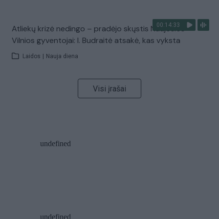
00:14:33
Atliekų krizė nedingo – pradėjo skųstis Naujosios
Vilnios gyventojai: I. Budraitė atsakė, kas vyksta
Laidos
|
Nauja diena
Visi įrašai