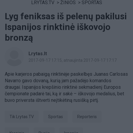
LRYTAS.TV
>
ŽINIOS
>
SPORTAS
Lyg feniksas iš pelenų pakilusi
Ispanijos rinktinė iškovojo
bronzą
Lrytas.lt
2017-09-17 17:15
, atnaujinta 2017-09-17 17:17
Apie karjeros pabaigą rinktinėje paskelbęs Juanas Carlosas
Navarro gavo dovaną, kurią jam pažadėjo komandos
draugai. Ispanijos krepšinio rinktinė sekmadienį Europos
čempionate padarė tai, ką ir sakė – iškovojo medalius, bet
buvo priversta ištverti neįtikėtiną rusišką pirtį.
tik Lrytas.TV
sportas
Reporteris