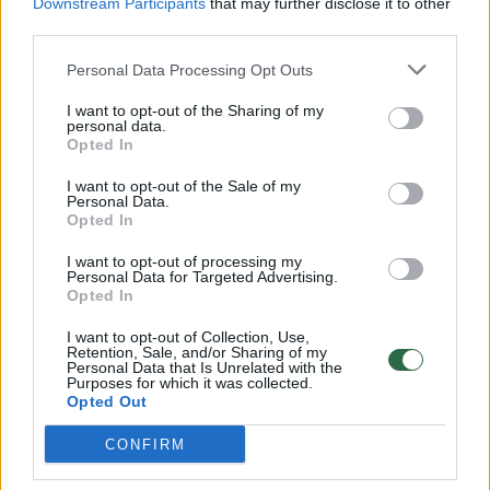
Downstream Participants
that may further disclose it to other
third parties.
00:00:57
Savaitės vidurys nusimato karštas: temperatūra kils iki
32 laipsnių šilumos
Personal Data Processing Opt Outs
Žinios
|
Orai
I want to opt-out of the Sharing of my
personal data.
Opted In
00:15:54
V. Zalužno pasisakymą laiko bandymu įsitvirtinti
I want to opt-out of the Sale of my
Ukrainos politikoje: jis yra neteisus
Personal Data.
Opted In
Laidos
|
Nauja diena
I want to opt-out of processing my
Personal Data for Targeted Advertising.
Opted In
00:00:57
Sinoptikai atsakė, kokiais orais užbaigsime darbo
savaitę: karščiai atsitrauks
I want to opt-out of Collection, Use,
Retention, Sale, and/or Sharing of my
Personal Data that Is Unrelated with the
Žinios
|
Orai
Purposes for which it was collected.
Opted Out
CONFIRM
Visi įrašai