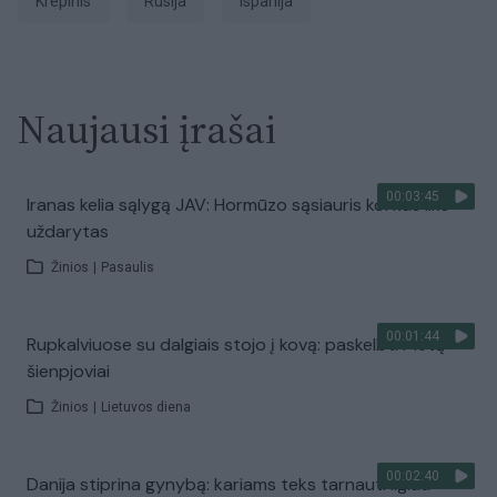
krepinis
Rusija
Ispanija
Naujausi įrašai
00:03:45
Iranas kelia sąlygą JAV: Hormūzo sąsiauris kol kas liks
uždarytas
Žinios
|
Pasaulis
00:01:44
Rupkalviuose su dalgiais stojo į kovą: paskelbti Metų
šienpjoviai
Žinios
|
Lietuvos diena
00:02:40
Danija stiprina gynybą: kariams teks tarnauti ilgiau