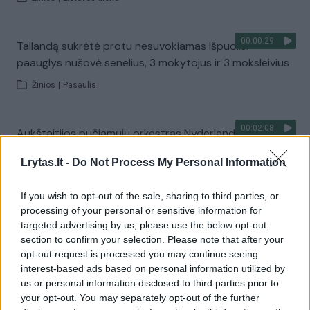
00:00:29
Tailandą sukrėtė protu nesuvokiamas išpuolis:
paauglys nušovė senelius, 3 mokytojus ir 3 moksleivius
Žinios
|
Pasaulis
00:02:08
Aukštaitijos pučiamųjų orkestras Nyderlanduose
apgynė čempionų vardą
Lrytas.lt -
Do Not Process My Personal Information
Žinios
|
Lietuvos diena
If you wish to opt-out of the sale, sharing to third parties, or
processing of your personal or sensitive information for
Visi įrašai
targeted advertising by us, please use the below opt-out
section to confirm your selection. Please note that after your
opt-out request is processed you may continue seeing
interest-based ads based on personal information utilized by
Žiūrimiausi įrašai
us or personal information disclosed to third parties prior to
your opt-out. You may separately opt-out of the further