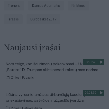
treneris
Dainius Adomaitis
rinktinės
Izraelis
Eurobasket 2017
Naujausi įrašai
00:02:40
Nors teigė, kad šaudmenų pakankamai – Ukrainai
„Patriot“ D. Trumpas skirti nenori: raketų mes norime
Žinios
|
Pasaulis
00:03:52
Liūdna vyresnio amžiaus dirbančiųjų kasdienybė –
priekabiavimas, patyčios ir užgaulūs įvardžiai
Žinios
|
Lietuvos diena