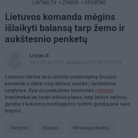
LRYTAS.TV
>
ŽINIOS
>
SPORTAS
Lietuvos komanda mėgins
išlaikyti balansą tarp žemo ir
aukštesnio penketų
Lrytas.lt
2017-09-02 13:21
, atnaujinta 2017-09-02 13:29
Lietuvos rinktinė tarsi užmiršo pralaimėjimą Gruzijos
komandai ir dabar visą dėmesį sutelkė į šeštadienio
rungtynes. Ryte po paskutinės treniruotės
rinktinės
krepšininkai jau turėjo aiškius planus, kaip laužyti varžovų
gynybą ir kokiomis medžiagomis tvirtinti gynybą prie savo
krepšio.
Varžybos
krepinis
Mindaugas Brazys