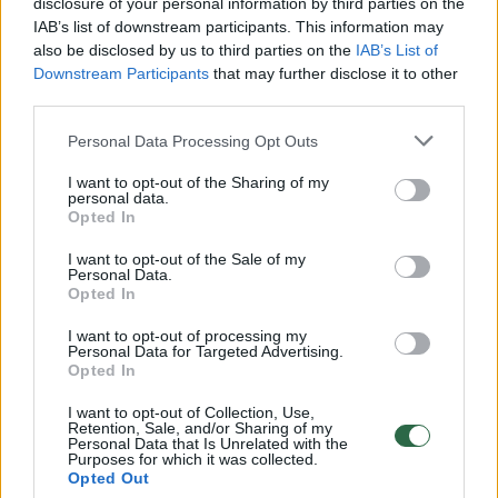
disclosure of your personal information by third parties on the
IAB’s list of downstream participants. This information may
00:00:30
Vaizdai iš tragiškos avarijos Vilniaus r.: dviejų moterų ir
also be disclosed by us to third parties on the
IAB’s List of
vaiko gyvybių išgelbėti nepavyko
Downstream Participants
that may further disclose it to other
third parties.
Žinios
|
Lietuvos diena
Personal Data Processing Opt Outs
00:00:57
Savaitės vidurys nusimato karštas: temperatūra kils iki
I want to opt-out of the Sharing of my
personal data.
32 laipsnių šilumos
Opted In
Žinios
|
Orai
I want to opt-out of the Sale of my
Personal Data.
Opted In
00:00:59
Nufilmavo, kaip patvino Vilniaus Vakarinis aplinkkelis:
I want to opt-out of processing my
vaizdas pribloškia
Personal Data for Targeted Advertising.
Opted In
Žinios
|
Lietuvos diena
I want to opt-out of Collection, Use,
Retention, Sale, and/or Sharing of my
Personal Data that Is Unrelated with the
00:15:54
V. Zalužno pasisakymą laiko bandymu įsitvirtinti
Purposes for which it was collected.
Opted Out
Ukrainos politikoje: jis yra neteisus