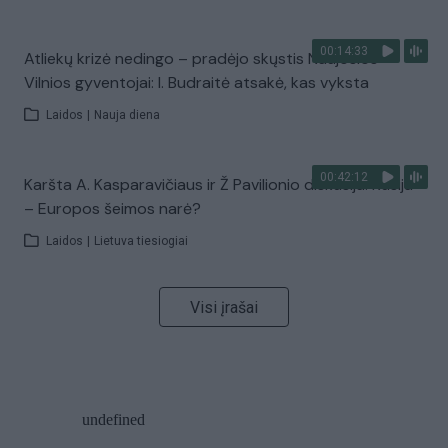
00:14:33
Atliekų krizė nedingo – pradėjo skųstis Naujosios
Vilnios gyventojai: I. Budraitė atsakė, kas vyksta
Laidos
|
Nauja diena
00:42:12
Karšta A. Kasparavičiaus ir Ž Pavilionio diskusija: Rusija
– Europos šeimos narė?
Laidos
|
Lietuva tiesiogiai
Visi įrašai