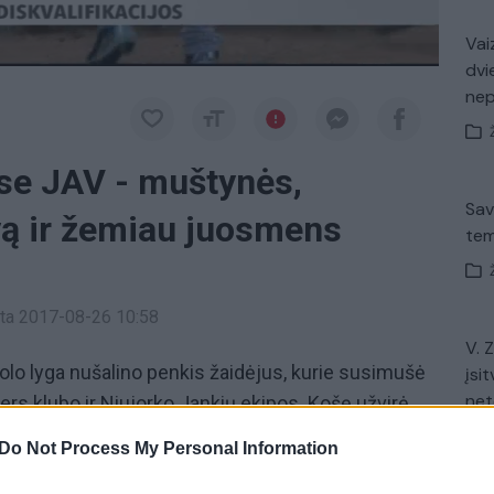
Vaiz
dvi
ne
se JAV - muštynės,
Sav
vą ir žemiau juosmens
tem
inta 2017-08-26 10:58
V. 
olo lyga nušalino penkis žaidėjus, kurie susimušė
įsit
net
ers klubo ir Niujorko Jankių ekipos. Košę užvirė
 kumščiu vožęs savo varžovui iš Niujorko. Ne
Do Not Process My Personal Information
p ne taip pavyko išskirti kitiems žaidėjams.