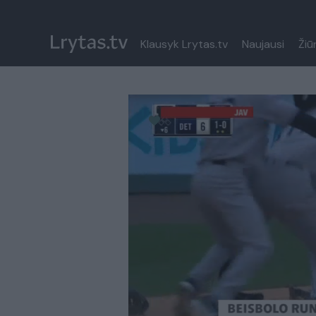
Klausyk Lrytas.tv
Naujausi
Žiū
Paremkite Ukrainą