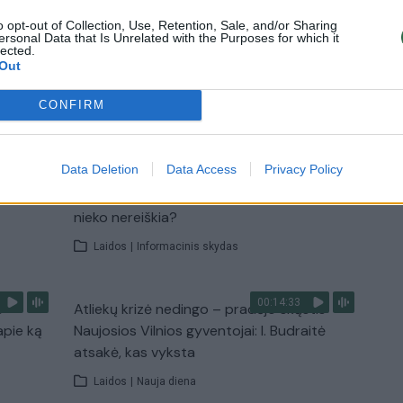
o opt-out of Collection, Use, Retention, Sale, and/or Sharing
u
Žinios
|
Pasaulis
ersonal Data that Is Unrelated with the Purposes for which it
lected.
Out
TV
CONFIRM
Visi įrašai
00:10:21
Data Deletion
Data Access
Privacy Policy
žo į
Kodėl apklausos internete ir politikų
jo
reitingai tarprinkiminiu laikotarpiu dažnai
nieko nereiškia?
Laidos
|
Informacinis skydas
00:14:33
s –
Atliekų krizė nedingo – pradėjo skųstis
apie ką
Naujosios Vilnios gyventojai: I. Budraitė
atsakė, kas vyksta
Laidos
|
Nauja diena