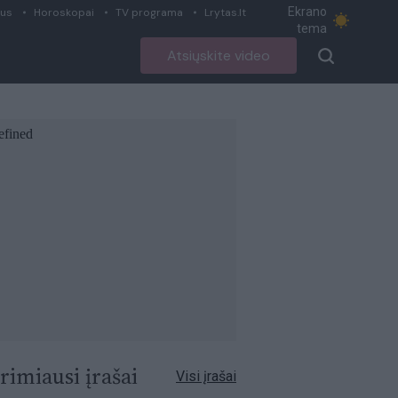
Ekrano
ius
Horoskopai
TV programa
Lrytas.lt
tema
Atsiųskite video
rimiausi įrašai
Visi įrašai