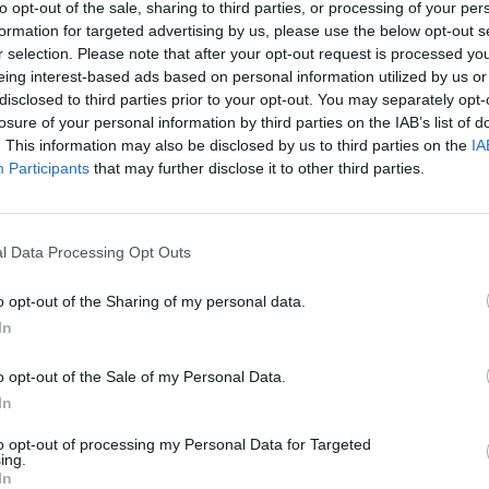
to opt-out of the sale, sharing to third parties, or processing of your per
Nuf
formation for targeted advertising by us, please use the below opt-out s
Varžybos
muštynės
JAV
Detroitas
Vak
r selection. Please note that after your opt-out request is processed y
eing interest-based ads based on personal information utilized by us or
s
Reporteris
disclosed to third parties prior to your opt-out. You may separately opt-
losure of your personal information by third parties on the IAB’s list of
. This information may also be disclosed by us to third parties on the
IA
Participants
that may further disclose it to other third parties.
Visi įrašai
l Data Processing Opt Outs
00:21:19
žo į
„Žinios“ 2026-08-08
o opt-out of the Sharing of my personal data.
jo
In
Laidos
|
Žinios
o opt-out of the Sale of my Personal Data.
In
to opt-out of processing my Personal Data for Targeted
3:57
00:00:40
 ir
Dronai Vokietijoje kelia vis daugiau
ing.
In
klausimų: du pastebėti virš karinės bazės