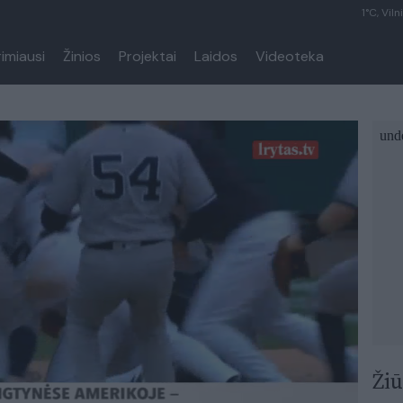
1°C, Viln
rimiausi
Žinios
Projektai
Laidos
Videoteka
Žiū