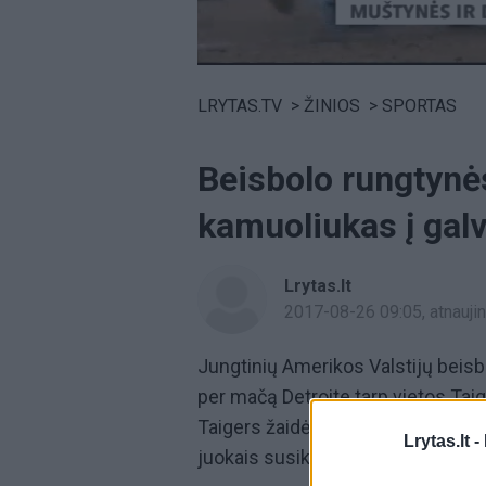
Volume
0%
LRYTAS.TV
>
ŽINIOS
>
SPORTAS
Beisbolo rungtynė
kamuoliukas į gal
Lrytas.lt
2017-08-26 09:05
, atnauj
Jungtinių Amerikos Valstijų beisb
per mačą Detroite tarp vietos Taig
Taigers žaidėjas Migelis Kabrera,
Lrytas.lt -
juokais susikibusius peštukus šiai