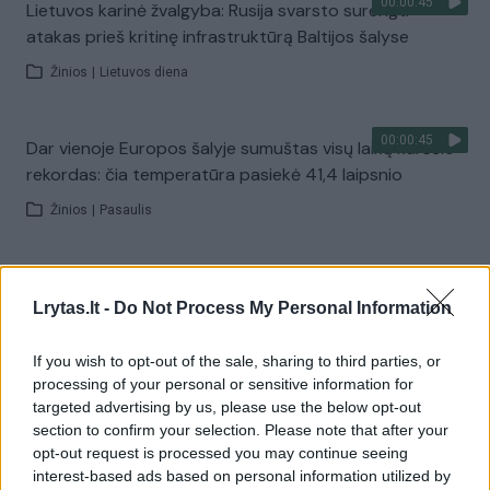
00:00:45
Lietuvos karinė žvalgyba: Rusija svarsto surengti
atakas prieš kritinę infrastruktūrą Baltijos šalyse
Žinios
|
Lietuvos diena
00:00:45
Dar vienoje Europos šalyje sumuštas visų laikų karščio
rekordas: čia temperatūra pasiekė 41,4 laipsnio
Žinios
|
Pasaulis
00:00:37
J. Olekas nelinkęs kritikuoti G. Nausėdos už neatvykimą
Lrytas.lt -
Do Not Process My Personal Information
atsisveikinti su K. Prunskiene: „Gyvenime pasitaiko
visokių situacijų“
If you wish to opt-out of the sale, sharing to third parties, or
Žinios
|
Lietuvos diena
processing of your personal or sensitive information for
targeted advertising by us, please use the below opt-out
section to confirm your selection. Please note that after your
Visi įrašai
opt-out request is processed you may continue seeing
interest-based ads based on personal information utilized by