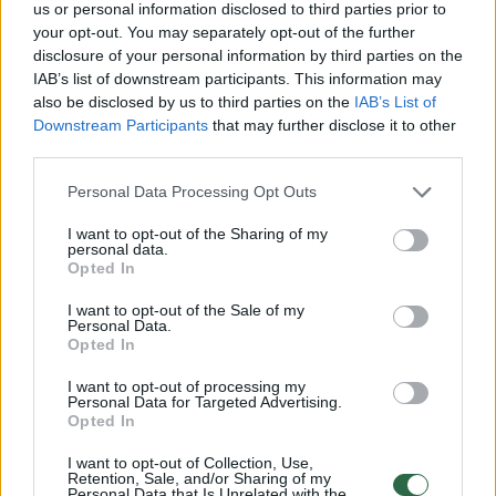
us or personal information disclosed to third parties prior to
your opt-out. You may separately opt-out of the further
Žiūrimiausi įrašai
disclosure of your personal information by third parties on the
IAB’s list of downstream participants. This information may
also be disclosed by us to third parties on the
IAB’s List of
Downstream Participants
that may further disclose it to other
00:00:49
Pateikė daugiau detalių apie iš tėvų paimtus šešis
third parties.
vaikus: jiems kilusi grėsmė
Personal Data Processing Opt Outs
Žinios
|
Lietuvos diena
I want to opt-out of the Sharing of my
personal data.
Opted In
00:00:30
Vaizdai iš tragiškos avarijos Vilniaus r.: dviejų moterų ir
vaiko gyvybių išgelbėti nepavyko
I want to opt-out of the Sale of my
Personal Data.
Opted In
Žinios
|
Lietuvos diena
I want to opt-out of processing my
Personal Data for Targeted Advertising.
00:00:59
Nufilmavo, kaip patvino Vilniaus Vakarinis aplinkkelis:
Opted In
vaizdas pribloškia
I want to opt-out of Collection, Use,
Retention, Sale, and/or Sharing of my
Žinios
|
Lietuvos diena
Personal Data that Is Unrelated with the