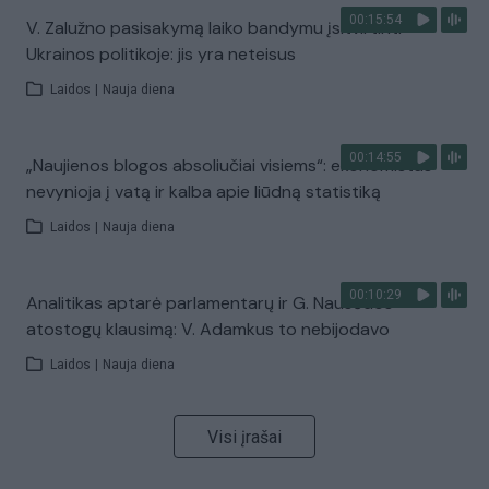
00:15:54
V. Zalužno pasisakymą laiko bandymu įsitvirtinti
Ukrainos politikoje: jis yra neteisus
Laidos
|
Nauja diena
00:14:55
„Naujienos blogos absoliučiai visiems“: ekonomistas
nevynioja į vatą ir kalba apie liūdną statistiką
Laidos
|
Nauja diena
00:10:29
Analitikas aptarė parlamentarų ir G. Nausėdos
atostogų klausimą: V. Adamkus to nebijodavo
Laidos
|
Nauja diena
Visi įrašai