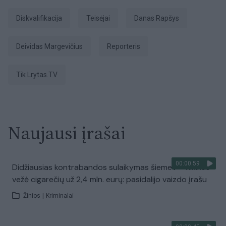
diskvalifikacija
teisėjai
Danas Rapšys
Deividas Margevičius
Reporteris
tik Lrytas.TV
Naujausi įrašai
00:00:59
Didžiausias kontrabandos sulaikymas šiemet – vilkikas
vežė cigarečių už 2,4 mln. eurų: pasidalijo vaizdo įrašu
Žinios
|
Kriminalai