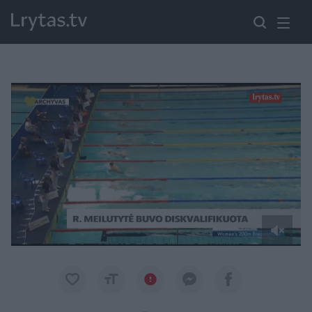
Paremkite Ukrainą