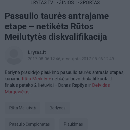
LRYTAS.TV
>
ŽINIOS
>
SPORTAS
Pasaulio taurės antrajame
etape – netikėta Rūtos
Meilutytės diskvalifikacija
Lrytas.lt
2017-08-06 12:46
, atnaujinta 2017-08-06 12:49
Berlyne prasidėjo plaukimo pasaulio taurės antrasis etapas,
kuriame
Rūta Meilutytė
netikėtai buvo diskalifikuota. Į
finalus pateko 2 lietuviai
Danas Rapšys ir
Deividas
–
Margevičius.
Rūta Meilutytė
Berlynas
pasaulio čempionatas
Plaukimas