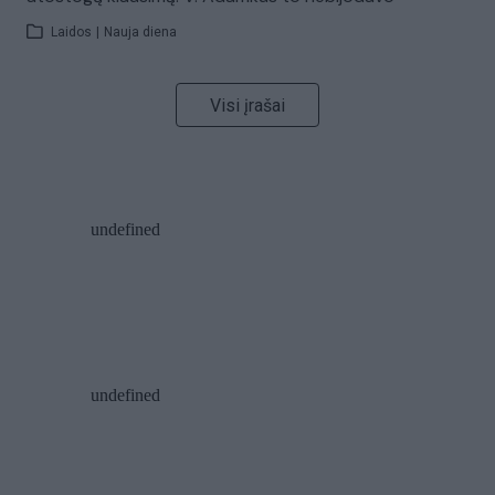
Laidos
|
Nauja diena
Visi įrašai