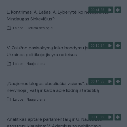
00:41:28
L. Kontrimas, A. Lašas, A. Lyberytė: ko nesupranta
Mindaugas Sinkevičius?
Laidos
|
Lietuva tiesiogiai
00:15:54
V. Zalužno pasisakymą laiko bandymu įsitvirtinti
Ukrainos politikoje: jis yra neteisus
Laidos
|
Nauja diena
00:14:55
„Naujienos blogos absoliučiai visiems“: ekonomistas
nevynioja į vatą ir kalba apie liūdną statistiką
Laidos
|
Nauja diena
00:10:29
Analitikas aptarė parlamentarų ir G. Nausėdos
atostogų klausimą: V. Adamkus to nebijodavo