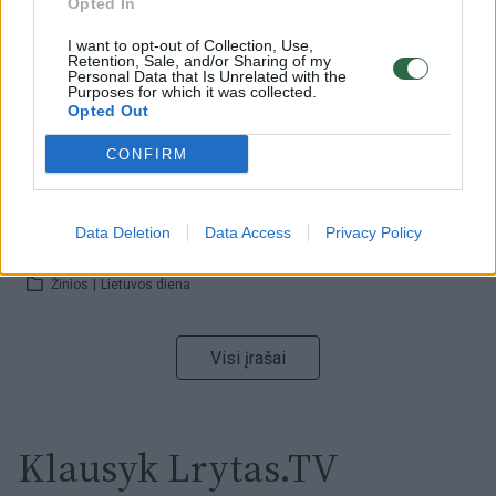
Opted In
Žinios
|
Lietuvos diena
I want to opt-out of Collection, Use,
Retention, Sale, and/or Sharing of my
00:00:59
Personal Data that Is Unrelated with the
Nufilmavo, kaip patvino Vilniaus Vakarinis aplinkkelis:
Purposes for which it was collected.
vaizdas pribloškia
Opted Out
Žinios
|
Lietuvos diena
CONFIRM
00:02:01
„Pagarba pirmajai premjerei“: pasidalijo jautriais
Data Deletion
Data Access
Privacy Policy
prisiminimais apie Kazimierą Prunskienę
Žinios
|
Lietuvos diena
Visi įrašai
Klausyk Lrytas.TV