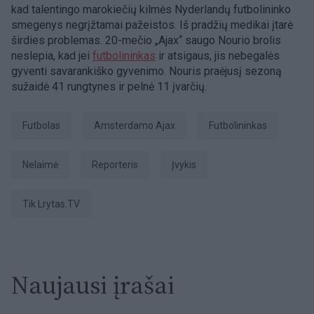
kad talentingo marokiečių kilmės Nyderlandų futbolininko
smegenys negrįžtamai pažeistos. Iš pradžių medikai įtarė
širdies problemas. 20-mečio „Ajax“ saugo Nourio brolis
neslepia, kad jei
futbolininkas
ir atsigaus, jis nebegalės
gyventi savarankiško gyvenimo. Nouris praėjusį sezoną
sužaidė 41 rungtynes ir pelnė 11 įvarčių.
Futbolas
Amsterdamo Ajax
futbolininkas
Nelaimė
Reporteris
įvykis
tik Lrytas.TV
Naujausi įrašai