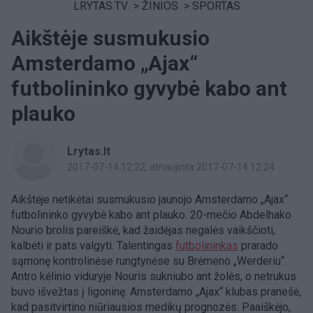
LRYTAS.TV
>
ŽINIOS
>
SPORTAS
Aikštėje susmukusio
Amsterdamo „Ajax“
futbolininko gyvybė kabo ant
plauko
Lrytas.lt
2017-07-14 12:22
, atnaujinta 2017-07-14 12:24
Aikštėje netikėtai susmukusio jaunojo Amsterdamo „Ajax“
futbolininko gyvybė kabo ant plauko. 20-mečio Abdelhako
Nourio brolis pareiškė, kad žaidėjas negalės vaikščioti,
kalbėti ir pats valgyti. Talentingas
futbolininkas
prarado
sąmonę kontrolinėse rungtynėse su Brėmeno „Werderiu“.
Antro kėlinio viduryje Nouris sukniubo ant žolės, o netrukus
buvo išvežtas į ligoninę. Amsterdamo „Ajax“ klubas pranešė,
kad pasitvirtino niūriausios medikų prognozės. Paaiškėjo,