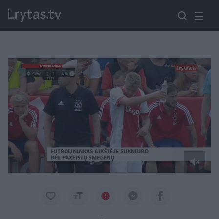
Paremkite Ukrainą