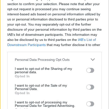
Mindaugas Sinkevičius?
section to confirm your selection. Please note that after your
opt-out request is processed you may continue seeing
Laidos
|
Lietuva tiesiogiai
interest-based ads based on personal information utilized by
us or personal information disclosed to third parties prior to
your opt-out. You may separately opt-out of the further
Visi įrašai
disclosure of your personal information by third parties on the
IAB’s list of downstream participants. This information may
also be disclosed by us to third parties on the
IAB’s List of
Downstream Participants
that may further disclose it to other
Žiūrimiausi įrašai
third parties.
Personal Data Processing Opt Outs
00:00:49
Pateikė daugiau detalių apie iš tėvų paimtus šešis
I want to opt-out of the Sharing of my
vaikus: jiems kilusi grėsmė
personal data.
Opted In
Žinios
|
Lietuvos diena
I want to opt-out of the Sale of my
Personal Data.
Opted In
00:00:30
Vaizdai iš tragiškos avarijos Vilniaus r.: dviejų moterų ir
vaiko gyvybių išgelbėti nepavyko
I want to opt-out of processing my
Personal Data for Targeted Advertising.