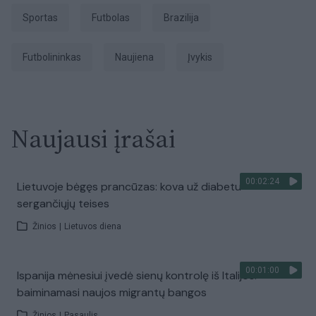
sportas
Futbolas
Brazilija
futbolininkas
naujiena
įvykis
Naujausi įrašai
00:02:24
Lietuvoje bėgęs prancūzas: kova už diabetu
sergančiųjų teises
Žinios
|
Lietuvos diena
00:01:00
Ispanija mėnesiui įvedė sienų kontrolę iš Italijos:
baiminamasi naujos migrantų bangos
Žinios
|
Pasaulis