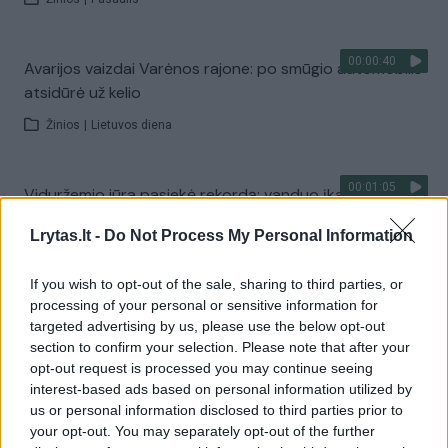
00:00:40
Avarijos vaizdai Varėnos rajone: po smūgio automobilis
atsidūrė už kelio
Žinios
|
Lietuvos diena
00:01:05
Viduržemio jūra pasiekė rekordą: vanduo įkaito iki 33
laipsnių
Lrytas.lt -
Do Not Process My Personal Information
Žinios
|
Pasaulis
If you wish to opt-out of the sale, sharing to third parties, or
processing of your personal or sensitive information for
Visi įrašai
targeted advertising by us, please use the below opt-out
section to confirm your selection. Please note that after your
opt-out request is processed you may continue seeing
interest-based ads based on personal information utilized by
Žiūrimiausi įrašai
us or personal information disclosed to third parties prior to
your opt-out. You may separately opt-out of the further