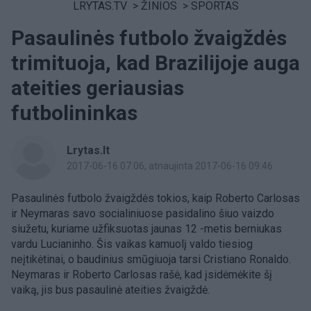
LRYTAS.TV
>
ŽINIOS
>
SPORTAS
Pasaulinės futbolo žvaigždės
trimituoja, kad Brazilijoje auga
ateities geriausias
futbolininkas
Lrytas.lt
2017-06-16 07:06
, atnaujinta 2017-06-16 09:46
Pasaulinės futbolo žvaigždės tokios, kaip Roberto Carlosas
ir Neymaras savo socialiniuose pasidalino šiuo vaizdo
siužetu, kuriame užfiksuotas jaunas 12 -metis berniukas
vardu Lucianinho. Šis vaikas kamuolį valdo tiesiog
neįtikėtinai, o baudinius smūgiuoja tarsi Cristiano Ronaldo.
Neymaras ir Roberto Carlosas rašė, kad įsidėmėkite šį
vaiką, jis bus pasaulinė ateities žvaigždė.