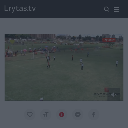
Paremkite Ukrainą