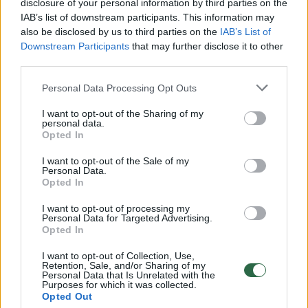
disclosure of your personal information by third parties on the
IAB’s list of downstream participants. This information may
00:00:30
Vaizdai iš tragiškos avarijos Vilniaus r.: dviejų moterų ir
also be disclosed by us to third parties on the
IAB’s List of
vaiko gyvybių išgelbėti nepavyko
Downstream Participants
that may further disclose it to other
third parties.
Žinios
|
Lietuvos diena
Personal Data Processing Opt Outs
00:00:57
Savaitės vidurys nusimato karštas: temperatūra kils iki
I want to opt-out of the Sharing of my
personal data.
32 laipsnių šilumos
Opted In
Žinios
|
Orai
I want to opt-out of the Sale of my
Personal Data.
Opted In
00:15:54
V. Zalužno pasisakymą laiko bandymu įsitvirtinti
I want to opt-out of processing my
Ukrainos politikoje: jis yra neteisus
Personal Data for Targeted Advertising.
Opted In
Laidos
|
Nauja diena
I want to opt-out of Collection, Use,
Retention, Sale, and/or Sharing of my
Personal Data that Is Unrelated with the
00:00:59
Nufilmavo, kaip patvino Vilniaus Vakarinis aplinkkelis:
Purposes for which it was collected.
Opted Out
vaizdas pribloškia