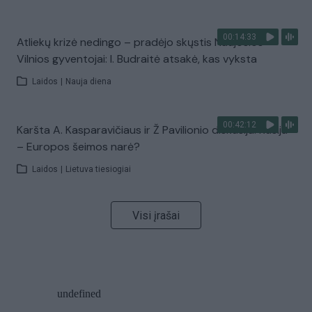
00:14:33
Atliekų krizė nedingo – pradėjo skųstis Naujosios
Vilnios gyventojai: I. Budraitė atsakė, kas vyksta
Laidos
|
Nauja diena
00:42:12
Karšta A. Kasparavičiaus ir Ž Pavilionio diskusija: Rusija
– Europos šeimos narė?
Laidos
|
Lietuva tiesiogiai
Visi įrašai