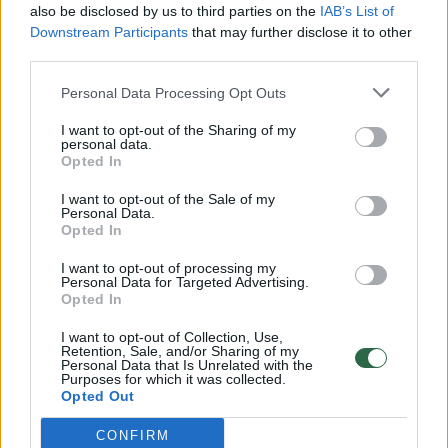
also be disclosed by us to third parties on the
IAB’s List of
Žinios
|
Lietuvos diena
Downstream Participants
that may further disclose it to other
third parties.
00:00:57
Savaitės vidurys nusimato karštas: temperatūra kils iki
Personal Data Processing Opt Outs
32 laipsnių šilumos
I want to opt-out of the Sharing of my
personal data.
Žinios
|
Orai
Opted In
I want to opt-out of the Sale of my
00:15:54
Personal Data.
V. Zalužno pasisakymą laiko bandymu įsitvirtinti
Opted In
Ukrainos politikoje: jis yra neteisus
I want to opt-out of processing my
Laidos
|
Nauja diena
Personal Data for Targeted Advertising.
Opted In
I want to opt-out of Collection, Use,
00:00:57
Sinoptikai atsakė, kokiais orais užbaigsime darbo
Retention, Sale, and/or Sharing of my
Personal Data that Is Unrelated with the
savaitę: karščiai atsitrauks
Purposes for which it was collected.
Opted Out
Žinios
|
Orai
CONFIRM