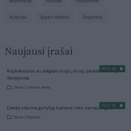
Miunchenas
Futbolas
futbolininkai
aistruolis
Bayern Athletic
Reporteris
Naujausi įrašai
00:01:44
Rupkalviuose su dalgiais stojo į kovą: paskelbti Metų
šienpjoviai
Žinios
|
Lietuvos diena
00:02:40
Danija stiprina gynybą: kariams teks tarnauti ilgiau
Žinios
|
Pasaulis