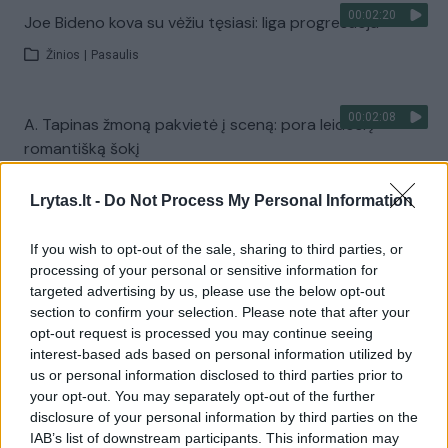
00:02:20
Joe Bideno kova su vėžiu tęsiasi: liga progresuoja
Žinios
|
Pasaulis
00:02:08
A. Tapinas žmoną pakvietė į sceną: pora leidosi į
romantišką šokį
Žinios
|
Pramogos
Lrytas.lt -
Do Not Process My Personal Information
Visi įrašai
If you wish to opt-out of the sale, sharing to third parties, or
processing of your personal or sensitive information for
targeted advertising by us, please use the below opt-out
section to confirm your selection. Please note that after your
Žiūrimiausi įrašai
opt-out request is processed you may continue seeing
interest-based ads based on personal information utilized by
us or personal information disclosed to third parties prior to
your opt-out. You may separately opt-out of the further
00:00:30
Vaizdai iš tragiškos avarijos Vilniaus r.: dviejų moterų ir
disclosure of your personal information by third parties on the
vaiko gyvybių išgelbėti nepavyko
IAB’s list of downstream participants. This information may