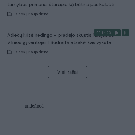
tarnybos primena: štai apie ką būtina pasikalbėti
Laidos
|
Nauja diena
00:14:33
Atliekų krizė nedingo – pradėjo skųstis Naujosios
Vilnios gyventojai: I. Budraitė atsakė, kas vyksta
Laidos
|
Nauja diena
Visi įrašai