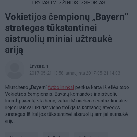
LRYTAS.TV
>
ŽINIOS
>
SPORTAS
Vokietijos čempionų „Bayern“
strategas tūkstantinei
aistruolių miniai užtraukė
ariją
Lrytas.lt
2017-05-21 13:58
, atnaujinta 2017-05-21 14:03
Miuncheno „Bayern“
futbolininkai
penktą kartą iš eilės tapo
Vokietijos čempionais. Bavarų komandos ir aistruolių
triumfą šventė stadione, vėliau Miuncheno centre, kur alus
liejosi laisvai. Iki dar vieno trofėjaus komandą atvedęs
strategas iš Italijos tūkstantinei aistruolių armijai sutraukė
ariją.