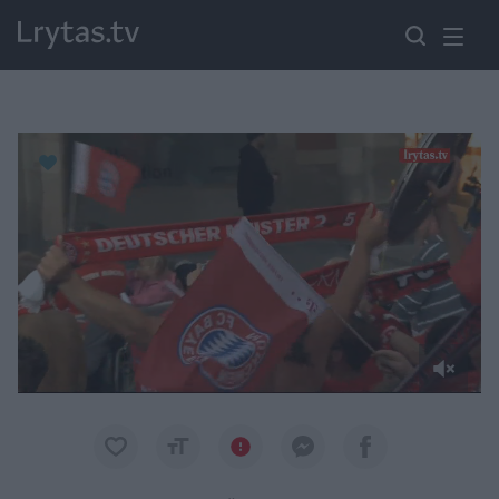
Paremkite Ukrainą