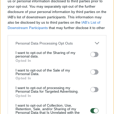
us or personal information disclosed to third parties prior to
your opt-out. You may separately opt-out of the further
Žiūrimiausi įrašai
disclosure of your personal information by third parties on the
IAB’s list of downstream participants. This information may
also be disclosed by us to third parties on the
IAB’s List of
Downstream Participants
that may further disclose it to other
00:00:30
Vaizdai iš tragiškos avarijos Vilniaus r.: dviejų moterų ir
third parties.
vaiko gyvybių išgelbėti nepavyko
Personal Data Processing Opt Outs
Žinios
|
Lietuvos diena
I want to opt-out of the Sharing of my
personal data.
Opted In
00:00:57
Savaitės vidurys nusimato karštas: temperatūra kils iki
32 laipsnių šilumos
I want to opt-out of the Sale of my
Personal Data.
Žinios
|
Orai
Opted In
I want to opt-out of processing my
Personal Data for Targeted Advertising.
00:15:54
V. Zalužno pasisakymą laiko bandymu įsitvirtinti
Opted In
Ukrainos politikoje: jis yra neteisus
I want to opt-out of Collection, Use,
Retention, Sale, and/or Sharing of my
Laidos
|
Nauja diena
Personal Data that Is Unrelated with the