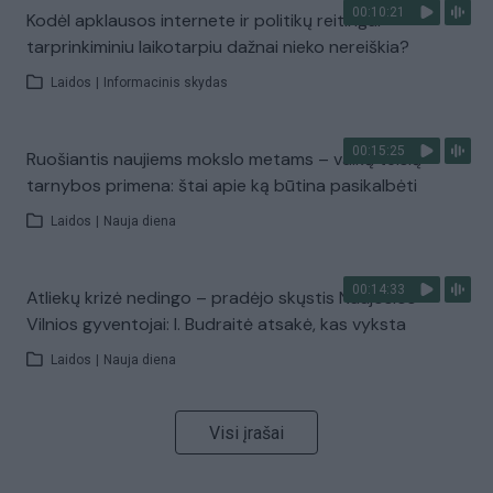
00:10:21
Kodėl apklausos internete ir politikų reitingai
tarprinkiminiu laikotarpiu dažnai nieko nereiškia?
Laidos
|
Informacinis skydas
00:15:25
Ruošiantis naujiems mokslo metams – vaikų teisių
tarnybos primena: štai apie ką būtina pasikalbėti
Laidos
|
Nauja diena
00:14:33
Atliekų krizė nedingo – pradėjo skųstis Naujosios
Vilnios gyventojai: I. Budraitė atsakė, kas vyksta
Laidos
|
Nauja diena
Visi įrašai