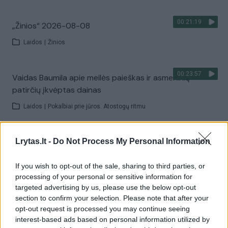
00:21:19
„Žinios“ 2026-08-08
Laidos
|
Žinios
00:23:57
Vaidas Baumila apie meilės paieškas ir asmeninių
patirčių įkvėptas dainas
Laidos
|
Pokalbiai prie jūros. Atostogų ritmu
00:00:40
Dronai Vokietijoje kelia vis daugiau klausimų: du
Lrytas.lt -
Do Not Process My Personal Information
pastebėti virš karinės bazės
If you wish to opt-out of the sale, sharing to third parties, or
Žinios
|
Pasaulis
processing of your personal or sensitive information for
targeted advertising by us, please use the below opt-out
section to confirm your selection. Please note that after your
Visi įrašai
opt-out request is processed you may continue seeing
interest-based ads based on personal information utilized by