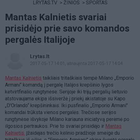
LRYTAS.TV
>
ŽINIOS
>
SPORTAS
Mantas Kalnietis svariai
prisidėjo prie savo komandos
pergalės Italijoje
Lrytas.lt
2017-05-17 14:01
, atnaujinta 2017-05-17 14:04
Mantas Kalnietis
taikliais tritaškiais tempė Milano „Emporio
Armani" komandą į pergalę Italijos krepšinio lygos
ketvirtfinalio rungtynėse. Serijoje iki trijų pergalių lietuvio
atstovaujama ekipa išsiveržė į priekį akistatoje su Kapo
„D'Orlando“ krepšininkais. Iki pusfinalio „Emporio Armani"
komandai trūksta vienos pergalės. Trečiose serijos
rungtynėse išvykoje Milano kariauna iniciatyvą perėmė po
ilgosios pertraukos. Prie to svariai prisidėjo ir
Mantas
Kalnietis.
Įžaidėjas trečio kėlinio pradžioje smeigė du
tritaškius iš eilės, o "Emporio Armnani" ekipa šventė pergalę