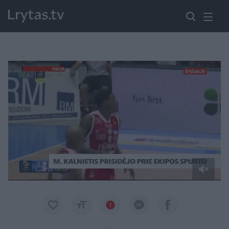
Paremkite Ukrainą