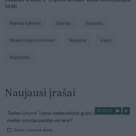
94:80.
Mantas Kalnietis
Sportas
Krepšinis
Milano Emporio Armani
naujiena
įvykis
Reporteris
Naujausi įrašai
00:42:29
Tadas Gryn ir Toma Vaškevičiūtė grįžo į praeitį: kodėl jų
meilės istorija padėjo ekrane?
Žinios
|
Lietuvos diena