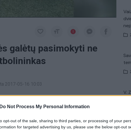
Vaiz
dvi
ne
kės galėtų pasimokyti ne
Sav
tbolininkas
tem
inta 2017-05-16 10:03
V. 
nkė, šiuo metu žaidžianti studentų lygoje. Internete
įsit
net
imirkomis, kuriose matoma sudėtinga ir
Do Not Process My Personal Information
 bei taiklumas.
to opt-out of the sale, sharing to third parties, or processing of your per
formation for targeted advertising by us, please use the below opt-out s