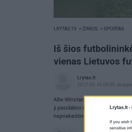
Volume
0%
LRYTAS.TV
>
ŽINIOS
>
SPORTAS
Iš šios futbolinin
vienas Lietuvos fu
Lrytas.lt
2017-05-16 09:50
, atnauj
Allie Winstanley yra JAV futbolini
ji pasidalino savo treniruočių ak
Lrytas.lt -
nepriekaištinga varymosi technika
If you wish 
sensitive in