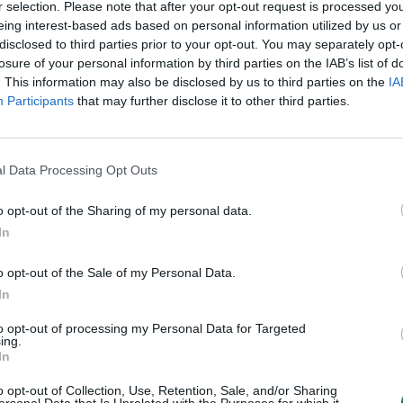
lininkės
Mergina
Sportas
r selection. Please note that after your opt-out request is processed y
K. 
eing interest-based ads based on personal information utilized by us or
jau
disclosed to third parties prior to your opt-out. You may separately opt-
buv
losure of your personal information by third parties on the IAB’s list of
žen
. This information may also be disclosed by us to third parties on the
IA
Participants
that may further disclose it to other third parties.
Visi įrašai
00:21:19
žo į
„Žinios“ 2026-08-08
l Data Processing Opt Outs
jo
Laidos
|
Žinios
o opt-out of the Sharing of my personal data.
In
o opt-out of the Sale of my Personal Data.
In
3:57
00:00:40
 ir
Dronai Vokietijoje kelia vis daugiau
klausimų: du pastebėti virš karinės bazės
to opt-out of processing my Personal Data for Targeted
ing.
u
Žinios
|
Pasaulis
In
o opt-out of Collection, Use, Retention, Sale, and/or Sharing
ersonal Data that Is Unrelated with the Purposes for which it