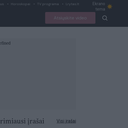
Ekrano
ius
Horoskopai
TV programa
Lrytas.lt
tema
Atsiųskite video
rimiausi įrašai
Visi įrašai