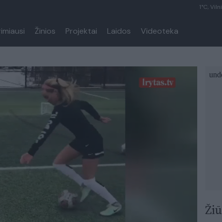
1°C, Viln
rimiausi
Žinios
Projektai
Laidos
Videoteka
Žiū