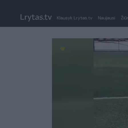
Klausyk Lrytas.tv
Naujausi
Žiū
Paremkite Ukrainą