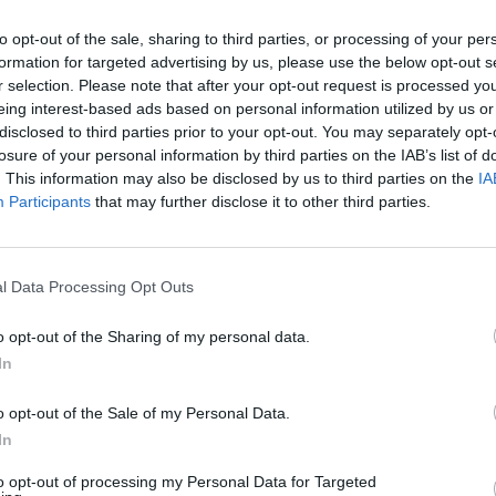
išimtį. Romos turnyro rengėjai suteikė Šarapovai
aut
iejų pažaisti teniso.
to opt-out of the sale, sharing to third parties, or processing of your per
formation for targeted advertising by us, please use the below opt-out s
r selection. Please note that after your opt-out request is processed y
 Šarapova
Tenisas
moterų tenisas
eing interest-based ads based on personal information utilized by us or
disclosed to third parties prior to your opt-out. You may separately opt-
losure of your personal information by third parties on the IAB’s list of
. This information may also be disclosed by us to third parties on the
IA
Participants
that may further disclose it to other third parties.
Visi įrašai
l Data Processing Opt Outs
o opt-out of the Sharing of my personal data.
0:57
00:42:12
aigsime
Karšta A. Kasparavičiaus ir Ž Pavilionio
In
diskusija: Rusija – Europos šeimos narė?
o opt-out of the Sale of my Personal Data.
Laidos
|
Lietuva tiesiogiai
In
to opt-out of processing my Personal Data for Targeted
2:33
00:04:00