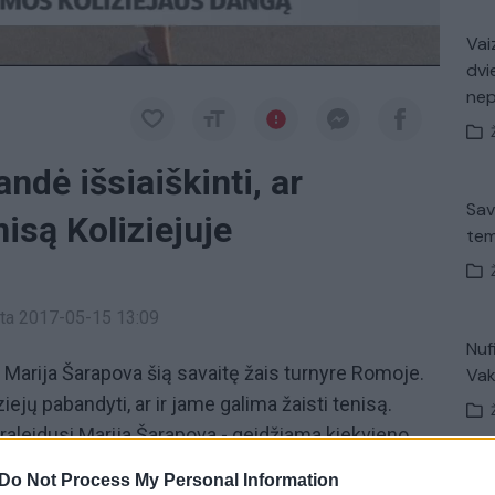
Vaiz
dvi
ne
ndė išsiaiškinti, ar
Sav
isą Koliziejuje
tem
inta 2017-05-15 13:09
Nuf
i Marija Šarapova šią savaitę žais turnyre Romoje.
Vak
ziejų pabandyti, ar ir jame galima žaisti tenisą.
aleidusi Marija Šarapova - geidžiama kiekvieno
o reitingo, rusė nepatenka į prestižinius turnyrus,
Do Not Process My Personal Information
Avar