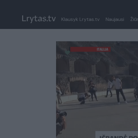
Klausyk Lrytas.tv
Naujausi
Žiū
Paremkite Ukrainą