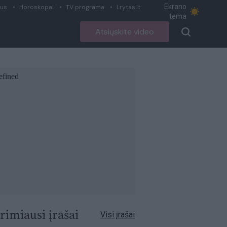
Ekrano
ius
Horoskopai
TV programa
Lrytas.lt
tema
Atsiųskite video
rimiausi įrašai
Visi įrašai