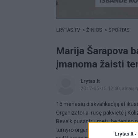
Volume
0%
LRYTAS.TV
>
ŽINIOS
>
SPORTAS
Marija Šarapova ba
įmanoma žaisti ten
Lrytas.lt
2017-05-15 12:40
, atnauj
15 mėnesių diskvafikaciją atlikus
Organizatoriai rusę pakvietė į Koli
Beveik pusantrų metų be teniso pr
turnyro organizatorių. Dėl itin žem
Lrytas.lt -