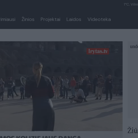
1°C, Viln
rimiausi
Žinios
Projektai
Laidos
Videoteka
Žiū