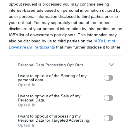
opt-out request is processed you may continue seeing
interest-based ads based on personal information utilized by
Visi įrašai
us or personal information disclosed to third parties prior to
your opt-out. You may separately opt-out of the further
disclosure of your personal information by third parties on the
IAB’s list of downstream participants. This information may
Žiūrimiausi įrašai
also be disclosed by us to third parties on the
IAB’s List of
Downstream Participants
that may further disclose it to other
third parties.
00:00:49
Personal Data Processing Opt Outs
Pateikė daugiau detalių apie iš tėvų paimtus šešis
vaikus: jiems kilusi grėsmė
I want to opt-out of the Sharing of my
personal data.
Žinios
|
Lietuvos diena
Opted In
I want to opt-out of the Sale of my
Personal Data.
00:00:30
Vaizdai iš tragiškos avarijos Vilniaus r.: dviejų moterų ir
Opted In
vaiko gyvybių išgelbėti nepavyko
I want to opt-out of processing my
Žinios
|
Lietuvos diena
Personal Data for Targeted Advertising.
Opted In