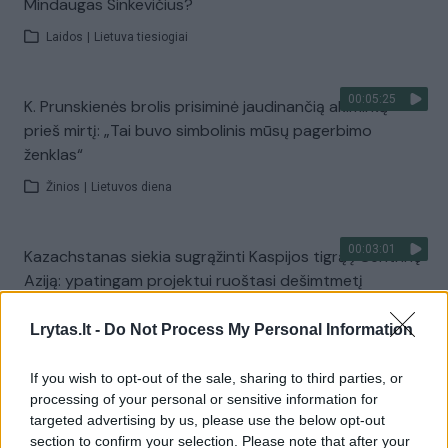
Mindaugas Sinkevičius?
Laidos
|
Lietuva tiesiogiai
00:05:25
K. Prunskienės brolis prisiminė jaudinančią akimirką
prieš mirtį: „Tai buvo simbolinis mūsų pagerbimo
ženklas“
Žinios
|
Lietuvos diena
00:03:01
Kazachstanas siekia sugrąžinti Kaspijos tigrą į Centrinę
Aziją: ypatingam projektui ruoštasi dešimtmetį
Žinios
|
Pasaulis
Lrytas.lt -
Do Not Process My Personal Information
00:03:41
If you wish to opt-out of the sale, sharing to third parties, or
Mėsainių mėgėjus kviečia nepražiopsoti festivalio
processing of your personal or sensitive information for
Vilniuje: atskleidė populiariausią paruošimo būdą
targeted advertising by us, please use the below opt-out
Žinios
|
Lietuvos diena
section to confirm your selection. Please note that after your