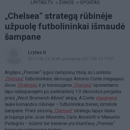
LRYTAS.TV
>
ŽINIOS
>
SPORTAS
„Chelsea“ strategą rūbinėje
užpuolę futbolininkai išmaudė
šampane
Lrytas.lt
2017-05-13 16:49
, atnaujinta 2017-05-13 17:01
Anglijos „Premier“ lygos čempionų titulą su Londono
„Chelsea“
futbolininkais iškovojęs Antonio Conte mėgaujasi
šlove.
Strategas
ir jo treniruojama
„Chelsea“
oponentams
tapo nebepavejami po penktadienį 1:0 iškovotos pergalės
prieš „West Bromwich Albion“ ekipą. A.Conte
staigmena
laukė komandos rūbinėje – futbolininkai trenerį išmirkdė
šampane. Prieš sezoną
„Chelsea“
strategu tapęs italas
prisijungė prie Jose Mourinho, Carlo Ancelotti ir Manuelio
Pellegrini – būtent šie treneriai yra triumfavę „Premier“
lygoje jau pirmaisiais metais.