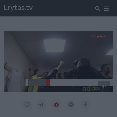
Paremkite Ukrainą