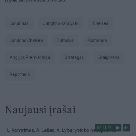
Londonas
Jungtinė Karalystė
Chelsea
Londono Chelsea
Futbolas
Komanda
Anglijos Premier lyga
strategas
staigmena
Reporteris
Naujausi įrašai
00:41:28
L. Kontrimas, A. Lašas, A. Lyberytė: ko nesupranta