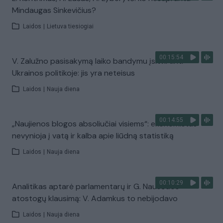
Mindaugas Sinkevičius?
Laidos
|
Lietuva tiesiogiai
00:15:54
V. Zalužno pasisakymą laiko bandymu įsitvirtinti
Ukrainos politikoje: jis yra neteisus
Laidos
|
Nauja diena
00:14:55
„Naujienos blogos absoliučiai visiems“: ekonomistas
nevynioja į vatą ir kalba apie liūdną statistiką
Laidos
|
Nauja diena
00:10:29
Analitikas aptarė parlamentarų ir G. Nausėdos
atostogų klausimą: V. Adamkus to nebijodavo
Laidos
|
Nauja diena