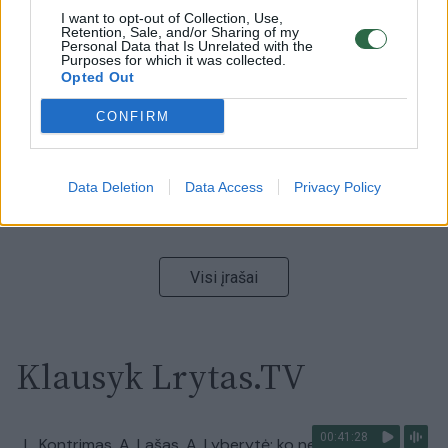
I want to opt-out of Collection, Use,
00:00:59
Nufilmavo, kaip patvino Vilniaus Vakarinis aplinkkelis:
Retention, Sale, and/or Sharing of my
Personal Data that Is Unrelated with the
vaizdas pribloškia
Purposes for which it was collected.
Opted Out
Žinios
|
Lietuvos diena
CONFIRM
00:02:01
„Pagarba pirmajai premjerei“: pasidalijo jautriais
prisiminimais apie Kazimierą Prunskienę
Data Deletion
Data Access
Privacy Policy
Žinios
|
Lietuvos diena
Visi įrašai
Klausyk Lrytas.TV
00:41:28
L. Kontrimas, A. Lašas, A. Lyberytė: ko nesupranta