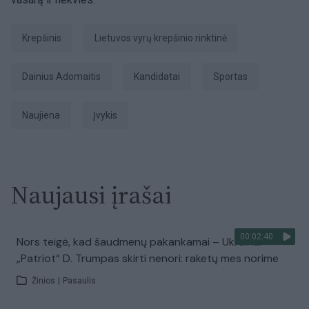
Krepšinis
Lietuvos vyrų krepšinio rinktinė
Dainius Adomaitis
kandidatai
Sportas
naujiena
įvykis
Naujausi įrašai
00:02:40
Nors teigė, kad šaudmenų pakankamai – Ukrainai
„Patriot“ D. Trumpas skirti nenori: raketų mes norime
Žinios
|
Pasaulis