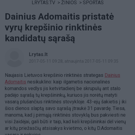
LRYTAS.TV
>
ŽINIOS
>
SPORTAS
Dainius Adomaitis pristatė
vyrų krepšinio rinktinės
kandidatų sąrašą
Lrytas.lt
2017-05-11 09:28
, atnaujinta 2017-05-11 09:35
Naujasis Lietuvos krepšinio rinktinės strategas
Dainius
Adomaitis
nesikuklino: kaip ilgametis nacionalinės
komandos vedlys jis ketvirtadienį be skrupulų ant stalo
padėjo sąrašą tų krepšininkų, kuriuos jis norėtų matyti
vasarą plušančius rinktinės stovykloje. 43-ejų šakietis į iki
šios dienos slaptą savo sąrašą įtraukė 31 pavardę. Tiesa,
manoma, kad į pirmąją rinktinės stovyklą bus pakviesti ne
visi žaidėjai, gali būti ir taip, kad keli krepšininkai dėl vienų
ar kitų priežasčių atsisakys kvietimo, o kitų D.Adomaitis
vasarą ir nekvies.