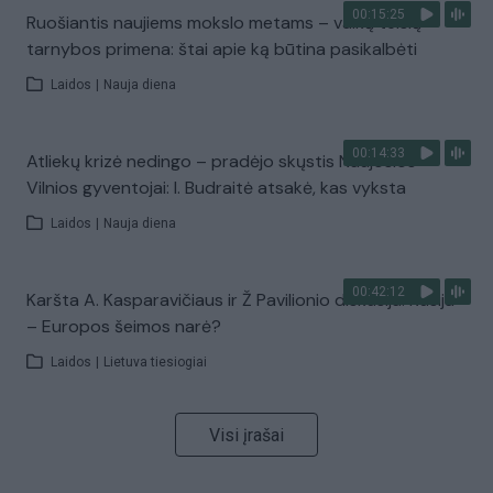
00:15:25
Ruošiantis naujiems mokslo metams – vaikų teisių
tarnybos primena: štai apie ką būtina pasikalbėti
Laidos
|
Nauja diena
00:14:33
Atliekų krizė nedingo – pradėjo skųstis Naujosios
Vilnios gyventojai: I. Budraitė atsakė, kas vyksta
Laidos
|
Nauja diena
00:42:12
Karšta A. Kasparavičiaus ir Ž Pavilionio diskusija: Rusija
– Europos šeimos narė?
Laidos
|
Lietuva tiesiogiai
Visi įrašai