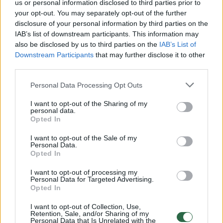
us or personal information disclosed to third parties prior to
your opt-out. You may separately opt-out of the further
Žiūrimiausi įrašai
disclosure of your personal information by third parties on the
IAB’s list of downstream participants. This information may
also be disclosed by us to third parties on the
IAB’s List of
Downstream Participants
that may further disclose it to other
00:00:30
Vaizdai iš tragiškos avarijos Vilniaus r.: dviejų moterų ir
third parties.
vaiko gyvybių išgelbėti nepavyko
Personal Data Processing Opt Outs
Žinios
|
Lietuvos diena
I want to opt-out of the Sharing of my
personal data.
Opted In
00:00:57
Savaitės vidurys nusimato karštas: temperatūra kils iki
32 laipsnių šilumos
I want to opt-out of the Sale of my
Personal Data.
Žinios
|
Orai
Opted In
I want to opt-out of processing my
Personal Data for Targeted Advertising.
00:00:59
Nufilmavo, kaip patvino Vilniaus Vakarinis aplinkkelis:
Opted In
vaizdas pribloškia
I want to opt-out of Collection, Use,
Retention, Sale, and/or Sharing of my
Žinios
|
Lietuvos diena
Personal Data that Is Unrelated with the