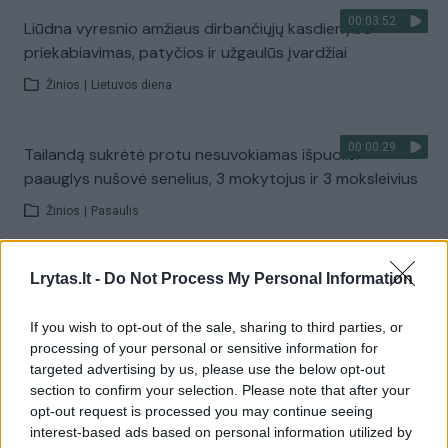
00:03:52
Liūdna vyresnio amžiaus dirbančiųjų kasdienybė –
priekabiavimas, patyčios ir užgaulūs įvardžiai
Žinios
|
Lietuvos diena
00:00:29
Tailandą sukrėtė protu nesuvokiamas išpuolis:
paauglys nušovė senelius, 3 mokytojus ir 3 moksleivius
Žinios
|
Pasaulis
00:02:08
Aukštaitijos pučiamųjų orkestras Nyderlanduose
Lrytas.lt -
Do Not Process My Personal Information
apgynė čempionų vardą
If you wish to opt-out of the sale, sharing to third parties, or
Žinios
|
Lietuvos diena
processing of your personal or sensitive information for
targeted advertising by us, please use the below opt-out
section to confirm your selection. Please note that after your
Visi įrašai
opt-out request is processed you may continue seeing
interest-based ads based on personal information utilized by