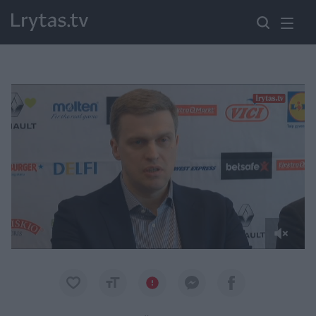
Paremkite Ukrainą