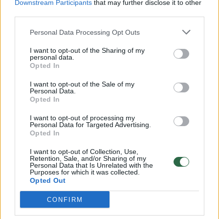
Downstream Participants
that may further disclose it to other
00:00:57
Savaitės vidurys nusimato karštas: temperatūra kils iki
third parties.
32 laipsnių šilumos
Personal Data Processing Opt Outs
Žinios
|
Orai
I want to opt-out of the Sharing of my
personal data.
Opted In
00:15:54
V. Zalužno pasisakymą laiko bandymu įsitvirtinti
Ukrainos politikoje: jis yra neteisus
I want to opt-out of the Sale of my
Personal Data.
Laidos
|
Nauja diena
Opted In
I want to opt-out of processing my
Personal Data for Targeted Advertising.
00:05:25
K. Prunskienės brolis prisiminė jaudinančią akimirką
Opted In
prieš mirtį: „Tai buvo simbolinis mūsų pagerbimo
I want to opt-out of Collection, Use,
ženklas“
Retention, Sale, and/or Sharing of my
Personal Data that Is Unrelated with the
Žinios
|
Lietuvos diena
Purposes for which it was collected.
Opted Out
CONFIRM
Visi įrašai