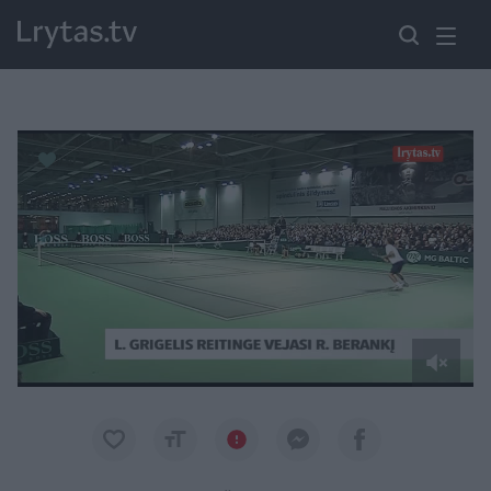
Paremkite Ukrainą