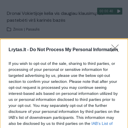
00:00:40
Dronai Vokietijoje kelia vis daugiau klausimų: du
pastebėti virš karinės bazės
Žinios
|
Pasaulis
Visi įrašai
Lrytas.lt -
Do Not Process My Personal Information
If you wish to opt-out of the sale, sharing to third parties, or
processing of your personal or sensitive information for
Žiūrimiausi įrašai
targeted advertising by us, please use the below opt-out
section to confirm your selection. Please note that after your
opt-out request is processed you may continue seeing
interest-based ads based on personal information utilized by
00:00:30
Vaizdai iš tragiškos avarijos Vilniaus r.: dviejų moterų ir
us or personal information disclosed to third parties prior to
vaiko gyvybių išgelbėti nepavyko
your opt-out. You may separately opt-out of the further
disclosure of your personal information by third parties on the
Žinios
|
Lietuvos diena
IAB’s list of downstream participants. This information may
also be disclosed by us to third parties on the
IAB’s List of