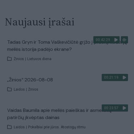
Naujausi įrašai
00:42:29
Tadas Gryn ir Toma Vaškevičiūtė grįžo į praeitį: kodėl jų
meilės istorija padėjo ekrane?
Žinios
|
Lietuvos diena
00:21:19
„Žinios“ 2026-08-08
Laidos
|
Žinios
00:23:57
Vaidas Baumila apie meilės paieškas ir asmeninių
patirčių įkvėptas dainas
Laidos
|
Pokalbiai prie jūros. Atostogų ritmu