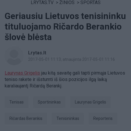
LRYTAS.TV
>
ŽINIOS
>
SPORTAS
Geriausiu Lietuvos tenisininku
tituluojamo Ričardo Berankio
šlovė blėsta
Lrytas.lt
2017-05-01 11:13
, atnaujinta 2017-05-01 11:16
Laurynas Grigelis
jau kitą savaitę gali tapti pirmąja Lietuvos
teniso rakete ir išstumti iš šios pozicijos ilgą laiką
karaliaujantį Ričardą Berankį.
Tenisas
sportininkas
Laurynas Grigelis
Ričardas Berankis
tenisininkas
Reporteris