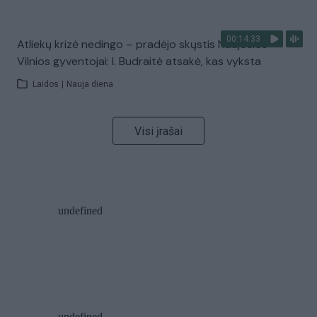
00:14:33
Atliekų krizė nedingo – pradėjo skųstis Naujosios
Vilnios gyventojai: I. Budraitė atsakė, kas vyksta
Laidos
|
Nauja diena
Visi įrašai