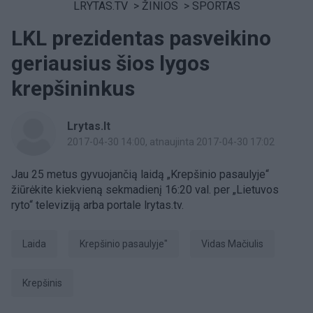
LRYTAS.TV
>
ŽINIOS
>
SPORTAS
LKL prezidentas pasveikino
geriausius šios lygos
krepšininkus
Lrytas.lt
2017-04-30 14:00
, atnaujinta 2017-04-30 17:02
Jau 25 metus gyvuojančią laidą „Krepšinio pasaulyje“
žiūrėkite kiekvieną sekmadienį 16:20 val. per „Lietuvos
ryto“ televiziją arba portale lrytas.tv.
laida
Krepšinio pasaulyje"
Vidas Mačiulis
Krepšinis