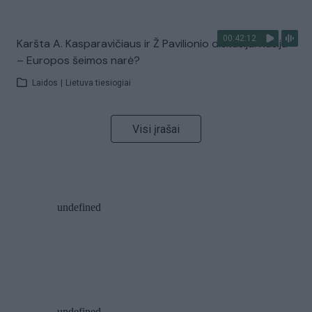
00:42:12
Karšta A. Kasparavičiaus ir Ž Pavilionio diskusija: Rusija
– Europos šeimos narė?
Laidos
|
Lietuva tiesiogiai
Visi įrašai