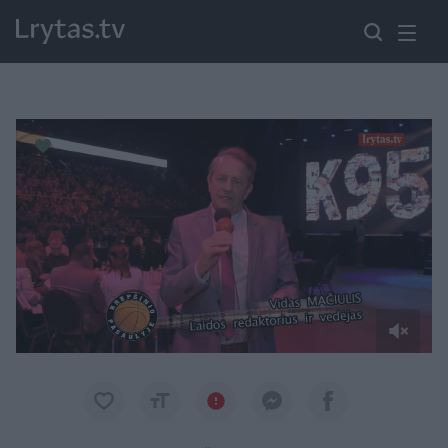
Paremkite Ukrainą