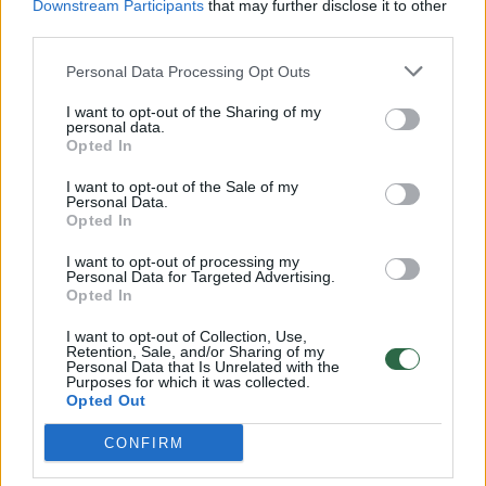
Downstream Participants
that may further disclose it to other
third parties.
00:00:57
Savaitės vidurys nusimato karštas: temperatūra kils iki
32 laipsnių šilumos
Personal Data Processing Opt Outs
Žinios
|
Orai
I want to opt-out of the Sharing of my
personal data.
Opted In
00:00:59
Nufilmavo, kaip patvino Vilniaus Vakarinis aplinkkelis:
I want to opt-out of the Sale of my
vaizdas pribloškia
Personal Data.
Opted In
Žinios
|
Lietuvos diena
I want to opt-out of processing my
Personal Data for Targeted Advertising.
Opted In
00:15:54
V. Zalužno pasisakymą laiko bandymu įsitvirtinti
I want to opt-out of Collection, Use,
Ukrainos politikoje: jis yra neteisus
Retention, Sale, and/or Sharing of my
Personal Data that Is Unrelated with the
Laidos
|
Nauja diena
Purposes for which it was collected.
Opted Out
CONFIRM
Visi įrašai