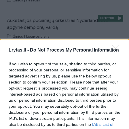
Žinios
|
Pasaulis
00:02:08
Aukštaitijos pučiamųjų orkestras Nyderlanduose
apgynė čempionų vardą
Žinios
|
Lietuvos diena
Lrytas.lt -
Do Not Process My Personal Information
Visi įrašai
If you wish to opt-out of the sale, sharing to third parties, or
processing of your personal or sensitive information for
targeted advertising by us, please use the below opt-out
Žiūrimiausi įrašai
section to confirm your selection. Please note that after your
opt-out request is processed you may continue seeing
interest-based ads based on personal information utilized by
us or personal information disclosed to third parties prior to
00:00:30
Vaizdai iš tragiškos avarijos Vilniaus r.: dviejų moterų ir
your opt-out. You may separately opt-out of the further
vaiko gyvybių išgelbėti nepavyko
disclosure of your personal information by third parties on the
IAB’s list of downstream participants. This information may
Žinios
|
Lietuvos diena
also be disclosed by us to third parties on the
IAB’s List of