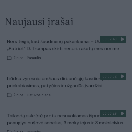
Naujausi įrašai
00:02:40
Nors teigė, kad šaudmenų pakankamai – Ukrainai
„Patriot“ D. Trumpas skirti nenori: raketų mes norime
Žinios
|
Pasaulis
00:03:52
Liūdna vyresnio amžiaus dirbančiųjų kasdienybė –
priekabiavimas, patyčios ir užgaulūs įvardžiai
Žinios
|
Lietuvos diena
00:00:29
Tailandą sukrėtė protu nesuvokiamas išpuolis:
paauglys nušovė senelius, 3 mokytojus ir 3 moksleivius